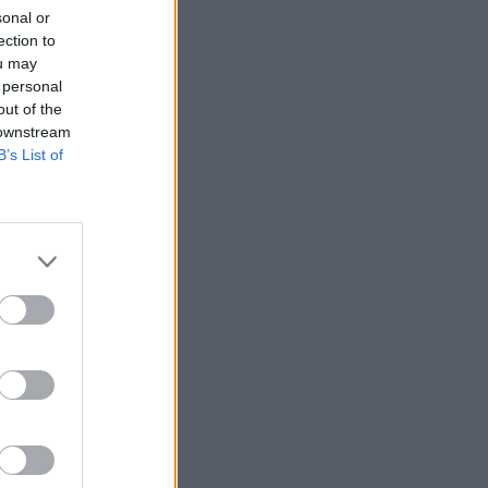
sonal or
ection to
ou may
 personal
out of the
 downstream
B’s List of
okor, plakal.