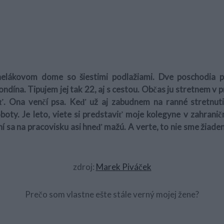
elákovom dome so šiestimi podlažiami. Dve poschodia 
ondína. Tipujem jej tak 22, aj s cestou. Občas ju stretnem v p
ť. Ona venčí psa. Keď už aj zabudnem na ranné stretnut
oty. Je leto, viete si predstaviť moje kolegyne v zahranič
ní sa na pracovisku asi hneď mažú. A verte, to nie sme žiade
zdroj:
Marek Piváček
Prečo som vlastne ešte stále verný mojej žene?