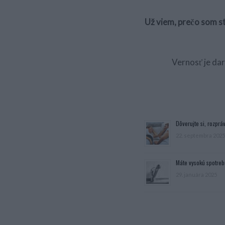
Už viem, prečo som st
Vernosť je da
Dôverujte si, rozpráv
22. septembra 2025
Máte vysokú spotreb
29. januára 2025