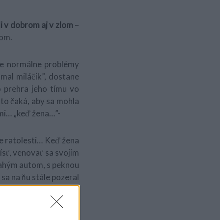
i v dobrom aj v zlom
–
lom.
pre normálne problémy
 mal miláčik”, dostane
o prehra jeho tímu vo
 to čaká, aby sa mohla
mi… „keď žena…”-
ce ratolesti… Keď žena
ísť, venovať sa svojim
drahým autom, s peknou
sa na ňu stále pozeral
icou a ona sa išla od
mi.