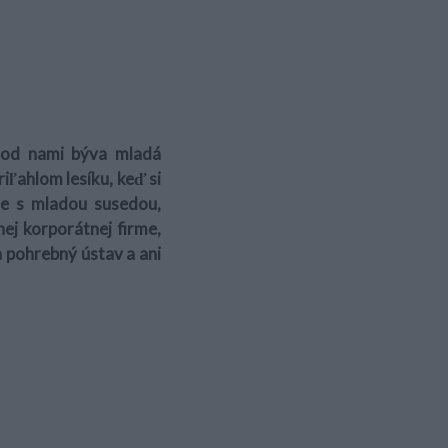
pod nami býva mladá
riľahlom lesíku, keď si
ie s mladou susedou,
nej korporátnej firme,
n pohrebný ústav a ani