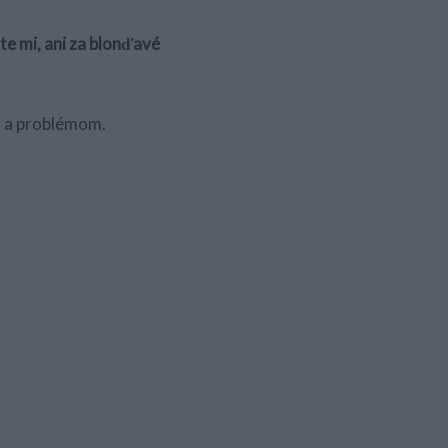
te mi, ani za blonďavé
m a problémom.