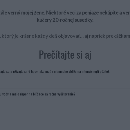
ále verný mojej žene. Niektoré veci za peniaze nekúpite a ver
kučery 20-ročnej susedky.
r, ktorý je krásne každý deň objavovať… aj napriek prekážka
Prečítajte si aj
ajte sa a užívajte si: 6 tipov, ako mať z intímneho zblíženia intenzívnejší pôžitok
u vody a málo úspor na blížiace sa ročné vyúčtovanie?