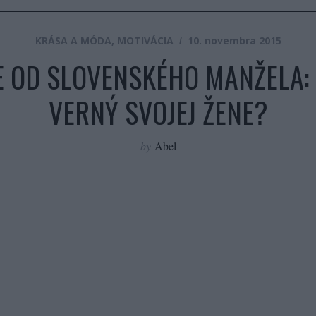
KRÁSA A MÓDA
,
MOTIVÁCIA
10. novembra 2015
E OD SLOVENSKÉHO MANŽELA: 
VERNÝ SVOJEJ ŽENE?
by
Abel