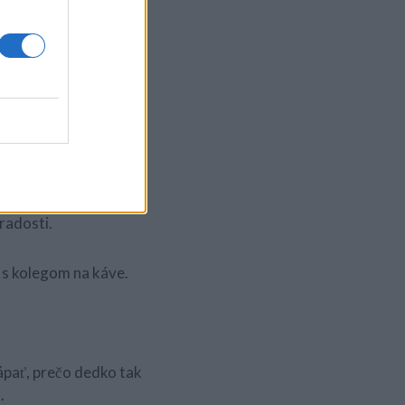
 som si k nej prisadol
akto trpieť.
od. Dali mi ju prvému
 manželka s ňou viezla
vaná.
 radosti.
 s kolegom na káve.
ápať, prečo dedko tak
.