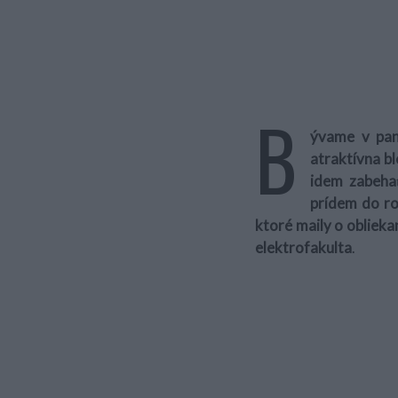
B
ývame v pan
atraktívna bl
idem zabeha
prídem do rob
ktoré maily o oblieka
elektrofakulta
.