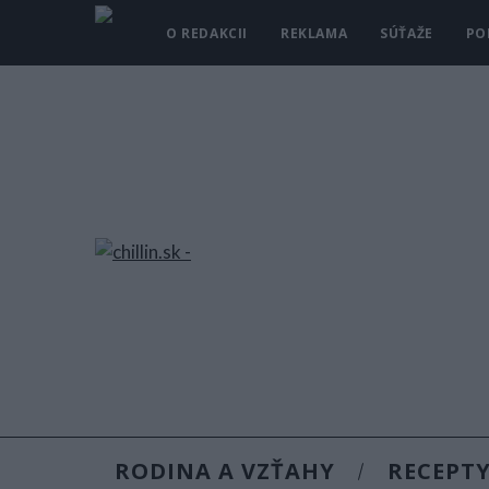
O REDAKCII
REKLAMA
SÚŤAŽE
PO
RODINA A VZŤAHY
RECEPT