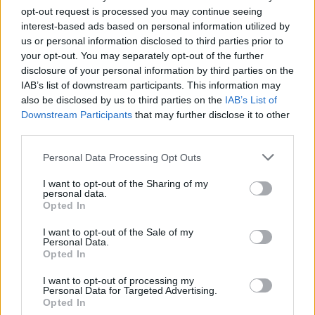
S
niečo úžasné. Angelina Mozer bola v 9.
opt-out request is processed you may continue seeing
e
interest-based ads based on personal information utilized by
mesiaci tehotenstva a s manželom sa
a
us or personal information disclosed to third parties prior to
rozhodli, že pôjdu na pláž a tam ju vyfotí. Nečakali, čo sa
r
your opt-out. You may separately opt-out of the further
c
ale stane. Počas fotenia tehotnej manželky sa do
disclosure of your personal information by third parties on the
h
záberu “nenápadne” vopchal aj skákajúci delfín, ktorý
IAB’s list of downstream participants. This information may
f
doslova vyletel z vody a hneď sa do nej aj ponoril. Táto
also be disclosed by us to third parties on the
IAB’s List of
o
fotka vyvolala vo svete malú senzáciu. Jednoducho
Downstream Participants
that may further disclose it to other
r
third parties.
:
perfektne načasovaný záber.
Personal Data Processing Opt Outs
via:.
littlethings.com
I want to opt-out of the Sharing of my
personal data.
Prvé pokusy, a potom sa stalo toto…viac dole
Opted In
I want to opt-out of the Sale of my
A tu je skákajúci delfín.
Personal Data.
Opted In
I want to opt-out of processing my
Personal Data for Targeted Advertising.
Opted In