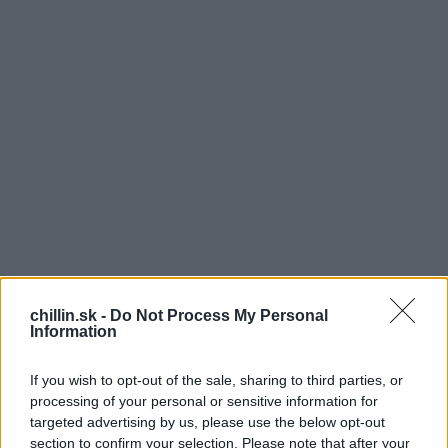
chillin.sk -
Do Not Process My Personal
Information
M
If you wish to opt-out of the sale, sharing to third parties, or
processing of your personal or sensitive information for
ala to byť len obyčajná fotka tehotnej
targeted advertising by us, please use the below opt-out
manželky na pláži, ktorá sa ale zmenila na
section to confirm your selection. Please note that after your