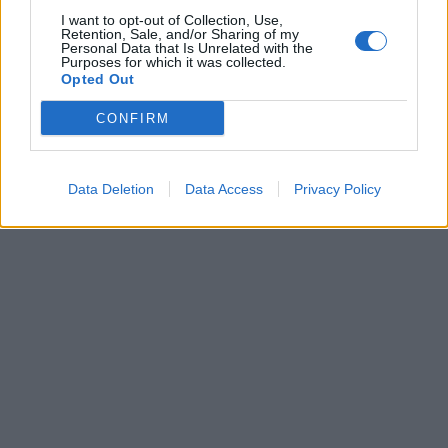
I want to opt-out of Collection, Use,
Prečítajte si aj
Retention, Sale, and/or Sharing of my
Personal Data that Is Unrelated with the
Purposes for which it was collected.
Dôverujte si, rozprávajte sa a užívajte si: 6 tipov, ako mať z intímneho
Opted Out
zblíženia intenzívnejší pôžitok
22. septembra 2025
CONFIRM
Máte vysokú spotrebu vody a málo úspor na blížiace sa ročné
vyúčtovanie?
Data Deletion
Data Access
Privacy Policy
29. januára 2025