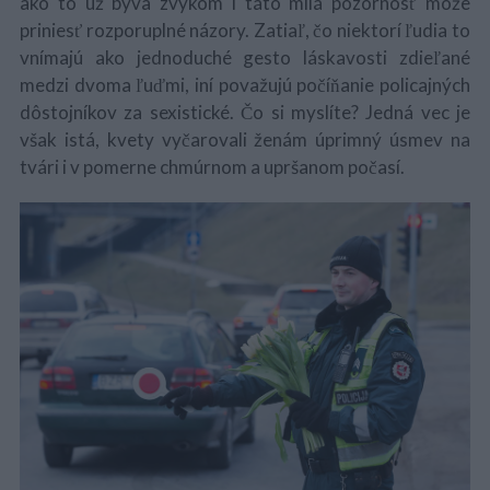
ako to už býva zvykom i táto milá pozornosť môže
priniesť rozporuplné názory. Zatiaľ, čo niektorí ľudia to
vnímajú ako jednoduché gesto láskavosti zdieľané
medzi dvoma ľuďmi, iní považujú počíňanie policajných
dôstojníkov za sexistické. Čo si myslíte? Jedná vec je
však istá, kvety vyčarovali ženám úprimný úsmev na
tvári i v pomerne chmúrnom a upršanom počasí.