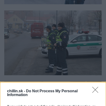
S
chillin.sk -
Do Not Process My Personal
e
Information
a
r