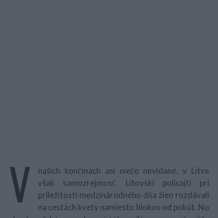
V
našich končinách asi niečo nevídané, v Litve
však samozrejmosť. Litovskí policajti pri
príležitosti medzinárodného dňa žien rozdávali
na cestách kvety namiesto blokov od pokút. No