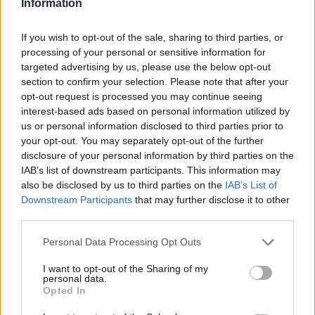
Information
manželka – má široko roztiahnuté nohy a nemá
nohavičky!
If you wish to opt-out of the sale, sharing to third parties, or
processing of your personal or sensitive information for
Karol sa samozrejme tváril, že sa nič nedeje. Neskôr,
targeted advertising by us, please use the below opt-out
keď šiel do kuchyne pre pivo, prišla za ním Dagmar s
S
section to confirm your selection. Please note that after your
otázkou:
e
opt-out request is processed you may continue seeing
a
“Videl si pod stolom niečo, čo sa ti páčilo?”
interest-based ads based on personal information utilized by
r
Karol, prekvapený jej otvorenosťou, prikývol a ona
us or personal information disclosed to third parties prior to
c
your opt-out. You may separately opt-out of the further
pokračovala:
h
disclosure of your personal information by third parties on the
“Môžeš to mať. Bude ťa to ale stáť 200.”
f
IAB’s list of downstream participants. This information may
o
Potom, čo Karol zhodnotil svoje finančné možnosti a
also be disclosed by us to third parties on the
IAB’s List of
r
zahodil všetky morálne zábrany, pristúpil k dohode.
Downstream Participants
that may further disclose it to other
:
Dagmar mu vysvetlila, že jej muž pracuje v piatok vždy
third parties.
dlhšie a že sa teda môže u nej o druhej ukázať.
Personal Data Processing Opt Outs
Samozrejme, že Karol bol presný, dal jej 200,- a potom
spolu viac než hodinku súložili.
I want to opt-out of the Sharing of my
personal data.
Opted In
O pol štvrtej Karol odišiel. Peter, Dagmarin muž, sa ako