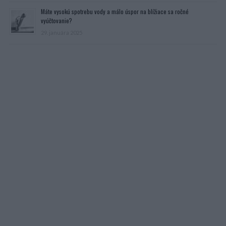
Máte vysokú spotrebu vody a málo úspor na blížiace sa ročné
vyúčtovanie?
29. januára 2025