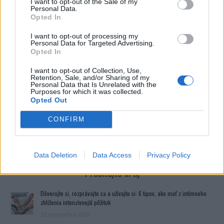
obvykle vrátil o šiestej večer. Hneď po príchode sa pýta
I want to opt-out of the Sale of my
Personal Data.
svojej ženy:
Opted In
“Bol tu dnes poobede Karol?”
I want to opt-out of processing my
Dagmar, aj keď šokovaná, v kľude odpovedá:
Personal Data for Targeted Advertising.
“Áno, zastavil sa na pár minút…”
Opted In
“A dal ti 200,-?”
I want to opt-out of Collection, Use,
Dagmar si myslela, že je koniec. Nasadila kamenný
Retention, Sale, and/or Sharing of my
Personal Data that Is Unrelated with the
výraz a hovorí:
Purposes for which it was collected.
“Áno, dal mi 200,- .”
Opted Out
Peter sa spokojne usmial a hovorí:
CONFIRM
“Dobre. Karol prišiel dnes ráno za mnou do kancelárie,
aby si požičal 200,-. Sľúbil, že sa dnes poobede u teba
zastaví a vráti ich.”
Data Deletion
Data Access
Privacy Policy
Prečítajte si aj
Dôverujte si, rozprávajte sa a užívajte si: 6 tipov, ako mať z intímneho
zblíženia intenzívnejší pôžitok
22. septembra 2025