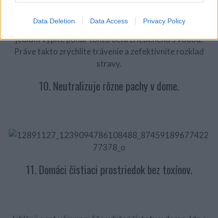
Na tráviace ťažkosti vám mnoho lekárov odporučí
Data Deletion
Data Access
Privacy Policy
práve jablčný ocot. Aby ste predišli plynatosti, pred
jedlom vypite pohár tohto octu zriedeného s vodou.
Práve takto zrýchlite trávenie a zefektívnite rozklad
stravy.
10. Neutralizuje rôzne pachy v dome.
11. Domáci čistiaci prostriedok bez toxínov.