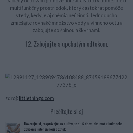
Jablčný ocot vám pomôže udržať čistotu v dome. Ide o
multifunkčný prostriedok, ktorý častokrát pomôže
vtedy, kedy je aj chémia neúčinná. Jednoducho
zmiešajte rovnaké množstvo vody a vínneho octu a
zabojujte so špinou a škvrnami.
12. Zabojujte s upchatým odtokom.
zdroj:
littlethings.com
Prečítajte si aj
Dôverujte si, rozprávajte sa a užívajte si: 6 tipov, ako mať z intímneho
zblíženia intenzívnejší pôžitok