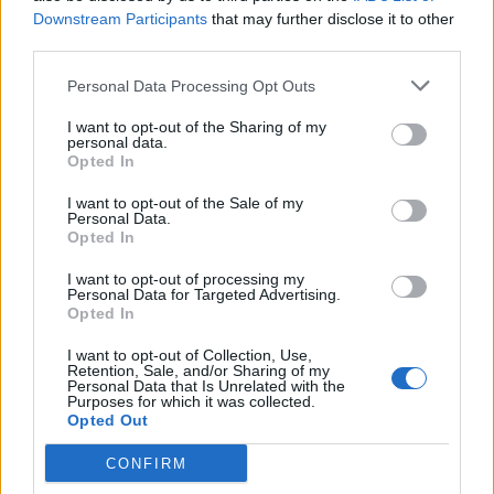
Downstream Participants
that may further disclose it to other
7. Odstraňuje bradavice a materské znamienka.
third parties.
Personal Data Processing Opt Outs
I want to opt-out of the Sharing of my
personal data.
Opted In
I want to opt-out of the Sale of my
8. Koniec smradľavým nohám.
Personal Data.
Opted In
I want to opt-out of processing my
Personal Data for Targeted Advertising.
Opted In
I want to opt-out of Collection, Use,
Retention, Sale, and/or Sharing of my
Personal Data that Is Unrelated with the
Purposes for which it was collected.
9. Redukuje plynatosť.
Opted Out
CONFIRM