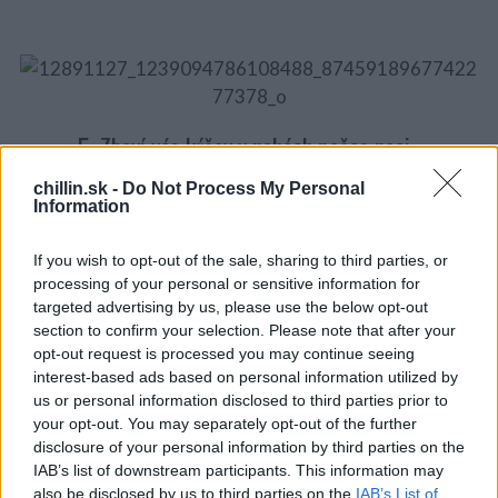
S
5. Zbaví vás kŕčov v nohách počas noci.
e
a
chillin.sk -
Do Not Process My Personal
r
Information
Ak vás trápia kŕče dolných končatín, telo vám
c
signalizuje nízku hladinu draslíka. Zmiešajte 2 lyžičky
h
If you wish to opt-out of the sale, sharing to third parties, or
octu s lyžičkou medu a pohárom teplej vody. Po jej
f
processing of your personal or sensitive information for
o
vypití kŕče ustúpia.
targeted advertising by us, please use the below opt-out
r
:
section to confirm your selection. Please note that after your
6. Zatočí so svrbivou pokožkou.
opt-out request is processed you may continue seeing
interest-based ads based on personal information utilized by
us or personal information disclosed to third parties prior to
your opt-out. You may separately opt-out of the further
disclosure of your personal information by third parties on the
IAB’s list of downstream participants. This information may
also be disclosed by us to third parties on the
IAB’s List of