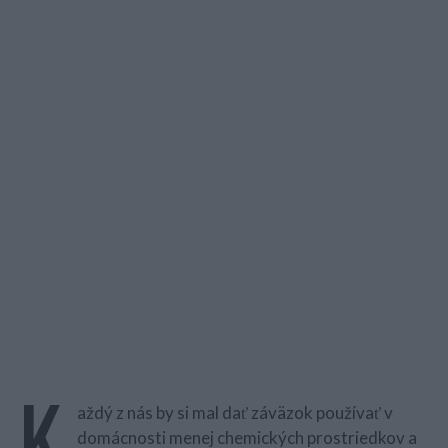
K
aždý z nás by si mal dať záväzok používať v
domácnosti menej chemických prostriedkov a