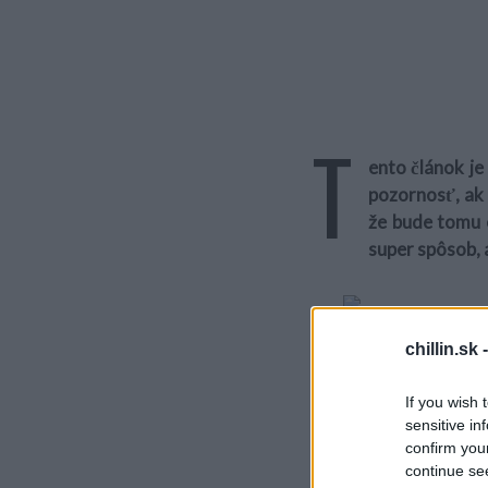
T
ento článok je
pozornosť, ak 
že bude tomu 
super spôsob, 
chillin.sk 
If you wish 
sensitive in
confirm you
S
continue se
e