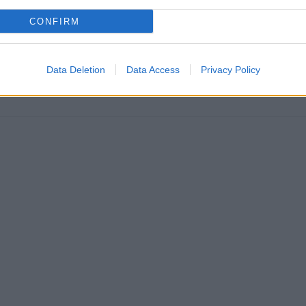
CONFIRM
ajte sa a užívajte si: 6 tipov, ako mať z intímneho zblíženia intenzívnejší pôžitok
Data Deletion
Data Access
Privacy Policy
u vody a málo úspor na blížiace sa ročné vyúčtovanie?