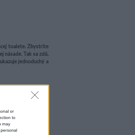
cej toalete. Zbystrite
ej násade. Tak sa zdá,
 ukazuje jednoduchý a
sonal or
ection to
ou may
 personal