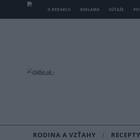
O REDAKCII
REKLAMA
SÚŤAŽE
PO
RODINA A VZŤAHY
RECEPT