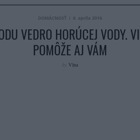
DOMÁCNOSŤ
6. apríla 2016
ODU VEDRO HORÚCEJ VODY. VI
POMÔŽE AJ VÁM
by
Vlna