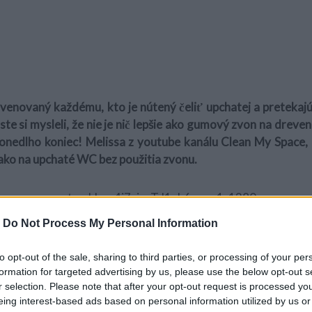
 venovaný každému, kto je nútený čeliť upchatej a pretekajú
ste si mysleli, že nie je nič lepšie ako gumový zvon na dreven
onedlho koniec! Melissa z youtube kanálu Clean My Space,
ako na upchaté WC bez použitia zvonu.
-
Do Not Process My Personal Information
to opt-out of the sale, sharing to third parties, or processing of your per
formation for targeted advertising by us, please use the below opt-out s
r selection. Please note that after your opt-out request is processed y
eing interest-based ads based on personal information utilized by us or