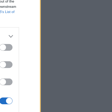
out of the
 downstream
B’s List of