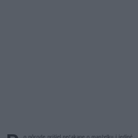
o pôrode prišiel nečakane o manželku i jediné