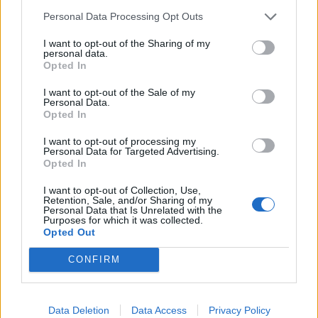
Personal Data Processing Opt Outs
I want to opt-out of the Sharing of my
personal data.
Opted In
I want to opt-out of the Sale of my
Personal Data.
Opted In
I want to opt-out of processing my
Personal Data for Targeted Advertising.
Opted In
Prečítajte si aj
I want to opt-out of Collection, Use,
Retention, Sale, and/or Sharing of my
Personal Data that Is Unrelated with the
Purposes for which it was collected.
Dôverujte si, rozprávajte sa a užívajte si: 6 tipov, ako mať z intímneho
Opted Out
zblíženia intenzívnejší pôžitok
22. septembra 2025
CONFIRM
Máte vysokú spotrebu vody a málo úspor na blížiace sa ročné
vyúčtovanie?
Data Deletion
Data Access
Privacy Policy
29. januára 2025