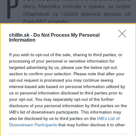
P
dieťa. Manželka zomrela v spánku, so svojim
chlapčekom sa rozlúčil dojemnú piesňou od
Paula McCartneyho …
Po siedmich rokoch manželstva sa rozhodol pár pre
chillin.sk -
Do Not Process My Personal
Information
dieťa. Bohužiaľ, pri pôrode žena zomrela a po
niekoľkých dňoch zomrel aj jej syn. A to aj napriek tomu,
If you wish to opt-out of the sale, sharing to third parties, or
že jeho milujúci otecko bol u neho každý deň a spieval
processing of your personal or sensitive information for
mu pesničky.
S
targeted advertising by us, please use the below opt-out
e
section to confirm your selection. Please note that after your
a
opt-out request is processed you may continue seeing
r
interest-based ads based on personal information utilized by
c
us or personal information disclosed to third parties prior to
h
your opt-out. You may separately opt-out of the further
f
disclosure of your personal information by third parties on the
o
IAB’s list of downstream participants. This information may
r
also be disclosed by us to third parties on the
IAB’s List of
:
Downstream Participants
that may further disclose it to other
third parties.