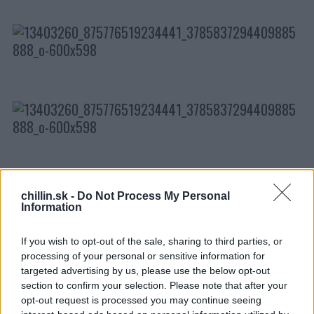
chillin.sk -
Do Not Process My Personal
S
Information
e
a
r
If you wish to opt-out of the sale, sharing to third parties, or
c
processing of your personal or sensitive information for
h
targeted advertising by us, please use the below opt-out
f
section to confirm your selection. Please note that after your
o
opt-out request is processed you may continue seeing
r