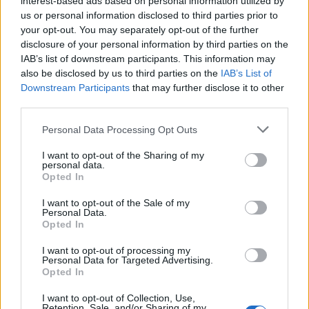
interest-based ads based on personal information utilized by
:
us or personal information disclosed to third parties prior to
your opt-out. You may separately opt-out of the further
disclosure of your personal information by third parties on the
IAB’s list of downstream participants. This information may
also be disclosed by us to third parties on the
IAB’s List of
Downstream Participants
that may further disclose it to other
third parties.
Personal Data Processing Opt Outs
I want to opt-out of the Sharing of my
personal data.
10. Ak nosíte čižmy, nohavice si vyhrňte správnym
Opted In
smerom.
I want to opt-out of the Sale of my
Personal Data.
Nesnažte sa nohavicami prekrývať čižmy za každú
Opted In
cenu. Rovnako ich nevtláčajte dovnútra. Jednoducho
I want to opt-out of processing my
ich zložte smerom nahor ponad čižmy. Efektné!
Personal Data for Targeted Advertising.
Opted In
I want to opt-out of Collection, Use,
Retention, Sale, and/or Sharing of my