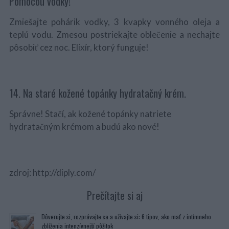
Pomocou vodky!
Zmiešajte pohárik vodky, 3 kvapky vonného oleja a
teplú vodu. Zmesou postriekajte oblečenie a nechajte
pôsobiť cez noc. Elixír, ktorý funguje!
14. Na staré kožené topánky hydratačný krém.
Správne! Stačí, ak kožené topánky natriete
hydratačným krémom a budú ako nové!
zdroj: http://diply.com/
Prečítajte si aj
Dôverujte si, rozprávajte sa a užívajte si: 6 tipov, ako mať z intímneho
zblíženia intenzívnejší pôžitok