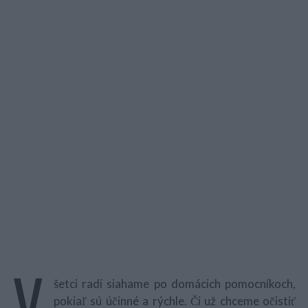
V
šetci radi siahame po domácich pomocníkoch,
pokiaľ sú účinné a rýchle. Či už chceme očistiť