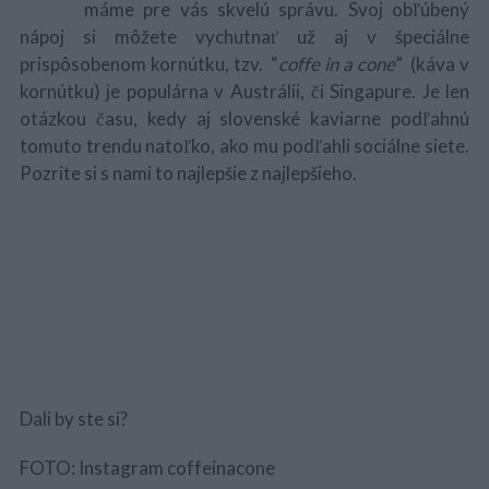
máme pre vás skvelú správu. Svoj obľúbený
nápoj si môžete vychutnať už aj v špeciálne
prispôsobenom kornútku, tzv. “
coffe in a cone
” (káva v
kornútku) je populárna v Austrálii, či Singapure. Je len
otázkou času, kedy aj slovenské kaviarne podľahnú
tomuto trendu natoľko, ako mu podľahli sociálne siete.
Pozrite si s nami to najlepšie z najlepšieho.
Dali by ste si?
FOTO: Instagram coffeinacone