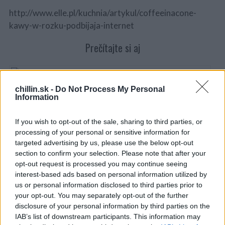
http://www.elle.pl/kuchnia/artykul/coffeeinacone-
kawy-w-rozku-podbijaja-internet
Prečítajte si aj
chillin.sk -
Do Not Process My Personal
Information
S
Dôverujte si, rozprávajte sa a užívajte si: 6 tipov, ako mať z intímneho zblíženia
e
intenzívnejší pôžitok
a
If you wish to opt-out of the sale, sharing to third parties, or
22. septembra 2025
r
processing of your personal or sensitive information for
c
targeted advertising by us, please use the below opt-out
h
section to confirm your selection. Please note that after your
f
opt-out request is processed you may continue seeing
o
Máte vysokú spotrebu vody a málo úspor na blížiace sa ročné vyúčtovanie?
interest-based ads based on personal information utilized by
r
us or personal information disclosed to third parties prior to
29. januára 2025
:
your opt-out. You may separately opt-out of the further
disclosure of your personal information by third parties on the
IAB’s list of downstream participants. This information may