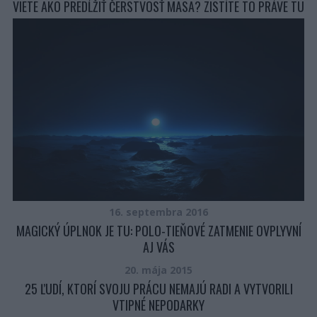
VIETE AKO PREDĹŽIŤ ČERSTVOSŤ MÄSA? ZISTÍTE TO PRÁVE TU
16. septembra 2016
MAGICKÝ ÚPLNOK JE TU: POLO-TIEŇOVÉ ZATMENIE OVPLYVNÍ
AJ VÁS
20. mája 2015
25 ĽUDÍ, KTORÍ SVOJU PRÁCU NEMAJÚ RADI A VYTVORILI
VTIPNÉ NEPODARKY