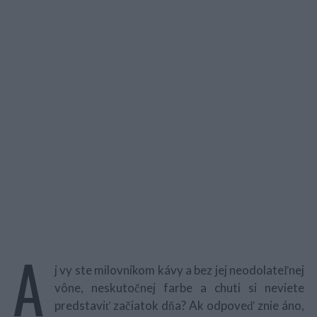
A
j vy ste milovníkom kávy a bez jej neodolateľnej
vône, neskutočnej farbe a chuti si neviete
predstaviť začiatok dňa? Ak odpoveď znie áno,