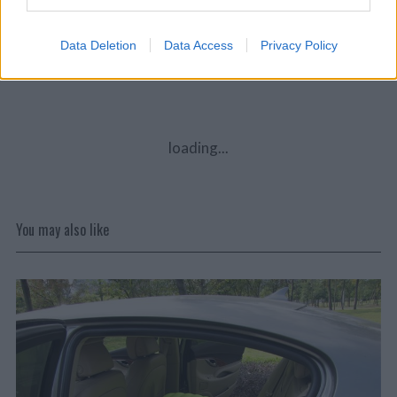
Aký je tvoj názor?
Data Deletion
Data Access
Privacy Policy
loading...
You may also like