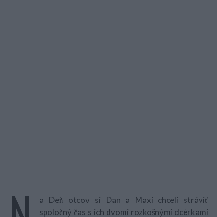
N
a Deň otcov si Dan a Maxi chceli stráviť
spoločný čas s ich dvomi rozkošnými dcérkami