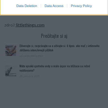
Data Deletion
Data Access
Privacy Policy
zdroJ:
littlethings.com
Prečítajte si aj
Dôverujte si, rozprávajte sa a užívajte si: 6 tipov, ako mať z intímneho
zblíženia intenzívnejší pôžitok
22. septembra 2025
Máte vysokú spotrebu vody a málo úspor na blížiace sa ročné
vyúčtovanie?
29. januára 2025