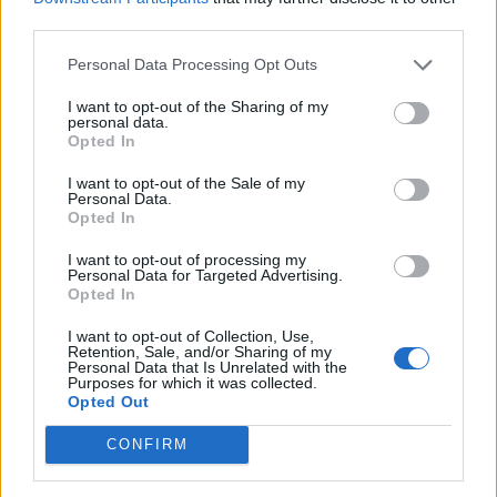
Harper a Harlow na svet cisárskym rezom. Po 3
third parties.
týždňoch odišli všetky tri zdravé bábätká z nemocnice
Personal Data Processing Opt Outs
domov. No o 2 týždne neskôr sa Landon začal divne
správať. Dan sa s ním poponáhľal do nemocnice, kde mu
I want to opt-out of the Sharing of my
diagnostikovali neonatálnu sepsu. Dieťatko zomrelo po
personal data.
Opted In
siedmich týždňoch života. Toto bol prvý Deň otcov bez
neho.
I want to opt-out of the Sale of my
Personal Data.
Opted In
„Mám svoje dievčatká a som šťastný, ale ak by som mal
I want to opt-out of processing my
Personal Data for Targeted Advertising.
všetkých troch, bolo by to úžasné,“ povedal Daniel.
Opted In
„Odkedy sa narodil, nikdy nezatváral oči,“ povedala
I want to opt-out of Collection, Use,
Retention, Sale, and/or Sharing of my
Maxi. „Ako keby chcel byť hore celý ten čas, pretože
Personal Data that Is Unrelated with the
vedel, že už ho veľa nemá.“
Purposes for which it was collected.
Opted Out
Skvelý pár zdieľa svoj príbeh v nádeji, že nájde rodinu,
CONFIRM
ktorá im zaplatila jedlo. Maxi im chce poďakovať za to,
že im dali “nový život”.