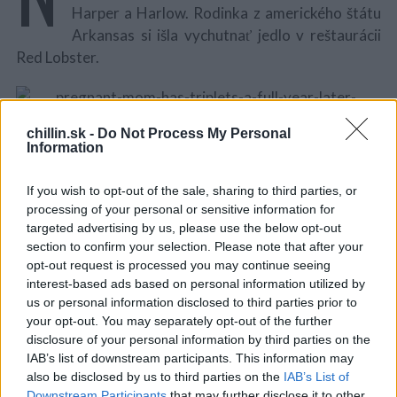
Harper a Harlow. Rodinka z amerického štátu
Arkansas si išla vychutnať jedlo v reštaurácii
Red Lobster.
chillin.sk -
Do Not Process My Personal
Information
If you wish to opt-out of the sale, sharing to third parties, or
processing of your personal or sensitive information for
S
targeted advertising by us, please use the below opt-out
e
section to confirm your selection. Please note that after your
a
opt-out request is processed you may continue seeing
r
Zdieľajte to prosím a možno to niekedy uvidia!“
interest-based ads based on personal information utilized by
c
us or personal information disclosed to third parties prior to
h
your opt-out. You may separately opt-out of the further
f
Po tom, čo Dan a Maxi zápasili s neplodnosťou,
disclosure of your personal information by third parties on the
o
IAB’s list of downstream participants. This information may
r
podstúpili umelé oplodnenie. Nielen, že to zafungovalo
:
also be disclosed by us to third parties on the
IAB’s List of
ale páru sa podarili trojčatá. 27.mája prišli Landon,
Downstream Participants
that may further disclose it to other