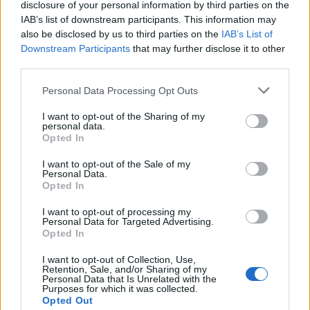
nich nachystané nové papuče. Vstane a vojde do
disclosure of your personal information by third parties on the
c
kuchyne, na stole raňajky, káva, čaj a chladené pivo, na
IAB’s list of downstream participants. This information may
h
f
also be disclosed by us to third parties on the
IAB’s List of
ktorom je odkaz: ľúbim ťa zlatko! Chlap vystrašene
o
Downstream Participants
that may further disclose it to other
vbehne k synovi do izby a pýta sa, čo sa deje. Syn mu
r
third parties.
teda vysvetľuje, čo sa stalo:
:
Personal Data Processing Opt Outs
“Nooo prišiel si včera z krčmy na šrot, ogrcaný,
I want to opt-out of the Sharing of my
špinavý, mama sa strašne hnevala, vzala ťa do kúpeľne,
personal data.
že ťa osprchuje a obriadi a keď’ ťa išla vyzliekať ty si
Opted In
jej povedal:
I want to opt-out of the Sale of my
Personal Data.
“Mladá dáma, ruky odo mňa preč, ja som šťastne
Opted In
ženatý!”
I want to opt-out of processing my
Personal Data for Targeted Advertising.
Prečítajte si aj
Opted In
I want to opt-out of Collection, Use,
Dôverujte si, rozprávajte sa a užívajte si: 6 tipov, ako mať z intímneho
Retention, Sale, and/or Sharing of my
zblíženia intenzívnejší pôžitok
Personal Data that Is Unrelated with the
Purposes for which it was collected.
22. septembra 2025
Opted Out