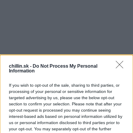
chillin.sk -
Do Not Process My Personal
Information
If you wish to opt-out of the sale, sharing to third parties, or
processing of your personal or sensitive information for
targeted advertising by us, please use the below opt-out
section to confirm your selection. Please note that after your
opt-out request is processed you may continue seeing
Chlap sa ráno prebudí po ťažkej noci, keď bol na šrot.
S
interest-based ads based on personal information utilized by
e
Pozrie sa na seba je oblečený v čistej pyžame, na
us or personal information disclosed to third parties prior to
a
stoličke má opraté a ožehlené veci zo včerajška, pri
your opt-out. You may separately opt-out of the further
r