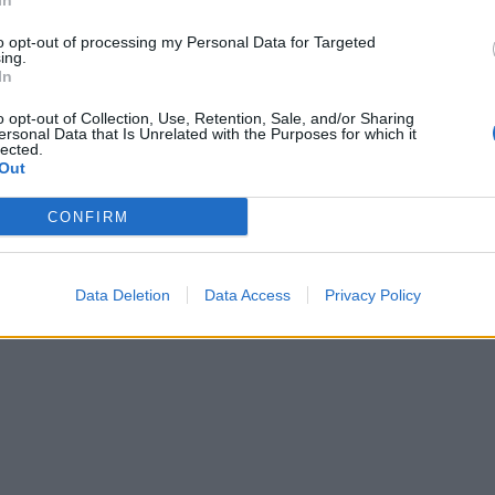
In
to opt-out of processing my Personal Data for Targeted
ing.
In
o opt-out of Collection, Use, Retention, Sale, and/or Sharing
loading...
ersonal Data that Is Unrelated with the Purposes for which it
lected.
Out
CONFIRM
Data Deletion
Data Access
Privacy Policy