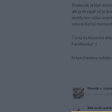
Prelesnik prišiel dom
ale prekvapiť až práv
mohlo len ťažko uveri
neuveriteľný momen
Čo na to hovoríte die
Facebooku! :)
https://www.youtub
Dôverujte si, rozpráv
22. septembra 2025
Máte vysokú spotreb