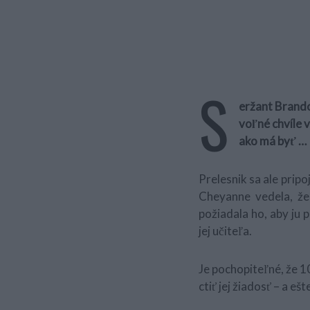
S
eržant Brando
voľné chvíle v
ako má byť …
Prelesnik sa ale prip
Cheyanne vedela, že 
požiadala ho, aby ju 
jej učiteľa.
Je pochopiteľné, že 1
ctiť jej žiadosť – a eš