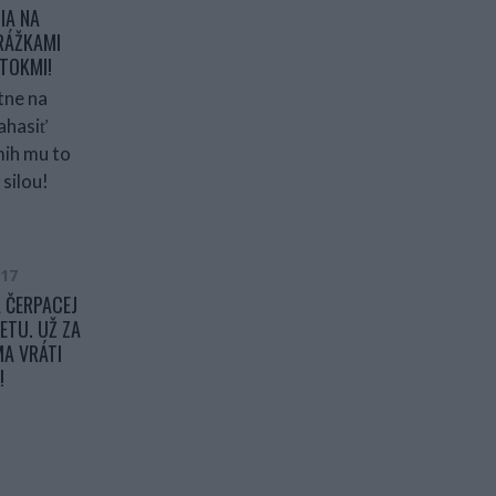
IA NA
RÁŽKAMI
TOKMI!
017
 ČERPACEJ
ETU. UŽ ZA
A VRÁTI
!