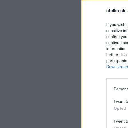
29. januára 2025
chillin.sk 
S
e
a
If you wish 
r
sensitive in
c
confirm you
h
continue se
f
information 
o
further disc
r
participants
:
Downstream 
Persona
I want t
Opted 
I want t