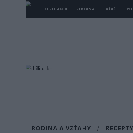
O REDAKCII
REKLAMA
SÚŤAŽE
PO
RODINA A VZŤAHY
RECEPT