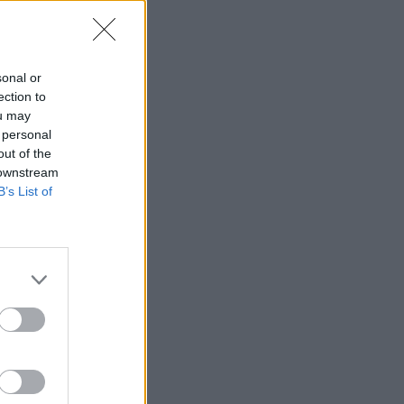
sonal or
ection to
ou may
 personal
out of the
 downstream
B’s List of