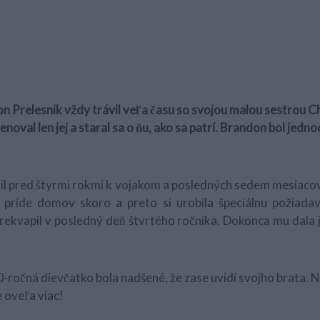
n Prelesnik vždy trávil veľa času so svojou malou sestrou 
enoval len jej a staral sa o ňu, ako sa patrí. Brandon bol jed
ojil pred štyrmi rokmi k vojakom a posledných sedem mesiacov
príde domov skoro a preto si urobila špeciálnu požiadav
prekvapil v posledný deň štvrtého ročníka. Dokonca mu dala j
0-ročná dievčatko bola nadšené, že zase uvidí svojho brata. Ne
te oveľa viac!