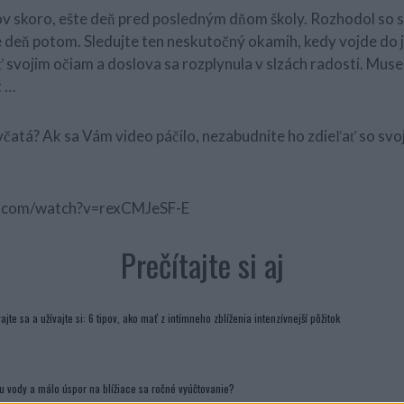
ov skoro, ešte deň pred posledným dňom školy. Rozhodol so 
e deň potom. Sledujte ten neskutočný okamih, kedy vojde do j
ť svojim očiam a doslova sa rozplynula v slzách radosti. Muse
t …
včatá? Ak sa Vám video páčilo, nezabudnite ho zdieľať so svoj
e.com/watch?v=rexCMJeSF-E
Prečítajte si aj
ajte sa a užívajte si: 6 tipov, ako mať z intímneho zblíženia intenzívnejší pôžitok
u vody a málo úspor na blížiace sa ročné vyúčtovanie?