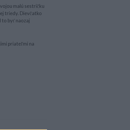
svojou malú sestričku
ej triedy. Dievčatko
l to byť naozaj
imi priateľmi na