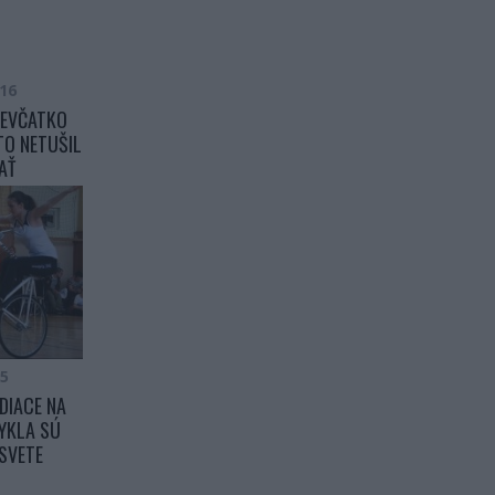
016
IEVČATKO
TO NETUŠIL
AŤ
15
DIACE NA
YKLA SÚ
SVETE