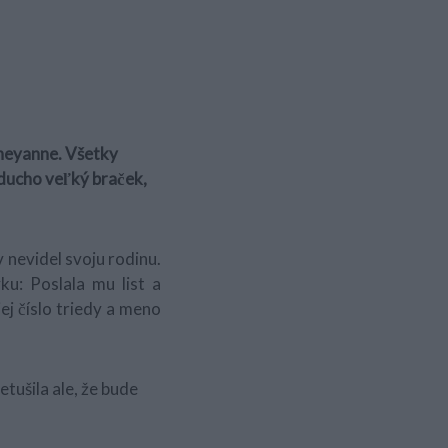
Cheyanne. Všetky
noducho veľký braček,
 nevidel svoju rodinu.
ku: Poslala mu list a
ej číslo triedy a meno
tušila ale, že bude