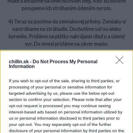
múke a smažíme na slnečnicovom oleji. Keď sú hotové
posypeme ich strúhaným údeným syrom.
4) Teraz sa pustíme do zemiakovej prílohy. Zemiaky si
nastrúhame na strúhadle. Dochutíme soľou alebo
korením. Pridáme na plátky nakrájanú cibuľu a údený
syr. Do zmesi pridáme na záver maslo.
S
e
a
5) Formu si vymastíme olejom a pridáme do nej hotovú
chillin.sk -
Do Not Process My Personal
r
zmes! Polejeme kyslou smotanou a ešte posypeme
Information
c
strúhankou. Pečieme v rúre na dozlatista 180 stupňov.
h
f
If you wish to opt-out of the sale, sharing to third parties, or
6) Vyberieme z rúry dáme na tanier spolu s kuracími
o
processing of your personal or sensitive information for
r
prsiami a máme hotovo! Dobrú chuť!
targeted advertising by us, please use the below opt-out
:
section to confirm your selection. Please note that after your
Tohle báječné jedlo je skvelé ako obed alebo večera pre
opt-out request is processed you may continue seeing
interest-based ads based on personal information utilized by
celú rodinu! Zdieľajte úžasný recept aj s vašimi
us or personal information disclosed to third parties prior to
priateľmi!
your opt-out. You may separately opt-out of the further
disclosure of your personal information by third parties on the