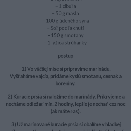
– 1 cibuľa
– 50 g masla
– 100 g údeného syra
– Soľ podľa chuti
– 150 g smotany
– 1 lyžica strúhanky
postup
1) Vo väčšej mise si pripravíme marinádu.
Vyšľaháme vajcia, pridáme kyslú smotanu, cesnak a
koreniny.
2) Kuracie prsia si naložíme do marinády. Prikryjeme a
necháme odležať min. 2 hodiny, lepšie je nechať cez noc
(ak máte čas).
3) Už marinované kuracie prsia si obalíme v hladkej