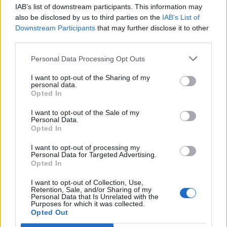
IAB’s list of downstream participants. This information may
also be disclosed by us to third parties on the
IAB’s List of
zdroj:Sovkusom.ru
Downstream Participants
that may further disclose it to other
third parties.
Prečítajte si aj
Personal Data Processing Opt Outs
I want to opt-out of the Sharing of my
personal data.
Opted In
Dôverujte si, rozprávajte sa a užívajte si: 6 tipov, ako mať z intímneho zblíženia
intenzívnejší pôžitok
I want to opt-out of the Sale of my
Personal Data.
22. septembra 2025
Opted In
I want to opt-out of processing my
Personal Data for Targeted Advertising.
Opted In
Máte vysokú spotrebu vody a málo úspor na blížiace sa ročné vyúčtovanie?
I want to opt-out of Collection, Use,
29. januára 2025
Retention, Sale, and/or Sharing of my
Personal Data that Is Unrelated with the
Purposes for which it was collected.
Opted Out