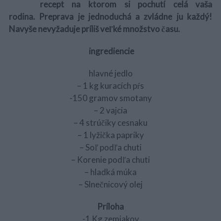
recept na ktorom si pochutí celá vaša
rodina. Preprava je jednoduchá a zvládne ju každý!
Navyše nevyžaduje príliš veľké množstvo času.
ingrediencie
hlavné jedlo
– 1 kg kuracích pŕs
-150 gramov smotany
– 2 vajcia
– 4 strúčiky cesnaku
– 1 lyžička papriky
– Soľ podľa chuti
– Korenie podľa chuti
– hladká múka
– Slnečnicový olej
Príloha
-1 Kg zemiakov