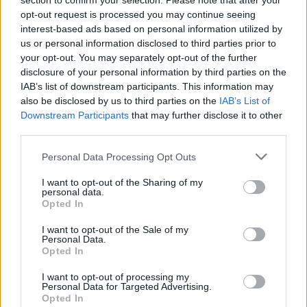
section to confirm your selection. Please note that after your
S
opt-out request is processed you may continue seeing
e
A vraj uniformovaní nemajú zmysel pre humor!
interest-based ads based on personal information utilized by
a
Polícia z Nového Zélandu sa vymyká stereotypu. Toto
us or personal information disclosed to third parties prior to
r
krátke video je hitom internetu.
your opt-out. You may separately opt-out of the further
c
disclosure of your personal information by third parties on the
h
IAB’s list of downstream participants. This information may
Nahrávka zo skrytej kamery potvrdzuje, že aj policajti
f
also be disclosed by us to third parties on the
IAB’s List of
o
majú zmysel pre humor. Krátke video spoločnej
Downstream Participants
that may further disclose it to other
r
hudobnej zábavky vyčarí úsmev na tvári aj vám!
third parties.
:
Títo policajti našli originálny spôsob na krátenie si cesty
Personal Data Processing Opt Outs
výťahom, ktorý ich zároveň sceľuje ako
I want to opt-out of the Sharing of my
kolektív. Nielenže im čas rýchlejšie uplynie, ale sa aj
personal data.
odreagujú. Ako? Tlieskaním a vyklepkávaním rytmu do
Opted In
stien výťahu. Takto si získali sympatie mnohých ľudí z
I want to opt-out of the Sale of my
celého sveta.
Personal Data.
Opted In
https://www.youtube.com/watch?
I want to opt-out of processing my
time_continue=28&v=2FJV63tSFxw
Personal Data for Targeted Advertising.
Opted In