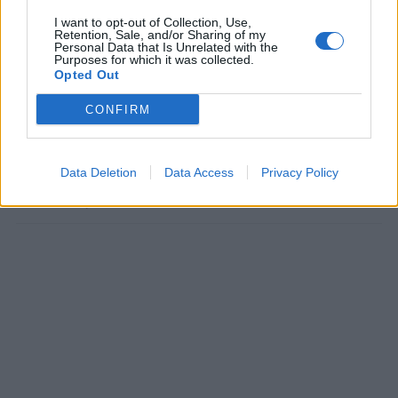
Zdroj: polki.pl
I want to opt-out of Collection, Use,
Retention, Sale, and/or Sharing of my
Personal Data that Is Unrelated with the
Prečítajte si aj
Purposes for which it was collected.
Opted Out
Dôverujte si, rozprávajte sa a užívajte si: 6 tipov, ako mať z intímneho
zblíženia intenzívnejší pôžitok
CONFIRM
22. septembra 2025
Máte vysokú spotrebu vody a málo úspor na blížiace sa ročné
Data Deletion
Data Access
Privacy Policy
vyúčtovanie?
29. januára 2025