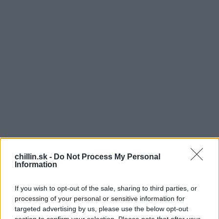
chillin.sk -
Do Not Process My Personal
Information
V
If you wish to opt-out of the sale, sharing to third parties, or
processing of your personal or sensitive information for
ýťah, hudba, vzdialenosť alebo ako sa policajti z
targeted advertising by us, please use the below opt-out
Nového Zélandu stali slávnymi.