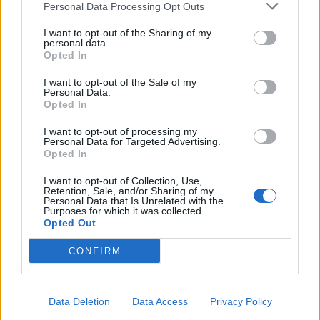
internetového pripojenia, dodajúc, že ho využívajú aj iní
Personal Data Processing Opt Outs
členovia rodiny a susedia.
I want to opt-out of the Sharing of my
personal data.
Opted In
Podozrivý pár žije v Nemecku asi rok. Muž a žena sú vo
I want to opt-out of the Sale of my
Personal Data.
veku od 20 do 28 rokov a fotografia korešponduje s ich
Opted In
dcérou. Dieťa bolo zverené úradu zaoberajúcemu sa
sociálnymi vecami a rodinou. Týmto sa znovuotvorila
I want to opt-out of processing my
Personal Data for Targeted Advertising.
problematika obchodovania s ľuďmi.
Opted In
Zdroj:
ofeminin.pl
I want to opt-out of Collection, Use,
Retention, Sale, and/or Sharing of my
Personal Data that Is Unrelated with the
Prečítajte si aj
Purposes for which it was collected.
Opted Out
Dôverujte si, rozprávajte sa a užívajte si: 6 tipov, ako mať z intímneho
CONFIRM
zblíženia intenzívnejší pôžitok
22. septembra 2025
Data Deletion
Máte vysokú spotrebu vody a málo úspor na blížiace sa ročné
Data Access
Privacy Policy
vyúčtovanie?