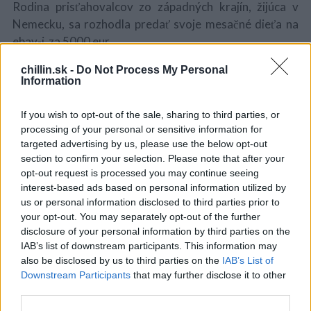
Rodina prisťahovalcov zo západných krajín, žijúca v
Nemecku, sa rozhodla predať svoje mesačné dieťa na
ebay-i za 5000 eur.
chillin.sk -
Do Not Process My Personal
Je verejne známe, že na ebay-i nájdete všetko. 11.
Information
októbra táto internetová platforma pritiahla
pozornosť ľudí z celého sveta. Niekto sa totižto
If you wish to opt-out of the sale, sharing to third parties, or
rozhodol predať svoje dieťa za cenu 5 000 eur. Bola to
processing of your personal or sensitive information for
žena s menom Maria. Zamestnanec ebay-u, ktorý si
S
targeted advertising by us, please use the below opt-out
e
tento inzerát všimol, okamžite upovedomil úrady.
section to confirm your selection. Please note that after your
a
opt-out request is processed you may continue seeing
Inzerát bol vymazaný už po tridsiatich minútach od jeho
r
interest-based ads based on personal information utilized by
zverejnenia.
c
us or personal information disclosed to third parties prior to
h
your opt-out. You may separately opt-out of the further
Polícia sa týmto problémom začala okamžite zaoberať.
f
disclosure of your personal information by third parties on the
o
Podozrivá bola rodina prisťahovalcov z mesta
IAB’s list of downstream participants. This information may
r
Duisburg, nachádzajúceho sa v západnom Nemecku.
also be disclosed by us to third parties on the
IAB’s List of
:
Downstream Participants
that may further disclose it to other
Polícia prehľadala ich dom a našla dôkazy. Bolo
third parties.
potvrdené, že inzerát bol umiestnený online z ich