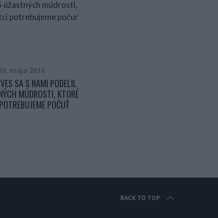
30. mája 2016
20. februára 2017
VES SA S NAMI PODELIL
NÁŠ JEDÁLENSKÝ STÔL UŽ BOL
NÝCH MÚDROSTI, KTORÉ
MALÝ A NEZMESTILI SME SA DOŇ.
 POTREBUJEME POČUŤ
MANŽEL HO ALE PREROBIL NA
NEPOZNANIE A ZMESTÍ SA CELÁ
RODINA
BACK TO TOP