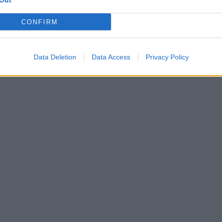
Prečítajte si aj
Out
CONFIRM
ajte sa a užívajte si: 6 tipov, ako mať z intímneho zblíženia intenzívnejší pôžitok
Data Deletion
Data Access
Privacy Policy
u vody a málo úspor na blížiace sa ročné vyúčtovanie?