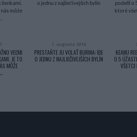
7
1. augusta 2016
OŽNO VEĽMI
PRESTAŇTE JU VOLAŤ BURINA: IDE
KEANU REE
AMI. JE TO
O JEDNU Z NAJLIEČIVEJŠÍCH BYLÍN
O 5 ÚŽAST
NÁS MÔŽE
VŠETCI
 …