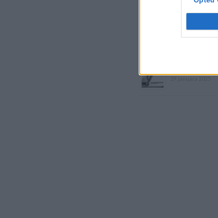
Opted 
Dôverujte si, rozpráv
22. septembra 2025
Máte vysokú spotreb
29. januára 2025