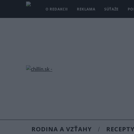
O REDAKCII
REKLAMA
SÚŤAŽE
PO
RODINA A VZŤAHY
RECEPT