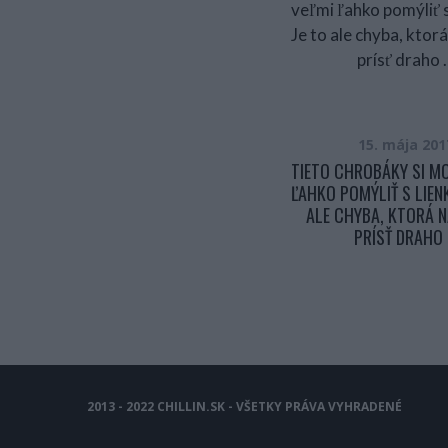
23. apríla 2017
15. mája 201
TÁTO ŠKAREDÁ KÚPEĽŇA SA PO
TIETO CHROBÁKY SI M
OPRAVE PREMENILA NA
ĽAHKO POMÝLIŤ S LIENK
NAJROMANTICKEJŠIE MIESTO V
ALE CHYBA, KTORÁ 
DOME!
PRÍSŤ DRAHO
2013 - 2022 CHILLIN.SK - VŠETKY PRÁVA VYHRADENÉ