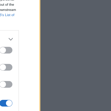
out of the
 downstream
B’s List of
ko je na obrázku
 rozhodnete, či ho
adiť zariadením z