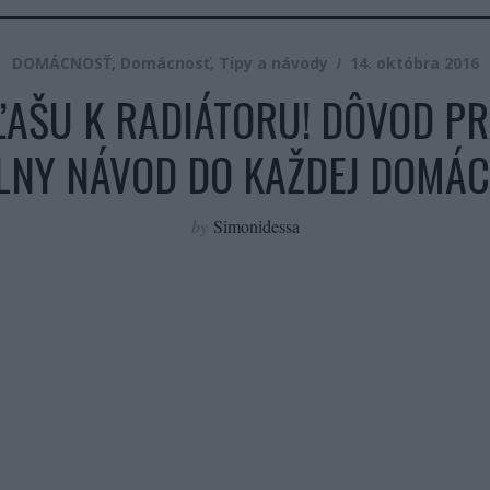
DOMÁCNOSŤ
,
Domácnosť
,
Tipy a návody
14. októbra 2016
ĽAŠU K RADIÁTORU! DÔVOD PR
LNY NÁVOD DO KAŽDEJ DOMÁC
by
Simonidessa