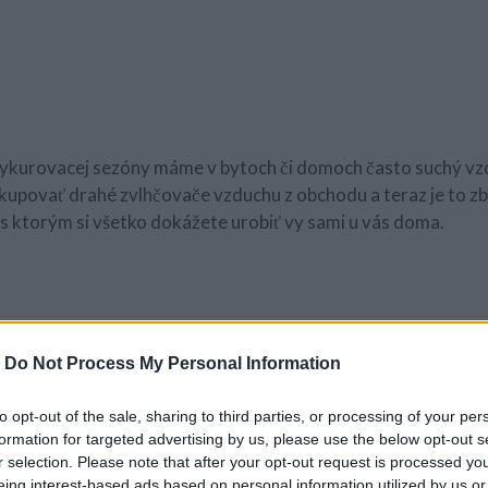
ykurovacej sezóny máme v bytoch či domoch často suchý vzd
kupovať drahé zvlhčovače vzduchu z obchodu a teraz je to z
 ktorým si všetko dokážete urobiť vy sami u vás doma.
-
Do Not Process My Personal Information
bo lepiacej pásky
äz
to opt-out of the sale, sharing to third parties, or processing of your per
formation for targeted advertising by us, please use the below opt-out s
r selection. Please note that after your opt-out request is processed y
eing interest-based ads based on personal information utilized by us or