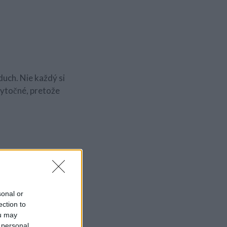
uch. Nie každý si
bytočné, pretože
sonal or
ection to
ou may
 personal