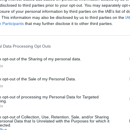
disclosed to third parties prior to your opt-out. You may separately opt-
 5cm širokú a 10cm dlhú dierku.
losure of your personal information by third parties on the IAB’s list of
omocou drôtikov alebo lepiacou páskou.
. This information may also be disclosed by us to third parties on the
IA
iekoľko vrstiev – dĺžka 8-12cm.
Participants
that may further disclose it to other third parties.
o obväzu vložte do fľaše a zvyšok obtočte okolo radiátora (a
 čistú vodu (môžete pridať aj pár kvapiek esenciálneho oleja).
l Data Processing Opt Outs
 podľa miery odparovania.
o opt-out of the Sharing of my personal data.
In
stnoručne vyrobiť jednoduchý zvlhčovač vzduchu a už samy sa
bo nie. Ak zistíte, že ho budete potrebovať, môžete ho nahr
o opt-out of the Sale of my Personal Data.
rípade to môžete vyhodiť.
In
to opt-out of processing my Personal Data for Targeted
ing.
In
zdroj
:kakhacker.ru
o opt-out of Collection, Use, Retention, Sale, and/or Sharing
ersonal Data that Is Unrelated with the Purposes for which it
lected.