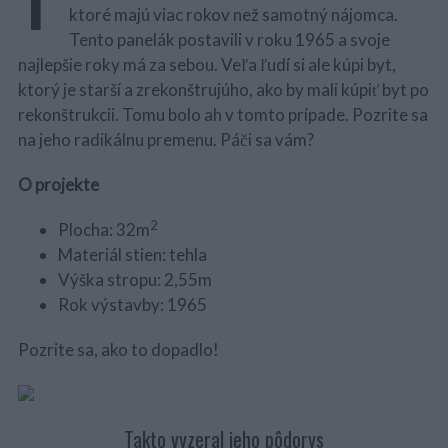
ktoré majú viac rokov než samotný nájomca.
Tento panelák postavili v roku 1965 a svoje
najlepšie roky má za sebou. Veľa ľudí si ale kúpi byt,
ktorý je starší a zrekonštrujúho, ako by mali kúpiť byt po
rekonštrukcii. Tomu bolo ah v tomto prípade. Pozrite sa
na jeho radikálnu premenu. Páči sa vám?
O projekte
2
Plocha: 32m
Materiál stien: tehla
Výška stropu: 2,55m
Rok výstavby: 1965
Pozrite sa, ako to dopadlo!
Takto vyzeral jeho pôdorys