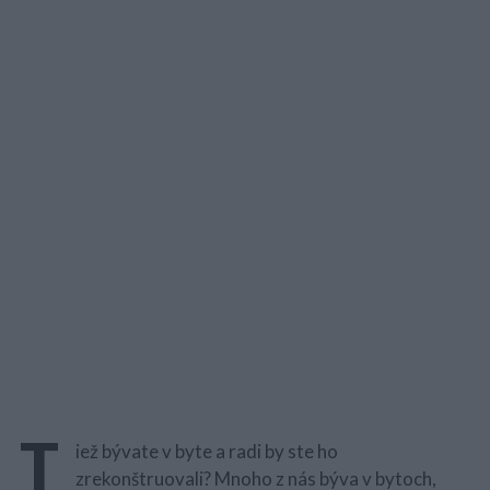
T
iež bývate v byte a radi by ste ho
zrekonštruovali? Mnoho z nás býva v bytoch,