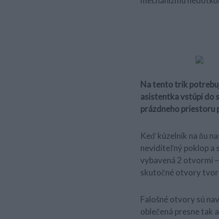
mechanizmu nedotkol
Na tento trik potreb
asistentka vstúpi do 
prázdneho priestoru p
Keď kúzelník na ňu nas
neviditeľný poklop a 
vybavená 2 otvormi –
skutočné otvory tvori
Falošné otvory sú navr
oblečená presne tak a