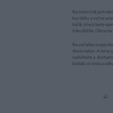
Na tento trik potrebuj
kus látky a voľne uvi
háčik, ktorý bude up
triku bližšie. Obrus b
Na začiatku svojej sh
dnom nahor. A teraz 
nadvihnite a dostaňte
klobúk zo stola a odha