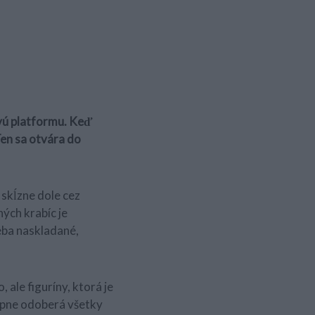
vú platformu. Keď
Ten sa otvára do
 skĺzne dole cez
ých krabíc je
eba naskladané,
 ale figuríny, ktorá je
tupne odoberá všetky