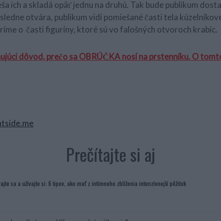
ieša ich a skladá opäť jednu na druhú. Tak bude publikum dos
ásledne otvára, publikum vidí pomiešané časti tela kúzelníkov
me o časti figuríny, ktoré sú vo falošných otvoroch krabíc.
nujúci dôvod, prečo sa OBRÚČKA nosí na prstenníku. O tomt
htside.me
Prečítajte si aj
ajte sa a užívajte si: 6 tipov, ako mať z intímneho zblíženia intenzívnejší pôžitok