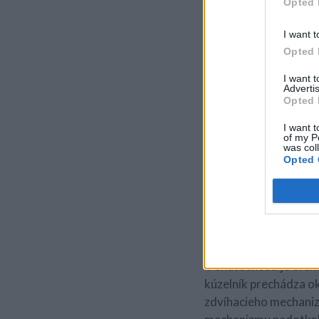
Opted 
Umiestnite ju do úrovn
I want t
zatlačte do stola a pr
Opted 
sa trošku zošmyknúť. 
I want 
Advertis
Opted 
I want t
of my P
was col
Opted 
V úvode tohto triku as
uistí, že jej šaty voľ
nechá osobu levitovať.
V skutočnosti je efe
kúzelník prechádza ok
zdvíhacieho mechanizmu