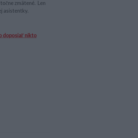
tatočne zmätené. Len
ej asistentky.
o doposiaľ nikto