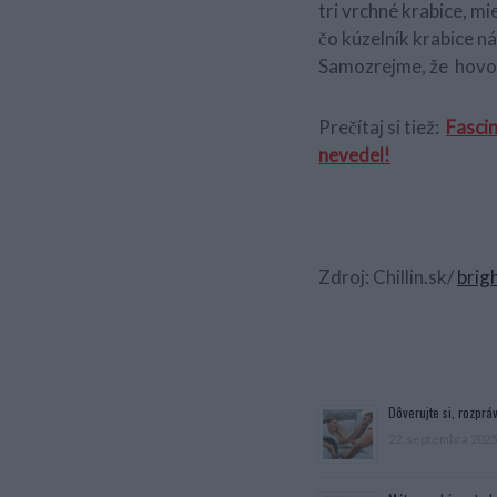
tri vrchné krabice, m
čo kúzelník krabice n
Samozrejme, že hovorí
Prečítaj si tiež:
Fasci
nevedel!
Zdroj: Chillin.sk/
brig
Dôverujte si, rozpráv
22. septembra 2025