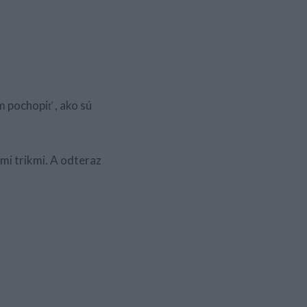
m pochopiť , ako sú
ými trikmi. A odteraz