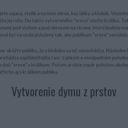
ete zajaca, stolík a na ňom obrus, kus látky a klobúk. Vezmite
ažte jej rohy. Do takto vytvoreného “vreca” vložte králika. To
evnený pod stolom a pod obrusom na strane, ktorú budete m
y mal byť na stole položený tak, aby publikum “vrece” nevidelo
ow ukážte publiku, že v klobúku sa nič nenachádza. Následne 
prichádza najdôležitejšia časť. Ľahkým a nenápadným pohyb
 doň “vrece” s králikom. Potom urobte zopár pohybov akoby s
ľte ho aj s králikom publiku.
Vytvorenie dymu z prstov