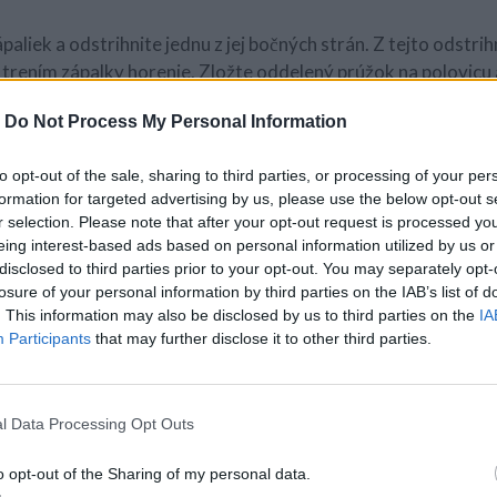
paliek a odstrihnite jednu z jej bočných strán. Z tejto odstri
 trením zápalky horenie. Zložte oddelený prúžok na polovicu 
-
Do Not Process My Personal Information
nikne budete potrebovať na predvedenie triku. Ide o biely fos
Potom už len stačí trieť tieto dva prsty. Začne sa z nich dym
to opt-out of the sale, sharing to third parties, or processing of your per
umyť!
formation for targeted advertising by us, please use the below opt-out s
r selection. Please note that after your opt-out request is processed y
Ohnutie lyžičky
eing interest-based ads based on personal information utilized by us or
disclosed to third parties prior to your opt-out. You may separately opt-
losure of your personal information by third parties on the IAB’s list of
. This information may also be disclosed by us to third parties on the
IA
Participants
that may further disclose it to other third parties.
l Data Processing Opt Outs
ešný, ukryte si do ruky malú striebornú mincu. Keď ste pripra
o opt-out of the Sharing of my personal data.
ukazovákom tak, že bude vidno iba jej okraj.