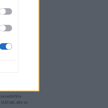
Oválnu časť lyžice
 lyžice a nechajte ju
 sa ohýbala.
ole. Počas toho sa
om. Kúzelník následne
chu vďaka kúzlu.
 trošku vzrušenia,
 sa nedotkla
stál tak, aby sa