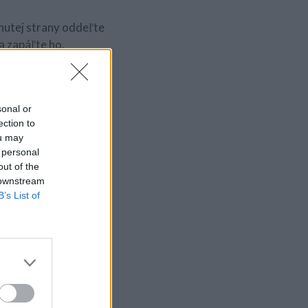
hnutej strany oddeľte
a zapáľte ho.
for, ktorý si votrite
iť. Po predvedení triku
sonal or
ection to
ou may
 personal
out of the
 downstream
B’s List of
vení lyžicu ohnúť,