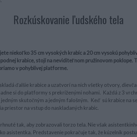
.
Rozkúskovanie ľudského tela
ujete niekoľko 35 cm vysokých krabíc a 20 cm vysokú pohybli
spodnej krabice, stojí na neviditeľnom pružinovom poklope. 
riamo v pohyblivej platforme.
kladá ďalšie krabice a uzatvorí na nich všetky otvory, dievča
sadne si do platformy s prekríženými nohami. Každá z 3 vrchn
 jedným skutočným a jedným falošným. Keď sú krabice na s
a priestor na vstup do naskladaných krabíc.
hnuté tak, aby zobrazovali torzo tela. Nie však asistentkinho,
ko asistentka. Predstavenie pokračuje tak, že kúzelník pos