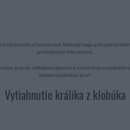
 urobí šťastné a fascinované. Niekedy majú aj dospelí problé
predvádzané triky možné.
 vedieť pravdu, odhalíme tajomstvá, ktoré stoja za jednotliv
budete kúzelníkmi aj vy!
Vytiahnutie králika z klobúka