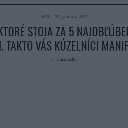
VECI
25. januára 2017
KTORÉ STOJA ZA 5 NAJOBĽÚBE
I. TAKTO VÁS KÚZELNÍCI MANI
by
Cucoriedka