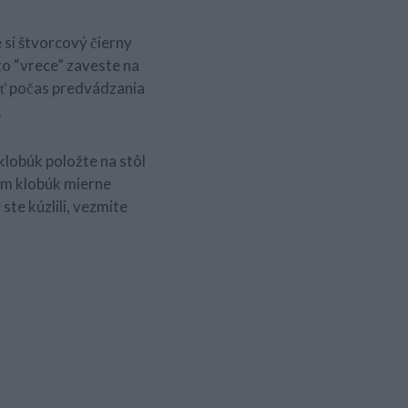
 si štvorcový čierny
to “vrece” zaveste na
ať počas predvádzania
.
klobúk položte na stôl
om klobúk mierne
te kúzlili, vezmite