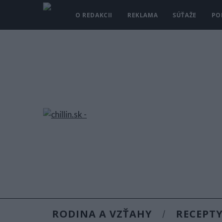
O REDAKCII
REKLAMA
SÚŤAŽE
PO
RODINA A VZŤAHY
RECEPT