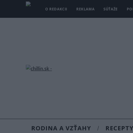
O REDAKCII
REKLAMA
SÚŤAŽE
PO
RODINA A VZŤAHY
RECEPT