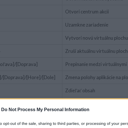
Otvorí centrum akcií
Uzamkne zariadenie
Vytvorí novú virtuálnu plochu
4
Zruší aktuálnu virtuálnu ploc
Doľava]/[Doprava]
Prepínanie medzi virtuálnymi
]/[Doprava]/
[Hore]
/
[Dole]
Zmena polohy aplikácie na pl
Zdieľať obsah
Pripojenie k bezdrôtovým ob
-
Do Not Process My Personal Information
zariadeniam
Otvorí kontextové menu tlači
to opt-out of the sale, sharing to third parties, or processing of your per