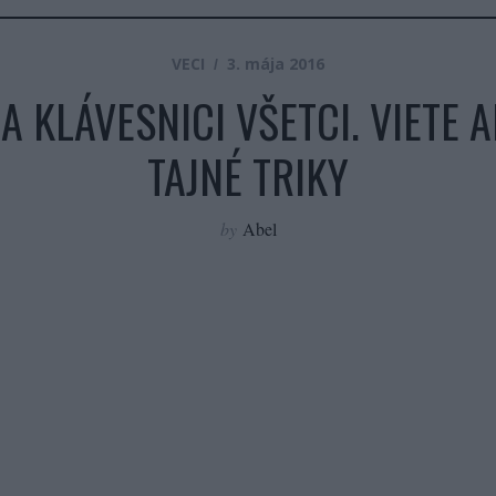
VECI
3. mája 2016
 KLÁVESNICI VŠETCI. VIETE AL
TAJNÉ TRIKY
by
Abel