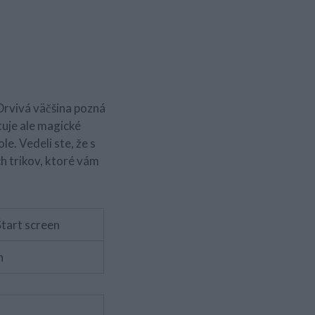
Drvivá väčšina pozná
stuje ale magické
e. Vedeli ste, že s
h trikov, ktoré vám
Štart screen
h