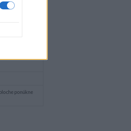
 pripnutými na
zu (Spustiť)
ovky
 ploche ponúkne