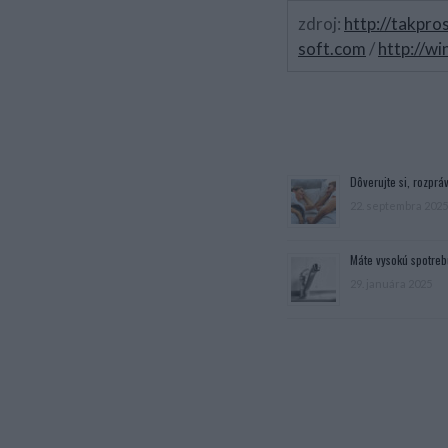
zdroj:
http://takpro
soft.com
/
http://w
Dôverujte si, rozpráv
22. septembra 2025
Máte vysokú spotreb
29. januára 2025