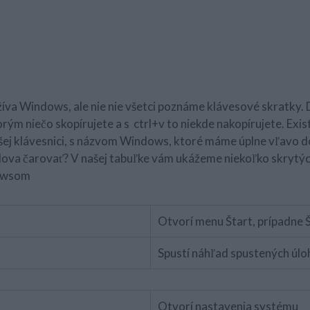
žíva Windows, ale nie nie všetci poznáme klávesové skratky. 
torým niečo skopírujete a s ctrl+v to niekde nakopírujete. Exi
ašej klávesnici, s názvom Windows, ktoré máme úplne vľavo dol
lova čarovať? V našej tabuľke vám ukážeme niekoľko skrytýc
dowsom
Otvorí menu Štart, prípadne 
Spustí náhľad spustených úlo
Otvorí nastavenia systému