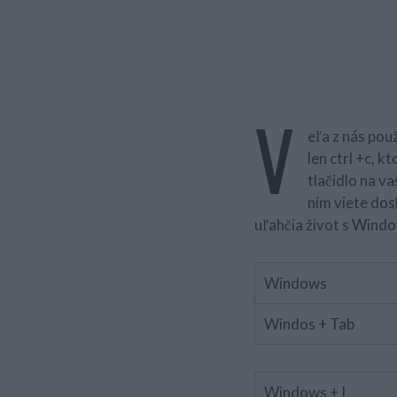
V
eľa z nás pou
len ctrl +c, k
tlačidlo na v
ním viete dos
uľahčia život s Win
Windows
Windos + Tab
Windows + I