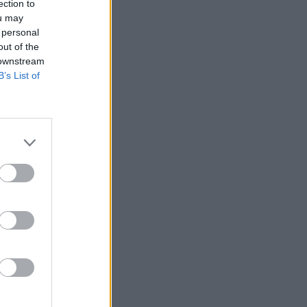
ection to
ou may
 personal
out of the
 downstream
B’s List of
ojmi na vytvorenie
plikácie)
lávesnice
účasného monitora