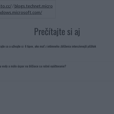
sto.cc/
/
blogs.technet.micro
indows.microsoft.com/
Prečítajte si aj
ajte sa a užívajte si: 6 tipov, ako mať z intímneho zblíženia intenzívnejší pôžitok
u vody a málo úspor na blížiace sa ročné vyúčtovanie?