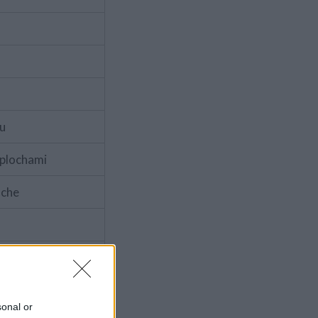
hu
 plochami
oche
razovkám a audio
dla Štart
sonal or