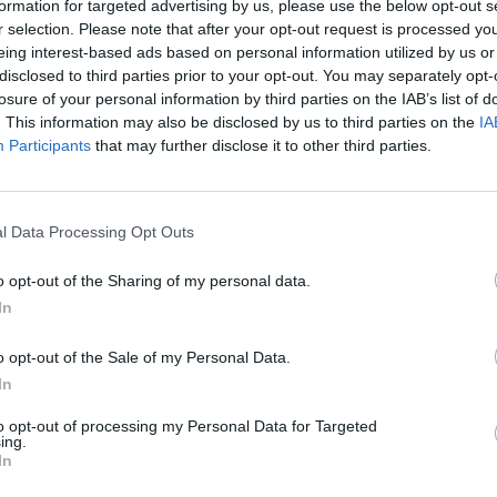
formation for targeted advertising by us, please use the below opt-out s
r selection. Please note that after your opt-out request is processed y
eing interest-based ads based on personal information utilized by us or
disclosed to third parties prior to your opt-out. You may separately opt-
losure of your personal information by third parties on the IAB’s list of
. This information may also be disclosed by us to third parties on the
IA
Participants
that may further disclose it to other third parties.
l Data Processing Opt Outs
Otvorí herné centrum s nástr
videa či snímok obrazovky
o opt-out of the Sharing of my personal data.
In
Zobrazí plochu (minimalizuje a
o opt-out of the Sale of my Personal Data.
Otvorí prieskumník
In
to opt-out of processing my Personal Data for Targeted
ík
Zobrazí výber zmeny jazyka k
ing.
In
eft]/[Right]
Presunie aktuálne okno zo s