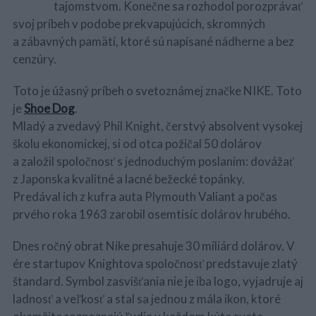
tajomstvom. Konečne sa rozhodol porozprávať
svoj príbeh v podobe prekvapujúcich, skromných
a zábavných pamätí, ktoré sú napísané nádherne a bez
cenzúry.
Toto je úžasný príbeh o svetoznámej značke NIKE. Toto
je
Shoe Dog
.
Mladý a zvedavý Phil Knight, čerstvý absolvent vysokej
školu ekonomickej, si od otca požičal 50 dolárov
a založil spoločnosť s jednoduchým poslaním: dovážať
z Japonska kvalitné a lacné bežecké topánky.
Predával ich z kufra auta Plymouth Valiant a počas
prvého roka 1963 zarobil osemtisíc dolárov hrubého.
Dnes ročný obrat Nike presahuje 30 miliárd dolárov. V
ére startupov Knightova spoločnosť predstavuje zlatý
štandard. Symbol zasvišťania nie je iba logo, vyjadruje aj
ladnosť a veľkosť a stal sa jednou z mála ikon, ktoré