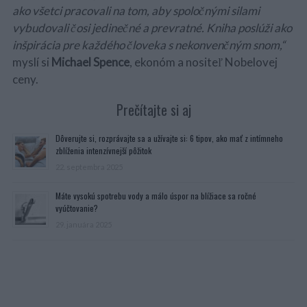
ako všetci pracovali na tom, aby spoločnými silami
vybudovali čosi jedinečné a prevratné. Kniha poslúži ako
inšpirácia pre každého človeka s nekonvenčným snom,“
myslí si
Michael Spence
, ekonóm a nositeľ Nobelovej
ceny.
Prečítajte si aj
Dôverujte si, rozprávajte sa a užívajte si: 6 tipov, ako mať z intímneho
zblíženia intenzívnejší pôžitok
22. septembra 2025
Máte vysokú spotrebu vody a málo úspor na blížiace sa ročné
vyúčtovanie?
29. januára 2025