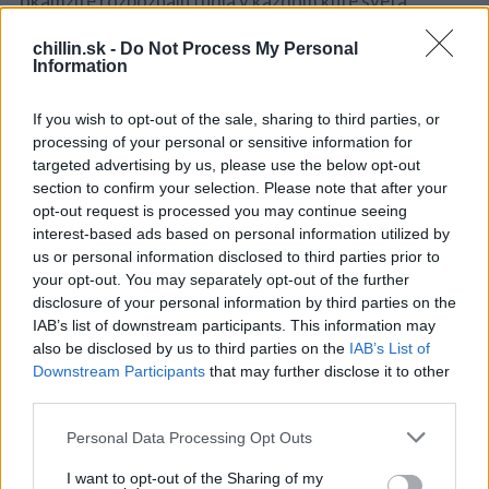
okamžite rozpoznajú ľudia v každom kúte sveta.
Vypočujte si AUDIO úryvok.
chillin.sk -
Do Not Process My Personal
Information
Z knihy číta Boris Farkaš:
S
e
If you wish to opt-out of the sale, sharing to third parties, or
a
processing of your personal or sensitive information for
r
targeted advertising by us, please use the below opt-out
c
section to confirm your selection. Please note that after your
h
opt-out request is processed you may continue seeing
f
interest-based ads based on personal information utilized by
o
us or personal information disclosed to third parties prior to
r
your opt-out. You may separately opt-out of the further
:
disclosure of your personal information by third parties on the
IAB’s list of downstream participants. This information may
also be disclosed by us to third parties on the
IAB’s List of
Downstream Participants
that may further disclose it to other
Všetko sa začína klasickým rozhodujúcim okamihom.
third parties.
Knight má dvadsaťštyri rokov a s batohom na pleciach
putuje Áziou, Európou a Afrikou. Kladie si zásadné
Personal Data Processing Opt Outs
životné otázky a dospieva k záveru, že jediná cesta, po
I want to opt-out of the Sharing of my
ktorej sa má vydať, je tá nekonvenčná. Povie si, že