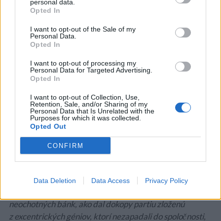
personal data.
namiesto toho, aby pracoval pre veľkú korporáciu,
Opted In
vytvorí vlastnú spoločnosť, novú, dynamickú a inú.
I want to opt-out of the Sale of my
Personal Data.
Opted In
Phil Knight
, jeden z najvplyvnejších riadiacich
manažérov na svete, je zakladateľ spoločnosti Nike,
I want to opt-out of processing my
Inc. Ako jej výkonný riaditeľ pôsobil v rokoch 1964 až
Personal Data for Targeted Advertising.
Opted In
2004 a dodnes zastáva funkciu predsedu
predstavenstva.
I want to opt-out of Collection, Use,
Retention, Sale, and/or Sharing of my
Personal Data that Is Unrelated with the
Shoe Dog
je inšpiratívny príbeh o veľkom odhodlaní,
Purposes for which it was collected.
Opted Out
viere, tvrdo vybojovanej múdrosti a láske. Je to príbeh
o víťazstvách i zlyhaniach, z ktorého sa možno naučiť
CONFIRM
veľa o inovácii a tvorivosti.
Phil Knight vás vezme na cestu k veľkému tresku, pri
ktorom sa zrodil známy symbol zasvišťania.
Data Deletion
Data Access
Privacy Policy
„Zaspomína si na to, ako si prvý raz požičal peniaze od
neochotných bánk, ako dal dokopy partiu zloženú
z excentrických géniov, ktorí nezapadali do spoločnosti,