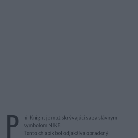
P
hil Knight je muž skrývajúci sa za slávnym
symbolom NIKE.
Tento chlapík bol odjakživa opradený