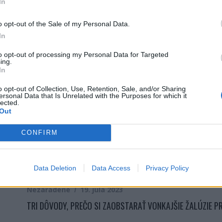
In
Nezaradené
18. augusta 2023
VIRTUÁLNA KANCELÁRIA: RIEŠENIE PRE PODNIKANIE BEZ HR
o opt-out of the Sale of my Personal Data.
In
to opt-out of processing my Personal Data for Targeted
ing.
Domácnosť
18. augusta 2023
In
DECO REGÁL: KEĎ SA VAŠA OBÝVAČKA ROZŽIARI V ŠTÝLE K
o opt-out of Collection, Use, Retention, Sale, and/or Sharing
ersonal Data that Is Unrelated with the Purposes for which it
lected.
Out
Hlavné jedlá
,
RECEPTY
31. júla 2023
CONFIRM
PRIPRAVTE SI VLASTNÚ RAŇAJKOVÚ ZMES, KTORÚ SI ZAMI
Data Deletion
Data Access
Privacy Policy
Nezaradené
19. júla 2023
TRI DÔVODY, PREČO SI ZAOBSTARAŤ VONKAJŠIE ŽALÚZIE P