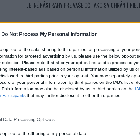
LETNÉ NÁSTRAHY PRE VAŠE OČI: AKO SA CHRÁNIŤ NIE
Nezaradené
24. augusta 2023
-
Do Not Process My Personal Information
RECEPT NA ÚSPECH V PODNIKANÍ: MODERNÉ SYSTÉMY
to opt-out of the sale, sharing to third parties, or processing of your per
formation for targeted advertising by us, please use the below opt-out s
r selection. Please note that after your opt-out request is processed y
eing interest-based ads based on personal information utilized by us or
RECEPTY
24. augusta 2023
disclosed to third parties prior to your opt-out. You may separately opt-
KÁVA BEZ KOFEÍNU S DVOJITOU DÁVKOU CHUTI: AKO 
losure of your personal information by third parties on the IAB’s list of
. This information may also be disclosed by us to third parties on the
IA
Participants
that may further disclose it to other third parties.
Nezaradené
18. augusta 2023
PZP ONLINE NA MIERU: KRYTIE, KTORÉ KOPÍRUJE VÁŠ ŠTÝL 
l Data Processing Opt Outs
o opt-out of the Sharing of my personal data.