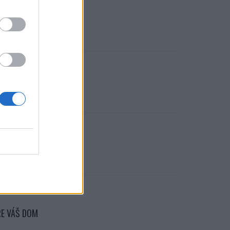
ANÍC
OVU A DREVA
LUJETE
RE VÁŠ DOM