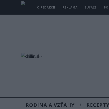
O REDAKCII
REKLAMA
SÚŤAŽE
PO
RODINA A VZŤAHY
RECEPT