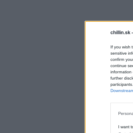
S
chillin.sk 
e
a
If you wish 
r
sensitive in
c
h
confirm you
f
continue se
o
information 
r
further disc
:
participants
Downstream 
Persona
I want t