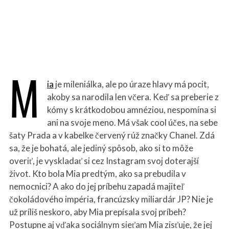
S
e
M
a
r
ia
je mileniálka, ale po úraze hlavy má pocit,
c
akoby sa narodila len včera. Keď sa preberie z
h
f
kómy s krátkodobou amnéziou, nespomína si
o
ani na svoje meno. Má však cool účes, na sebe
r
šaty Prada a v kabelke červený rúž značky Chanel. Zdá
:
sa, že je bohatá, ale jediný spôsob, ako si to môže
overiť, je vyskladať si cez Instagram svoj doterajší
život. Kto bola Mia predtým, ako sa prebudila v
nemocnici? A ako do jej príbehu zapadá majiteľ
čokoládového impéria, francúzsky miliardár JP? Nie je
už príliš neskoro, aby Mia prepísala svoj príbeh?
Postupne aj vďaka sociálnym sieťam Mia zisťuje, že jej