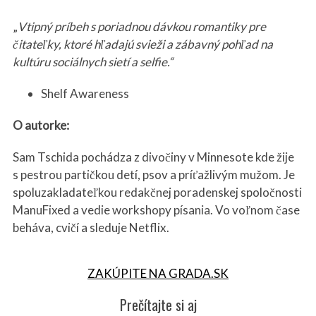
„
Vtipný príbeh s poriadnou dávkou romantiky pre
čitateľky, ktoré hľadajú svieži a zábavný pohľad na
kultúru sociálnych sietí a selfie.“
Shelf Awareness
O autorke:
Sam Tschida pochádza z divočiny v Minnesote kde žije
s pestrou partičkou detí, psov a príťažlivým mužom. Je
spoluzakladateľkou redakčnej poradenskej spoločnosti
ManuFixed a vedie workshopy písania. Vo voľnom čase
beháva, cvičí a sleduje Netflix.
ZAKÚPITE NA GRADA.SK
Prečítajte si aj