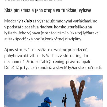
Skialpinizmus a jeho stopa vo funkčnej výbave
Moderný
skialp
sa vyznačuje mnohými variáciami, no
v podstate zostáva
riadnou horskou turistikou na
lyžiach
. Jeho výbava je preto veľmi blízka tej lyžiarskej,
avšak špecifická podľa konkrétnej disciplíny.
Aj my si pre vás na začiatok zvolíme prirodzenú
pohybovú aktivitu na lyžiach, tzv. skitouring. To
S
neznamená, že ide o ľahký tréning, práve naopak!
e
a
Dôležitá je fyzická kondícia a skvelé lyžiarske zručnosti.
r
c
h
f
o
r
: