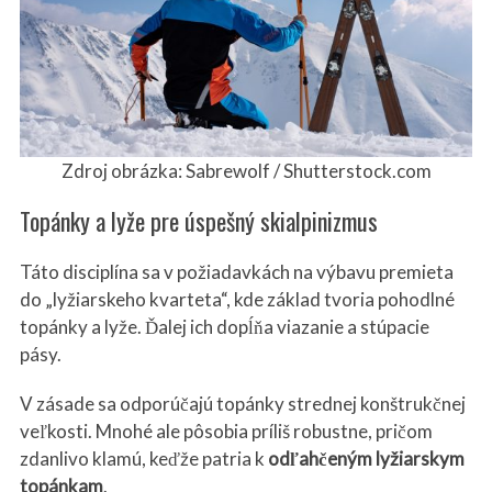
Zdroj obrázka: Sabrewolf / Shutterstock.com
Topánky a lyže pre úspešný skialpinizmus
Táto disciplína sa v požiadavkách na výbavu premieta
do „lyžiarskeho kvarteta“, kde základ tvoria pohodlné
topánky a lyže. Ďalej ich dopĺňa viazanie a stúpacie
pásy.
V zásade sa odporúčajú topánky strednej konštrukčnej
veľkosti. Mnohé ale pôsobia príliš robustne, pričom
zdanlivo klamú, keďže patria k
odľahčeným lyžiarskym
topánkam
.