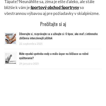
Tápate? Neunáhlite sa, zima je ešte ďaleko, ale stále
bližšie k vám je
športový obchod Sportrysy
so
všestrannou výbavou aj pre požiadavky v skialpinizme.
Prečítajte si aj
Dôverujte si, rozprávajte sa a užívajte si: 6 tipov, ako mať z intímneho
zblíženia intenzívnejší pôžitok
22. septembra 2025
Máte vysokú spotrebu vody a málo úspor na blížiace sa ročné
vyúčtovanie?
29. januára 2025