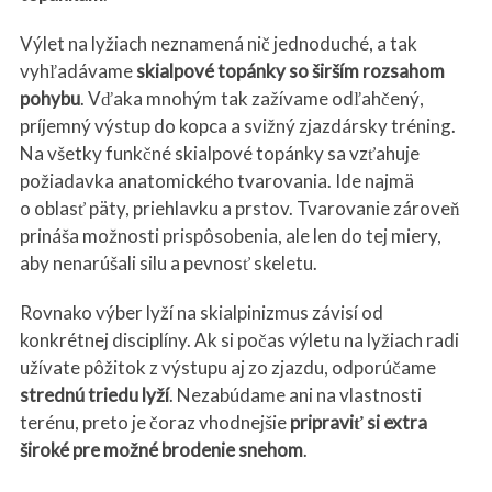
Výlet na lyžiach neznamená nič jednoduché, a tak
vyhľadávame
skialpové topánky so širším rozsahom
pohybu
. Vďaka mnohým tak zažívame odľahčený,
príjemný výstup do kopca a svižný zjazdársky tréning.
Na všetky funkčné skialpové topánky sa vzťahuje
požiadavka anatomického tvarovania. Ide najmä
o oblasť päty, priehlavku a prstov. Tvarovanie zároveň
prináša možnosti prispôsobenia, ale len do tej miery,
aby nenarúšali silu a pevnosť skeletu.
Rovnako výber lyží na skialpinizmus závisí od
konkrétnej disciplíny. Ak si počas výletu na lyžiach radi
užívate pôžitok z výstupu aj zo zjazdu, odporúčame
strednú triedu lyží
. Nezabúdame ani na vlastnosti
terénu, preto je čoraz vhodnejšie
pripraviť si extra
široké pre možné brodenie snehom
.