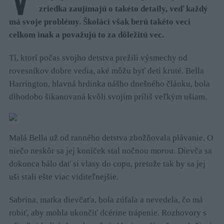
zriedka zaujímajú o takéto detaily, veď každý
má svoje problémy. Školáci však berú takéto veci
celkom inak a považujú to za dôležitú vec.
Tí, ktorí počas svojho detstva prežili výsmechy od
rovesníkov dobre vedia, aké môžu byť deti kruté. Bella
Harrington, hlavná hrdinka nášho dnešného článku, bola
dlhodobo šikanovaná kvôli svojim príliš veľkým ušiam.
Malá Bella už od ranného detstva zbožňovala plávanie. O
niečo neskôr sa jej koníček stal nočnou morou. Dievča sa
dokonca bálo dať si vlasy do copu, pretože tak by sa jej
uši stali ešte viac viditeľnejšie.
Sabrina, matka dievčaťa, bola zúfala a nevedela, čo má
robiť, aby mohla ukončiť dcérine trápenie. Rozhovory s