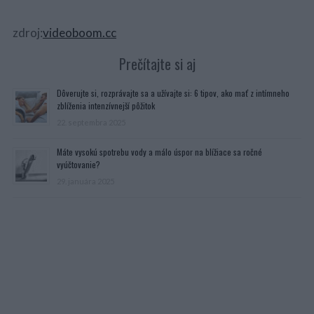
zdroj:
videoboom.cc
Prečítajte si aj
Dôverujte si, rozprávajte sa a užívajte si: 6 tipov, ako mať z intímneho
zblíženia intenzívnejší pôžitok
22. septembra 2025
Máte vysokú spotrebu vody a málo úspor na blížiace sa ročné
vyúčtovanie?
29. januára 2025