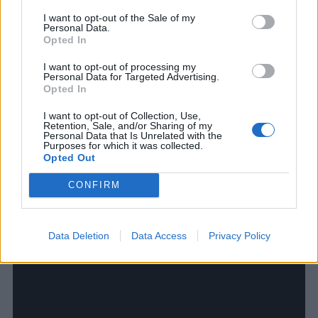
tentokrát však od šťastia!
I want to opt-out of the Sale of my
Personal Data.
Opted In
I want to opt-out of processing my
Personal Data for Targeted Advertising.
Opted In
I want to opt-out of Collection, Use,
Rodiča dievčaťa nevedeli vynachváliť šikovnosť a
Retention, Sale, and/or Sharing of my
zručnosť chirurga. Mladá školáčka žiarila ako zbrusu
Personal Data that Is Unrelated with the
Purposes for which it was collected.
nová minca. Roky šikanovania odišli spolu s jej
Opted Out
odstávajúcimi ušami!
CONFIRM
Data Deletion
Data Access
Privacy Policy