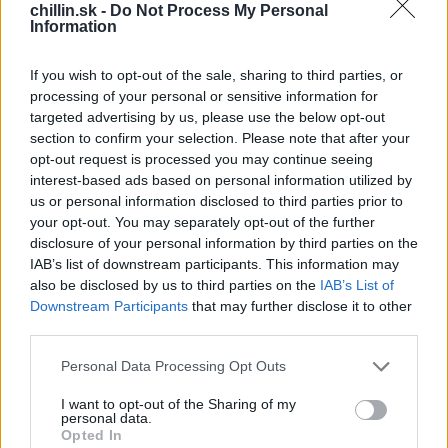
e
najobľúbenejším operačným výkonom, zvyčajne sa
chillin.sk -
Do Not Process My Personal
a
Information
vykonáva u detí v predškolskom veku. Rodičia sa tým
r
snažia ochrániť svoje deti pred možnou šikanou.
c
If you wish to opt-out of the sale, sharing to third parties, or
h
processing of your personal or sensitive information for
f
targeted advertising by us, please use the below opt-out
o
section to confirm your selection. Please note that after your
„
Na odstávajúcich ušiach nie je nič strašné,“ vysvetľuje
r
opt-out request is processed you may continue seeing
:
doktor Niamatu. „Avšak výsmech spolužiakov a
interest-based ads based on personal information utilized by
rovesníkov môže natrvalo ochromiť psychiku dieťaťa a
us or personal information disclosed to third parties prior to
spôsobiť mu v budúcnosti vážne problémy.“ Bella bola
your opt-out. You may separately opt-out of the further
disclosure of your personal information by third parties on the
staršia ako mnohí jeho bežní pacienti, no chirurg bol
IAB’s list of downstream participants. This information may
presvedčený, že vie dievčaťu pomôcť.
also be disclosed by us to third parties on the
IAB’s List of
Downstream Participants
that may further disclose it to other
third parties.
11-ročná školáčka sa po operácii rýchlo zotavila. Čoskoro
Personal Data Processing Opt Outs
nastal čas zbaviť sa obväzov a skontrolovať výsledok
I want to opt-out of the Sharing of my
práce Joea Niamatu. Po zhliadnutí, čo sa chirurgovi
personal data.
podarilo urobiť s jej ušami, sa Bella opäť rozplakala –
Opted In