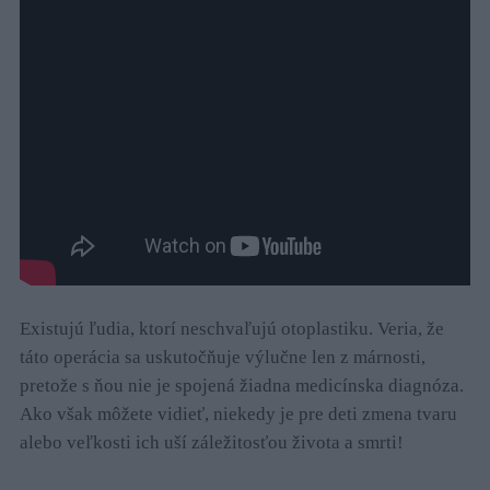
Existujú ľudia, ktorí neschvaľujú otoplastiku. Veria, že
táto operácia sa uskutočňuje výlučne len z márnosti,
pretože s ňou nie je spojená žiadna medicínska diagnóza.
Ako však môžete vidieť, niekedy je pre deti zmena tvaru
alebo veľkosti ich uší záležitosťou života a smrti!