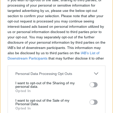
If you wish to opt-out of the sale, sharing to third parties, or
e
Lier Horst, Camilla Lackbergová, Henning Mankell,
processing of your personal or sensitive information for
a
Hans Rosenfeldt a Michael Hjort a mnoho ďalších.
targeted advertising by us, please use the below opt-out
r
section to confirm your selection. Please note that after your
c
Kto je TOP (najobľúbenejší) severský autor za rok 2016?
opt-out request is processed you may continue seeing
h
interest-based ads based on personal information utilized by
A ktorá je NAJ (najlepšia) severská detektívka za
f
us or personal information disclosed to third parties prior to
o
uplynulý rok?
your opt-out. You may separately opt-out of the further
r
disclosure of your personal information by third parties on the
:
Čitatelia na Slovensku sa môžu počas celého apríla
IAB’s list of downstream participants. This information may
zapojiť do ankety, ktorá možno prinesie zaujímavé
also be disclosed by us to third parties on the
IAB’s List of
výsledky. Anketa beží na
www.severskekrimi.sk
, a jej
Downstream Participants
that may further disclose it to other
third parties.
partnermi sú štyri najväčšie internetové kníhkupectvá
Martinus, Gorila, Panta Rhei a Bux. Anketu podporujú aj
Personal Data Processing Opt Outs
vydavateľstvá ako Ikar, Albatros Media, Premedia
a ďalšie.
I want to opt-out of the Sharing of my
personal data.
Opted In
Záujem o severské krimi odštartoval celosvetový
úspech Stiega Larssona a jeho trilógie Millennium.
I want to opt-out of the Sale of my
Personal Data.
Existuje však aj názor, že „larssonmánia“ bola skôr iba
Opted In