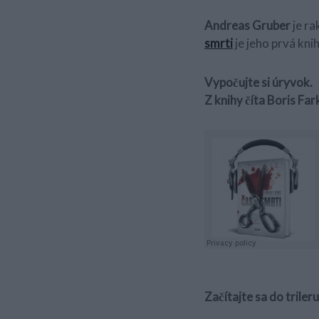
Andreas Gruber
je ra
smrti
je jeho prvá kni
Vypočujte si úryvok.
Z knihy číta Boris Far
Začítajte sa do triler