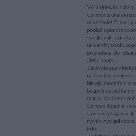
Výťah klesal s tichým
Carmen utekala krížom
osvetlenie! Zakaždým,
podlažie ponorené do z
vykukovali iba ich ka
univerzity sa občas p
prepadával štyridsaťs
alebo naopak.
Zachvela sa a v biele
na tom istom mieste s
blikajú, medzitým pre
bezpečnostnej kamery
marca. Vari nemocnici
Carmen dobehla k svoj
smerovky sa prebrali 
rýchlo vystúpil spoza 
krku.