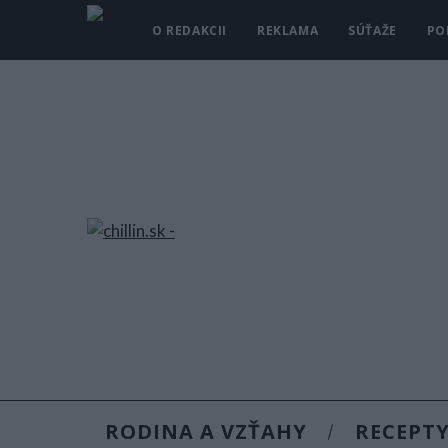
O REDAKCII
REKLAMA
SÚŤAŽE
PO
RODINA A VZŤAHY
RECEPT