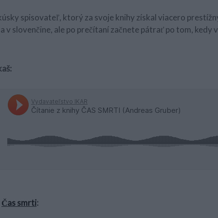
kúsky spisovateľ, ktorý za svoje knihy získal viacero prestíž
ha v slovenčine, ale po prečítaní začnete pátrať po tom, kedy v
kaš:
u
Čas smrti
: