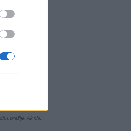
chá vyhladovať, inú
ach a motíve
lúži ako predloha
bolesť, zabíjať
erapeutkou Helen
o tesne pred
bec jednoduché.
ka.
bu, prežije. Ak nie,