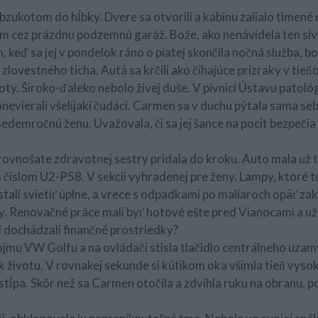
 bzukotom do hĺbky. Dvere sa otvorili a kabínu zalialo tlmené
 cez prázdnu podzemnú garáž. Bože, ako nenávidela ten sivý
 keď sa jej v pondelok ráno o piatej skončila nočná služba, 
lovestného ticha. Autá sa krčili ako číhajúce prízraky v tieň
poty. Široko-ďaleko nebolo živej duše. V pivnici Ústavu patoló
onevierali všelijakí čudáci. Carmen sa v duchu pýtala sama seb
edemročnú ženu. Uvažovala, či sa jej šance na pocit bezpečia
j rovnošate zdravotnej sestry pridala do kroku. Auto mala už 
 číslom U2-P58. V sekcii vyhradenej pre ženy. Lampy, ktoré 
stali svietiť úplne, a vrece s odpadkami po maliaroch opäť z
. Renovačné práce mali byť hotové ešte pred Vianocami a už
 dochádzali finančné prostriedky?
mu VW Golfu a na ovládači stisla tlačidlo centrálneho uzam
k životu. V rovnakej sekunde si kútikom oka všimla tieň vysok
stĺpa. Skôr než sa Carmen otočila a zdvihla ruku na obranu, po