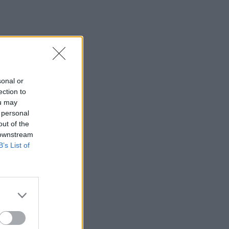
sonal or
ection to
ou may
 personal
out of the
 downstream
B’s List of
m.
.
 nažive. Ak nie,