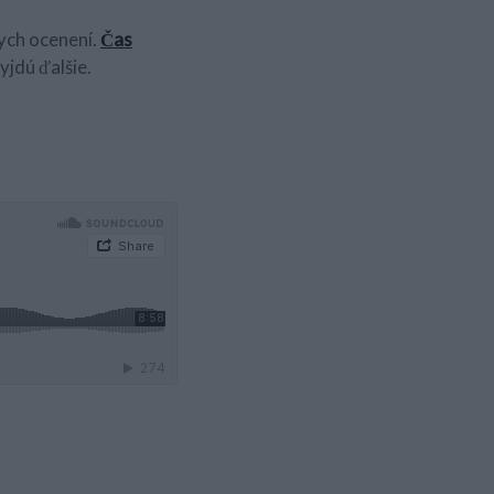
nych ocenení.
Čas
yjdú ďalšie.