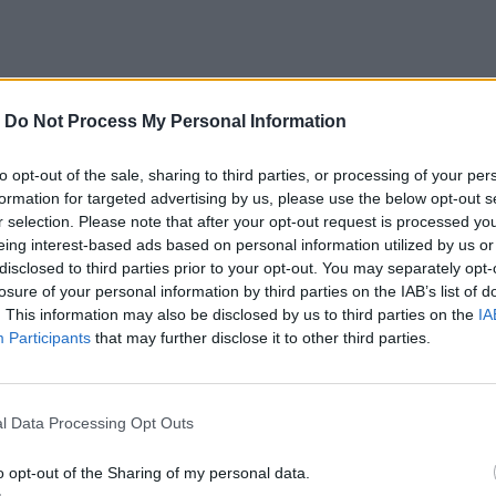
-
Do Not Process My Personal Information
to opt-out of the sale, sharing to third parties, or processing of your per
formation for targeted advertising by us, please use the below opt-out s
r selection. Please note that after your opt-out request is processed y
eing interest-based ads based on personal information utilized by us or
disclosed to third parties prior to your opt-out. You may separately opt-
losure of your personal information by third parties on the IAB’s list of
. This information may also be disclosed by us to third parties on the
IA
ou hrôzou? Kto pácha také kruté veci?
Participants
that may further disclose it to other third parties.
môže stará detská kniha. Začína sa zvrátená hra a boj s časo
jšie nervy a najbystrejší rozum?
erný triler rakúskeho autora, ktorého u nás príliš nepoznáme
l Data Processing Opt Outs
o opt-out of the Sharing of my personal data.
iatich ôsmich hodín zistíte, prečo som uniesol túto ženu, ostane