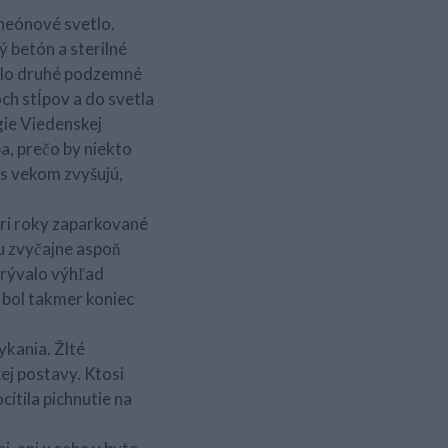
 neónové svetlo.
 betón a sterilné
bolo druhé podzemné
och stĺpov a do svetla
gie Viedenskej
a, prečo by niekto
 s vekom zvyšujú,
tri roky zaparkované
tu zvyčajne aspoň
akrývalo výhľad
 bol takmer koniec
ykania. Žlté
ej postavy. Ktosi
cítila pichnutie na