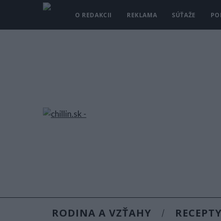
O REDAKCII
REKLAMA
SÚŤAŽE
PO
RODINA A VZŤAHY
RECEPT