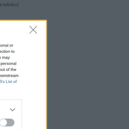
é mlieko)
sonal or
ection to
ou may
 personal
out of the
 downstream
B’s List of
vsené mlieko a olej a
jte. Formu dajte do