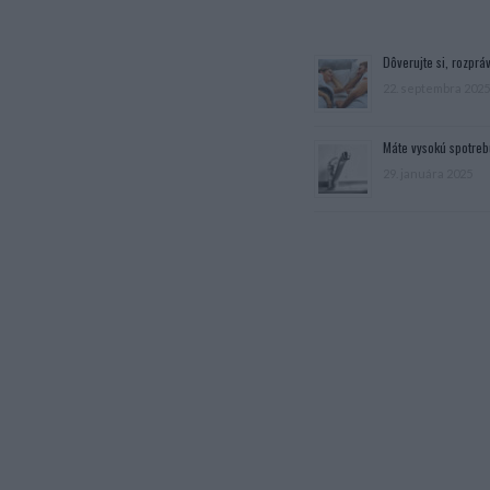
Dôverujte si, rozpráv
22. septembra 2025
Máte vysokú spotreb
29. januára 2025