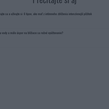
ajte sa a užívajte si: 6 tipov, ako mať z intímneho zblíženia intenzívnejší pôžitok
u vody a málo úspor na blížiace sa ročné vyúčtovanie?