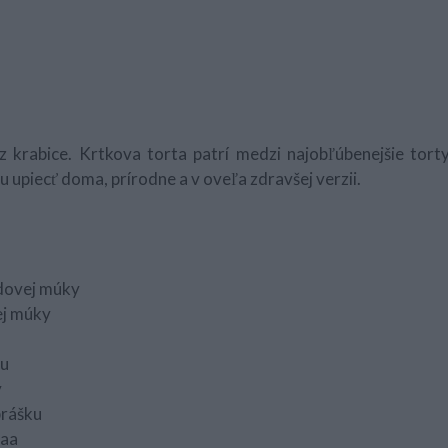
z krabice. Krtkova torta patrí medzi najobľúbenejšie tort
u upiecť doma, prírodne a v oveľa zdravšej verzii.
ldovej múky
ej múky
ru
y
prášku
kaa