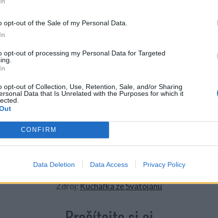
In
te 30 minút pri 180 ° C.
o opt-out of the Sale of my Personal Data.
 a vydlabeme v korpuse plytkú misku. Vydlabané rozdroben
In
to opt-out of processing my Personal Data for Targeted
krojte a vložte do korpusové vydlabané časti.
ing.
In
lieko spolu s agávovým sirupom a škrobovým stužovačom š
o opt-out of Collection, Use, Retention, Sale, and/or Sharing
ersonal Data that Is Unrelated with the Purposes for which it
krájajte horkú čokoládu a vmiešajte ju do ušľahaného krému.
lected.
Out
cesto, ktoré ste si dali bokom do misky, nasypte navrch a pr
CONFIRM
Data Deletion
Data Access
Privacy Policy
Zdroj:
Kuchařka ze Svatojánu
Prečítajte si aj