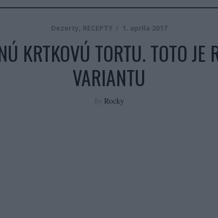
Dezerty
,
RECEPTY
1. apríla 2017
Ú KRTKOVÚ TORTU. TOTO JE R
VARIANTU
by
Rocky