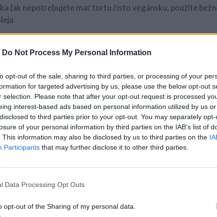
a (ak nepotrebujete mať tortu čisto vegánsku, použite bežn
leja
lieka
-
Do Not Process My Personal Information
u
stužovače šľahačky
to opt-out of the sale, sharing to third parties, or processing of your per
 (ktorá neobsahuje mlieko)
formation for targeted advertising by us, please use the below opt-out s
r selection. Please note that after your opt-out request is processed y
eing interest-based ads based on personal information utilized by us or
disclosed to third parties prior to your opt-out. You may separately opt-
losure of your personal information by third parties on the IAB’s list of
. This information may also be disclosed by us to third parties on the
IA
Participants
that may further disclose it to other third parties.
l Data Processing Opt Outs
cukor, sódu bikarbónu, kypriaci prášok a kakao. Pridajte o
.
o opt-out of the Sharing of my personal data.
tovú formu (s priemerom cca 20 cm) a cesto do nej vle