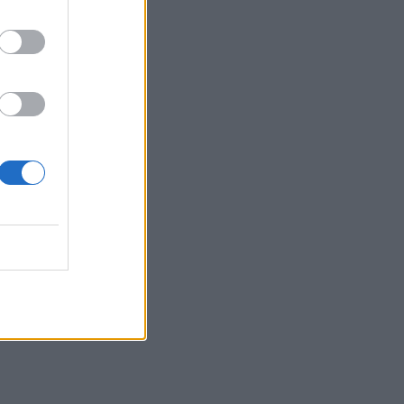
é cesto schovajte do
ľahačky.
 Ten potom navrstvite
itlačte. Dajte chladiť