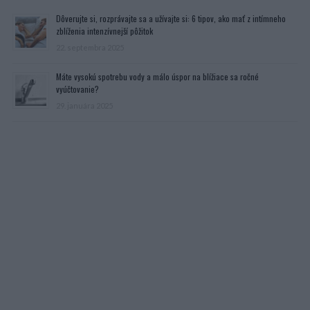
Dôverujte si, rozprávajte sa a užívajte si: 6 tipov, ako mať z intímneho
zblíženia intenzívnejší pôžitok
22. septembra 2025
Máte vysokú spotrebu vody a málo úspor na blížiace sa ročné
vyúčtovanie?
29. januára 2025