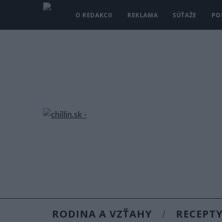
O REDAKCII
REKLAMA
SÚŤAŽE
PO
RODINA A VZŤAHY
RECEPT