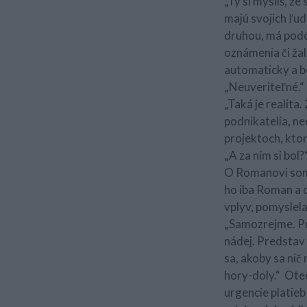
„Ty si myslíš, ž
majú svojich ľud
druhou, má podc
oznámenia či ža
automaticky a be
„Neuveriteľné.“
„Taká je realita.
podnikatelia, n
projektoch, ktor
„A za ním si bol?
O Romanovi som v
ho iba Roman a d
vplyv, pomyslela
„Samozrejme. Pr
nádej. Predstav 
sa, akoby sa nič
hory-doly.“ Ote
urgencie platie