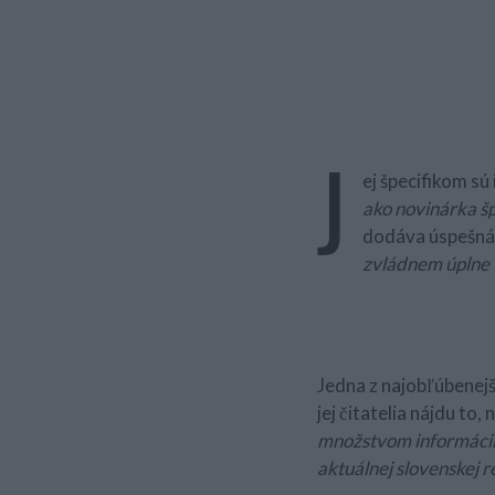
J
ej špecifikom sú
ako novinárka šp
dodáva úspešná 
zvládnem úplne v
Jedna z najobľúbenej
jej čitatelia nájdu to,
množstvom informácií 
aktuálnej slovenskej re