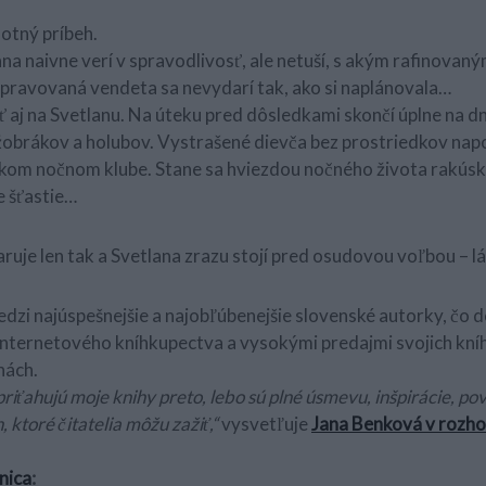
motný príbeh.
na naivne verí v spravodlivosť, ale netuší, s akým rafinovan
ripravovaná vendeta sa nevydarí tak, ako si naplánovala…
ť aj na Svetlanu. Na úteku pred dôsledkami skončí úplne na 
i žobrákov a holubov. Vystrašené dievča bez prostriedkov na
skom nočnom klube. Stane sa hviezdou nočného života rakúsk
e šťastie…
daruje len tak a Svetlana zrazu stojí pred osudovou voľbou – 
dzi najúspešnejšie a najobľúbenejšie slovenské autorky, čo 
internetového kníhkupectva a vysokými predajmi svojich kníh.
hách.
priťahujú moje knihy preto, lebo sú plné úsmevu, inšpirácie, po
 ktoré čitatelia môžu zažiť,“
vysvetľuje
Jana Benková v rozh
nica
: