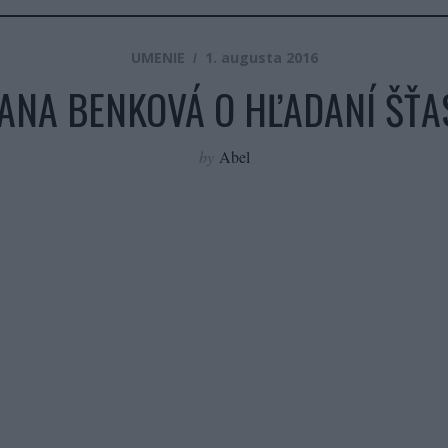
UMENIE
1. augusta 2016
 JANA BENKOVÁ O HĽADANÍ ŠŤA
by
Abel