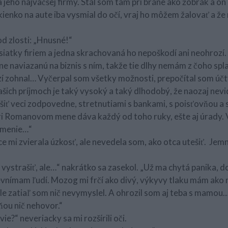
la jeho najväčšej firmy. Stál som tam pri bráne ako žobrák a on
ienko na aute iba vysmial do očí, vraj ho môžem žalovať a že 
od zlosti: „Hnusné!“
siatky firiem a jedna skrachovaná ho nepoškodí ani neohrozí
ne naviazanú na biznis s ním, takže tie dlhy nemám z čoho spla
í zohnal… Vyčerpal som všetky možnosti, prepočítal som účty 
ašich príjmoch je taký vysoký a taký dlhodobý, že naozaj ne
ešiť veci zodpovedne, stretnutiami s bankami, s poisťovňou a
pri Romanovom mene dáva každý od toho ruky, ešte aj úrady. 
ámenie…“
e mi zvierala úzkosť, ale nevedela som, ako otca utešiť. Jemn
 vystrašiť, ale…“ nakrátko sa zasekol. „Už ma chytá panika,
evnímam ľudí. Mozog mi frčí ako divý, výkyvy tlaku mám ako 
e zatiaľ som nič nevymyslel. A ohrozil som aj teba s mamou… 
ňou nič nehovor.“
e?“ neveriacky sa mi rozšírili oči.