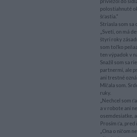
priviezol do síd
polostiahnuté ok
šťastia.“
Striasla som sa 
„Sveti, on má de
štyri roky zásad
som toľko peňaz
ten výpadok v n
Snažil som sa ri
partnermi, ale 
ani trestné ozn
Mlčala som. Srdc
ruky.
„Nechcel som ťa
a v robote ani n
osemdesiatke, al
Prosím ťa, pred 
„Ona o ničom nevi