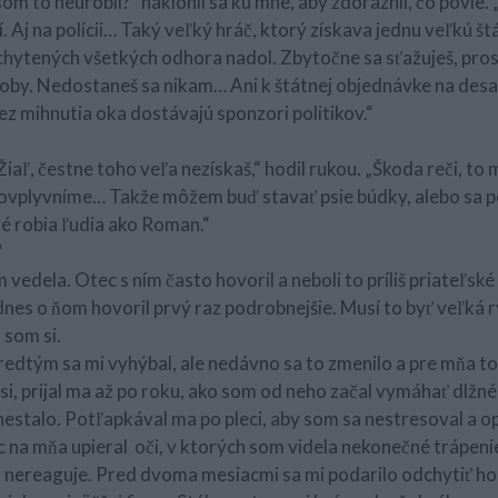
e som to neurobil?“ naklonil sa ku mne, aby zdôraznil, čo povie
í. Aj na polícii… Taký veľký hráč, ktorý získava jednu veľkú š
hytených všetkých odhora nadol. Zbytočne sa sťažuješ, pros
loby. Nedostaneš sa nikam… Ani k štátnej objednávke na desa
z mihnutia oka dostávajú sponzori politikov.“
 Žiaľ, čestne toho veľa nezískaš,“ hodil rukou. „Škoda reči, to 
eovplyvníme… Takže môžem buď stavať psie búdky, alebo sa p
é robia ľudia ako Roman.“
“
edela. Otec s ním často hovoril a neboli to príliš priateľské
nes o ňom hovoril prvý raz podrobnejšie. Musí to byť veľká 
 som si.
edtým sa mi vyhýbal, ale nedávno sa to zmenilo a pre mňa t
si, prijal ma až po roku, ako som od neho začal vymáhať dlž
 nestalo. Potľapkával ma po pleci, aby som sa nestresoval a 
c na mňa upieral oči, v ktorých som videla nekonečné trápen
b nereaguje. Pred dvoma mesiacmi sa mi podarilo odchytiť ho