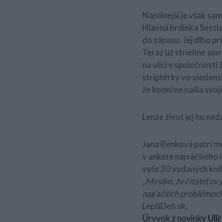
Najsilnejší je však sa
Hlavná hrdinka Svetla
do zápasu. Jej dlho p
Teraz už striehne smr
na ulici v spoločnost
striptérky vo vieden
že konečne našla svoj
Lenže život jej ho ne
Jana Benková patrí me
v ankete najväčšieho 
vyše 20 vydaných kni
„Myslím, že čitateľov 
najťažších problémoch,
LepšíDeň.sk.
Úryvok z novinky
Ulič