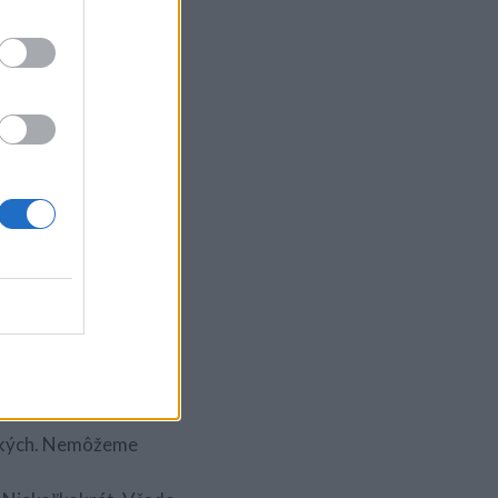
h zákazkách, nám
 – a účty neplatia. Asi
tále nás odkazovali na
, dodávať zákazníkom,
a pár stoviek,
čo sa dá, vzal som si
i nedali. Chyba za
rmu likvidačné.“
Keď otec nereagoval,
äste.
e vytváral také
 a mohla študovať… Je
šetkých. Nemôžeme