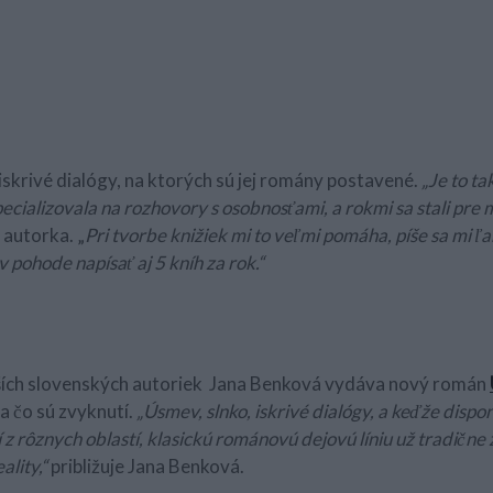
 iskrivé dialógy, na ktorých sú jej romány postavené.
„Je to ta
ecializovala na rozhovory s osobnosťami, a rokmi sa stali pre 
autorka. „
Pri tvorbe knižiek mi to veľmi pomáha, píše sa mi ľa
 pohode napísať aj 5 kníh za rok.“
ších slovenských autoriek Jana Benková vydáva nový román
 na čo sú zvyknutí.
„Úsmev, slnko, iskrivé dialógy, a keďže dis
z rôznych oblastí, klasickú románovú dejovú líniu už tradične
ality,“
približuje Jana Benková.