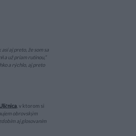
k asi aj preto, že som sa
mňa už priam rutinou,“
hko a rýchlo, aj preto
Uličnica
, v ktorom si
ponujem obrovským
 zdobím aj glosovaním