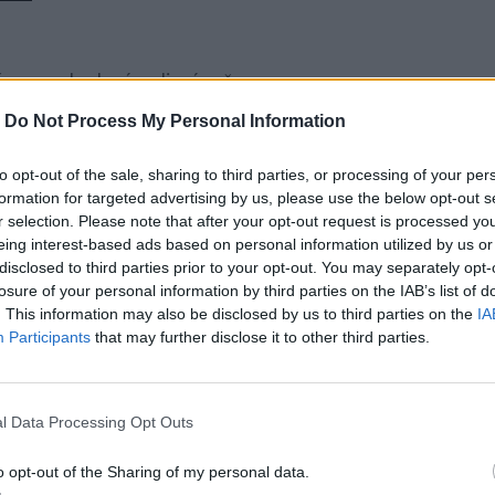
ásny a pohodový rodinný večer…
m videla tie svoje. S pohľadom plným bolesti mi stisol ruku: „
-
Do Not Process My Personal Information
vládnem.“
ehltla. Otec rozhodne nepatril k tým, ktorí by sa vzdávali. 
to opt-out of the sale, sharing to third parties, or processing of your per
. Aj tie som mala svetlé po ňom.
formation for targeted advertising by us, please use the below opt-out s
, dcérka. Je toho už priveľa. Som na dne.“
r selection. Please note that after your opt-out request is processed y
 predsa vieme, kde žijeme. Skús sa brániť, určite sú viaceré 
eing interest-based ads based on personal information utilized by us or
disclosed to third parties prior to your opt-out. You may separately opt-
 dosiahol? Možnosti sú, ale biedne. Teda, ak sa nekamarátiš
losure of your personal information by third parties on the IAB’s list of
akty!“
. This information may also be disclosed by us to third parties on the
IA
štil čelo. „Dostal som sa na úplné dno a neviem sa odraziť hore
Participants
that may further disclose it to other third parties.
znise prvý deň… Nejde to. Všetko už zašlo priďaleko.“
o na to povedať. Bola som zmätená viac než on. Nežila som 
y a bolo mi jasné, že iba ťažko niečo dosiahne, ak žije a pracu
l Data Processing Opt Outs
musíš byť na všetko sám,“ snažila som sa ho povzbudiť, ale 
e. Nechcel som ju zaťažovať…“ stisol pery a pustil moju ruku.
o opt-out of the Sharing of my personal data.
„Zobral som si tri vysoké pôžičky. Tri, dcérka! Ja viem, aký j