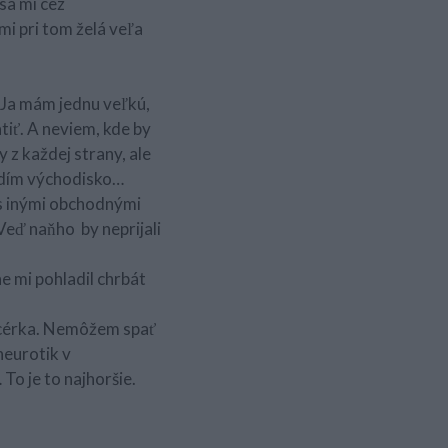
 sa mi cez
mi pri tom želá veľa
. Ja mám jednu veľkú,
tiť. A neviem, kde by
z každej strany, ale
vidím východisko…
 s inými obchodnými
Veď naňho by neprijali
e mi pohladil chrbát
 dcérka. Nemôžem spať
neurotik v
To je to najhoršie.