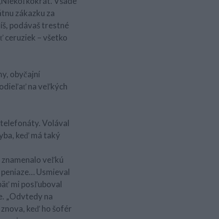
. „Niekoľkokrát. Všade
tátnu zákazku za
íš, podávaš trestné
ť ceruziek – všetko
my, obyčajní
odieľať na veľkých
 telefonáty. Volával
ryba, keď má taký
o znamenalo veľkú
né peniaze… Usmieval
opäť mi posľuboval
ie. „Odvtedy na
 znova, keď ho šofér