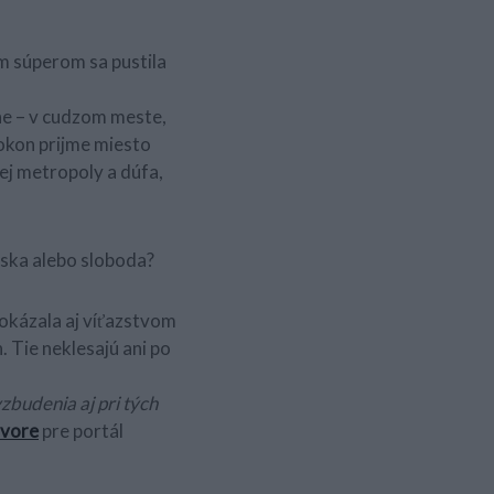
ým súperom sa pustila
dne – v cudzom meste,
pokon prijme miesto
ej metropoly a dúfa,
láska alebo sloboda?
dokázala aj víťazstvom
 Tie neklesajú ani po
vzbudenia aj pri tých
ovore
pre portál