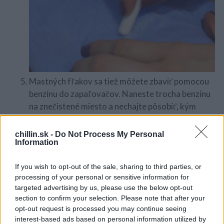
S
e
Mastných fľakov sa tiež môžete zbaviť pomocou
a
benzínu do zapaľovačov. Naneste trocha benzínu
r
c
na znečistené miesto a nechajte pôsobiť, kým
h
benzín nevypŕchne. Postup opakujte až kým sa
f
fľak úplne nestratí. Odev potom operte v práčke.
chillin.sk -
Do Not Process My Personal
o
Information
r
:
If you wish to opt-out of the sale, sharing to third parties, or
processing of your personal or sensitive information for
targeted advertising by us, please use the below opt-out
section to confirm your selection. Please note that after your
opt-out request is processed you may continue seeing
interest-based ads based on personal information utilized by