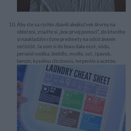
Aby ste sa rýchlo zbavili akejkoľvek škvrny na
oblečení, zriaďte si „box prvej pomoci“, do ktorého
si naukladáte rôzne predmety na odstránenie
nečistôt. Ja som si do boxu dala ocot, sódu,
peroxid vodíka, bielidlo, mydlo, soľ, čpavok,
benzín, kyselinu citrónovú, terpentín a acetón.