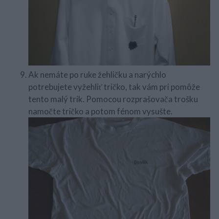
Ak nemáte po ruke žehličku a narýchlo
potrebujete vyžehliť tričko, tak vám pri pomôže
tento malý trik. Pomocou rozprašovača trošku
namočte tričko a potom fénom vysušte.