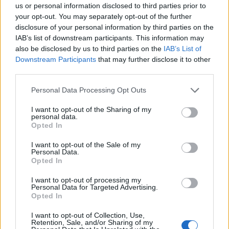
us or personal information disclosed to third parties prior to
your opt-out. You may separately opt-out of the further
disclosure of your personal information by third parties on the
Navrátiť vankúšom bielosť pomôže prací prášok,
IAB’s list of downstream participants. This information may
bielidlo a bórax.
also be disclosed by us to third parties on the
IAB’s List of
Downstream Participants
that may further disclose it to other
third parties.
Personal Data Processing Opt Outs
I want to opt-out of the Sharing of my
personal data.
Opted In
I want to opt-out of the Sale of my
Personal Data.
Opted In
Aby ste sa zbavili nepríjemného zápachu na
I want to opt-out of processing my
uterákoch, namočte ich na dve hodiny do zmesi
Personal Data for Targeted Advertising.
Opted In
vody, pracieho prášku a bieleho octu. Na 5 l vody
použite 200 g octu a 50 g prášku.
I want to opt-out of Collection, Use,
Retention, Sale, and/or Sharing of my