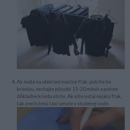
Ak máte na oblečení mastný fľak, potrite ho
kriedou, nechajte pôsobiť 15-20 minút a potom
dôkladne kriedu utrite. Ak ešte ostal nejaký fľak,
tak znečistenú časť umyte v studenej vode.