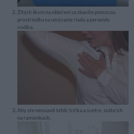
Žltých škvŕn na oblečení sa zbavíte pomocou
prostriedku na umývanie riadu a peroxidu
vodíka.
Aby ste nemuseli žehliť trička a svetre, sušte ich
na ramienkach.