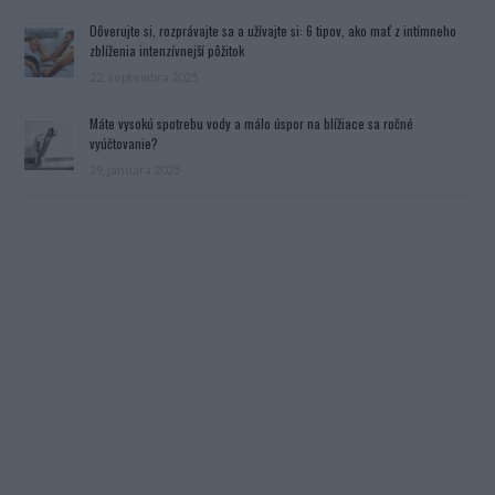
Dôverujte si, rozprávajte sa a užívajte si: 6 tipov, ako mať z intímneho
zblíženia intenzívnejší pôžitok
22. septembra 2025
Máte vysokú spotrebu vody a málo úspor na blížiace sa ročné
vyúčtovanie?
29. januára 2025