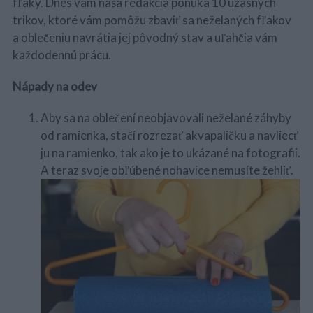
fľaky. Dnes vám naša redakcia ponúka 10 úžasných
trikov, ktoré vám pomôžu zbaviť sa neželaných fľakov
a oblečeniu navrátia jej pôvodný stav a uľahčia vám
každodennú prácu.
Nápady na odev
Aby sa na oblečení neobjavovali neželané záhyby
od ramienka, stačí rozrezať akvapaličku a navliecť
ju na ramienko, tak ako je to ukázané na fotografii.
A teraz svoje obľúbené nohavice nemusíte žehliť.