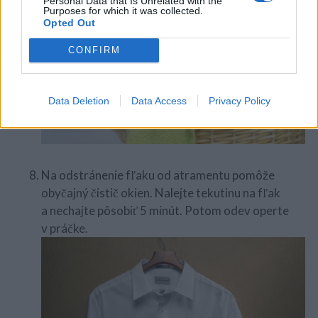
Personal Data that Is Unrelated with the
Purposes for which it was collected.
Opted Out
CONFIRM
Data Deletion
Data Access
Privacy Policy
Na odstránenie fľaku od atramentu pomôže
obyčajný čistič okien. Nalejte tekutinu na fľak
a nechajte pôsobiť 5 minút. Potom odev operte
v práčke.