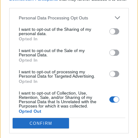
third parties.
Personal Data Processing Opt Outs
I want to opt-out of the Sharing of my
personal data.
Opted In
Plech si vysteľte papierom na pečenie a
vytvarujte si na ňom 3 podlhovasté palacinky.
I want to opt-out of the Sale of my
Personal Data.
Pečte v rúre predhriatej na 180 stupňov po dobu
Opted In
15 minút. Nezabudnite cuketové cesto pretočiť aj
I want to opt-out of processing my
na druhú stranu.
Personal Data for Targeted Advertising.
Opted In
I want to opt-out of Collection, Use,
Retention, Sale, and/or Sharing of my
Personal Data that Is Unrelated with the
Purposes for which it was collected.
Opted Out
CONFIRM