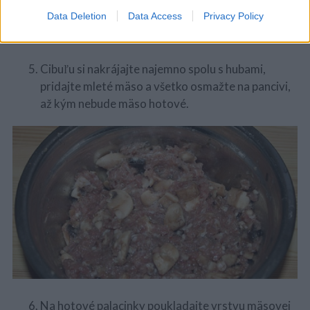
Data Deletion
Data Access
Privacy Policy
Cibuľu si nakrájajte najemno spolu s hubami,
pridajte mleté mäso a všetko osmažte na pancivi,
až kým nebude mäso hotové.
Na hotové palacinky poukladajte vrstvu mäsovej