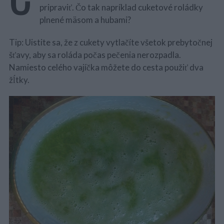
pripraviť. Čo tak napríklad cuketové roládky
plnené mäsom a hubami?
Tip: Uistite sa, že z cukety vytlačíte všetok prebytočnej
šťavy, aby sa roláda počas pečenia nerozpadla.
Namiesto celého vajíčka môžete do cesta použiť dva
žĺtky.