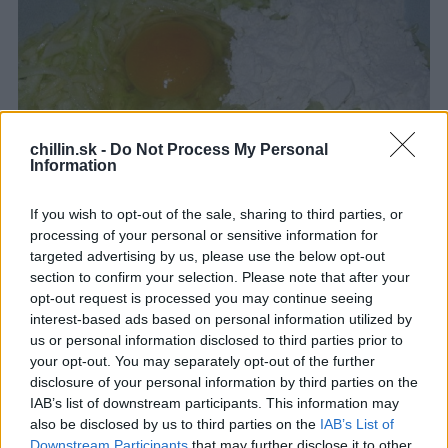
S
e
a
r
c
h
f
chillin.sk -
Do Not Process My Personal
Information
o
r
:
If you wish to opt-out of the sale, sharing to third parties, or
processing of your personal or sensitive information for
targeted advertising by us, please use the below opt-out
section to confirm your selection. Please note that after your
Zmes si rozdeľte na 3 rovnaké časti.
opt-out request is processed you may continue seeing
interest-based ads based on personal information utilized by
us or personal information disclosed to third parties prior to
your opt-out. You may separately opt-out of the further
disclosure of your personal information by third parties on the
IAB’s list of downstream participants. This information may
also be disclosed by us to third parties on the
IAB’s List of
Downstream Participants
that may further disclose it to other