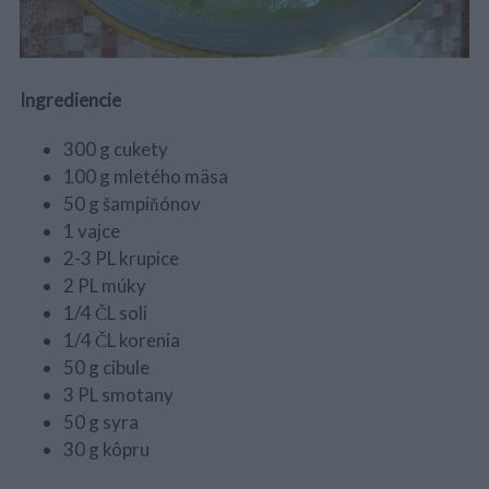
Ingrediencie
300 g cukety
100 g mletého mäsa
50 g šampiňónov
1 vajce
2-3 PL krupice
2 PL múky
1/4 ČL soli
1/4 ČL korenia
50 g cibule
3 PL smotany
50 g syra
30 g kôpru