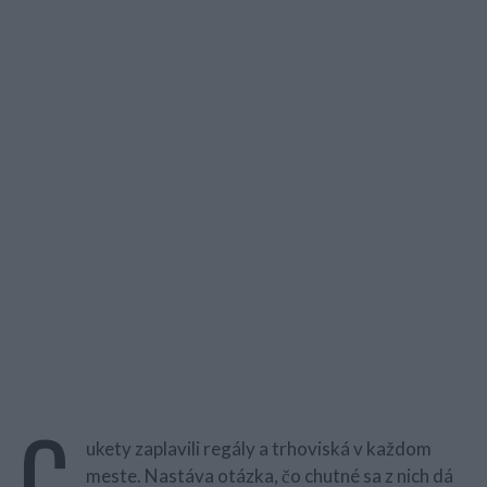
C
ukety zaplavili regály a trhoviská v každom
meste. Nastáva otázka, čo chutné sa z nich dá