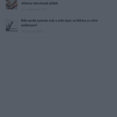
zblíženia intenzívnejší pôžitok
22. septembra 2025
Máte vysokú spotrebu vody a málo úspor na blížiace sa ročné
vyúčtovanie?
29. januára 2025