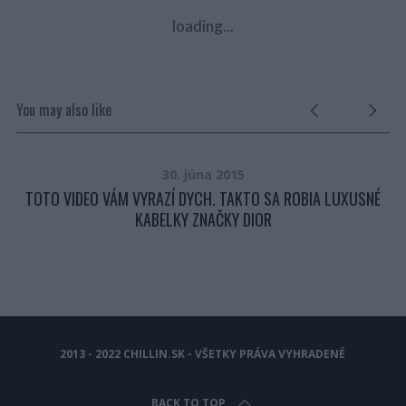
loading...
You may also like
30. júna 2015
TOTO VIDEO VÁM VYRAZÍ DYCH. TAKTO SA ROBIA LUXUSNÉ
NA
KABELKY ZNAČKY DIOR
2013 - 2022 CHILLIN.SK - VŠETKY PRÁVA VYHRADENÉ
BACK TO TOP