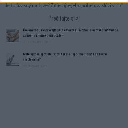
Je to úžasný muž, že? Zdieľajte jeho príbeh, zaslúži si to!
Prečítajte si aj
Dôverujte si, rozprávajte sa a užívajte si: 6 tipov, ako mať z intímneho
zblíženia intenzívnejší pôžitok
22. septembra 2025
Máte vysokú spotrebu vody a málo úspor na blížiace sa ročné
vyúčtovanie?
29. januára 2025