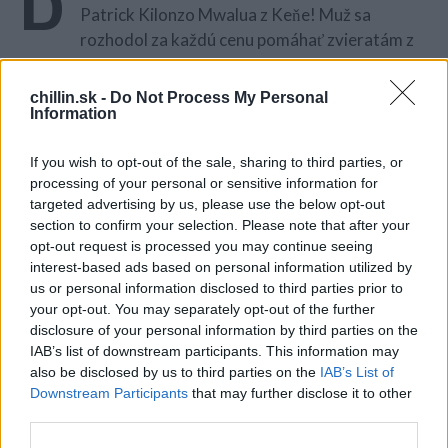
Patrick Kilonzo Mwalua z Keňe! Muž sa
rozhodol za každú cenu pomáhať zvieratám z
Národného parku Tsavo West, v ktorom umierali kvôli
suchu.
chillin.sk -
Do Not Process My Personal
Information
Niekoľko mesiacov tam nespadla ani jediná kvapka
vody a zvieratá zostali bez vody … Aby im pomohol,
If you wish to opt-out of the sale, sharing to third parties, or
jazdil Patrick do parku každý deň …
processing of your personal or sensitive information for
S
targeted advertising by us, please use the below opt-out
e
section to confirm your selection. Please note that after your
a
opt-out request is processed you may continue seeing
Mal 3000 galónov osviežujúcej vody! Stačí, že zvieratá
r
interest-based ads based on personal information utilized by
zbadajú Patricka a okamžite k nemu bežia – vedia, že
c
us or personal information disclosed to third parties prior to
práve on ich môže pred suchom zachrániť!
h
your opt-out. You may separately opt-out of the further
f
disclosure of your personal information by third parties on the
o
Muž hovorí, že na začiatku bol sám a mal len jednu
IAB’s list of downstream participants. This information may
r
cisternu – teraz sa k nemu pripojili aj dobrovoľníci.
also be disclosed by us to third parties on the
IAB’s List of
:
Downstream Participants
that may further disclose it to other
Zvieratá na Patricka čakajú a bežia k nemu, keď vidí, že
third parties.
prichádza. Vedia, že im chce pomôcť!