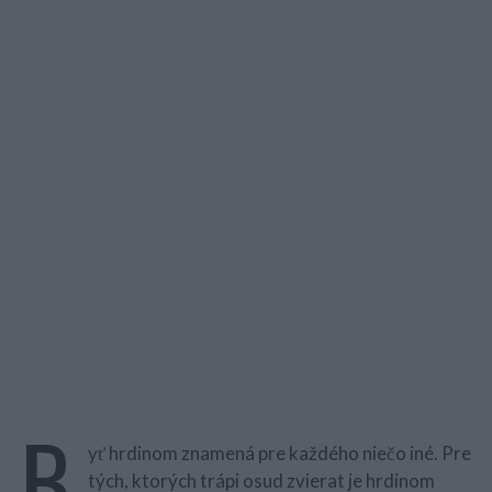
B
yť hrdinom znamená pre každého niečo iné. Pre
tých, ktorých trápi osud zvierat je hrdinom