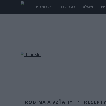
O REDAKCII
REKLAMA
SÚŤAŽE
PO
RODINA A VZŤAHY
RECEPT