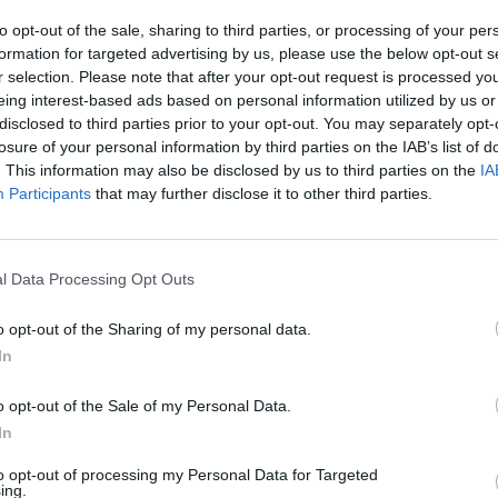
to opt-out of the sale, sharing to third parties, or processing of your per
formation for targeted advertising by us, please use the below opt-out s
valy na bruchu sú mierne napäté, a to má vplyv na zvýšenú fu
r selection. Please note that after your opt-out request is processed y
olizmus!
eing interest-based ads based on personal information utilized by us or
disclosed to third parties prior to your opt-out. You may separately opt-
losure of your personal information by third parties on the IAB’s list of
. This information may also be disclosed by us to third parties on the
IA
Participants
that may further disclose it to other third parties.
äté svaly panvového dna – zmierňujú menštruačné bolesti a tie
máha pri kŕčoch.
l Data Processing Opt Outs
o opt-out of the Sharing of my personal data.
In
o, že unavené svaly je nutné natiahnuť! Ležanie v takej pozíci
o opt-out of the Sale of my Personal Data.
 všetko to, čo nás najviac bolí po stresujúcom dni, nás prestan
In
to opt-out of processing my Personal Data for Targeted
ing.