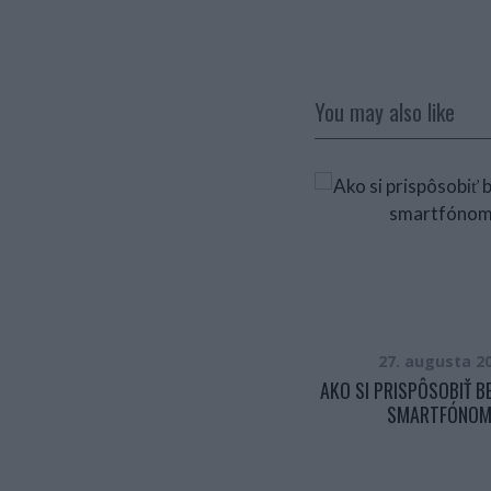
You may also like
20. novembra 2017
27. augusta 2
RÝCHLY TEST SEBAPOZNANIA. ZA 2
AKO SI PRISPÔSOBIŤ B
MINÚTY HO MÁTE UROBENÝ A
SMARTFÓNO
POVIE O VÁS VEĽMI VEĽA