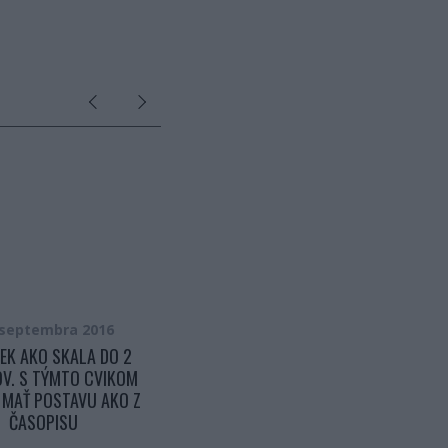
 septembra 2016
7. apríla 2018
EK AKO SKALA DO 2
DLHOROČNÁ CVIČITEĽKA NÁM
V. S TÝMTO CVIKOM
UKÁZALA, AKO SI ZLEPŠIŤ
 MAŤ POSTAVU AKO Z
POSTAVU A VYROVNAŤ
ČASOPISU
CHRBRTICU. ZVLÁDNU TO AJ
STARŠIE ROČNÍKY