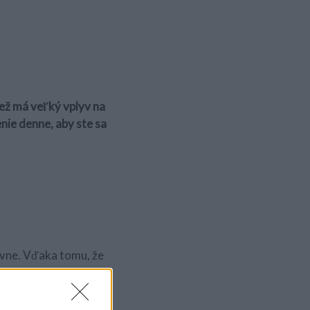
iež má veľký vplyv na
enie denne, aby ste sa
ávne. Vďaka tomu, že
i.