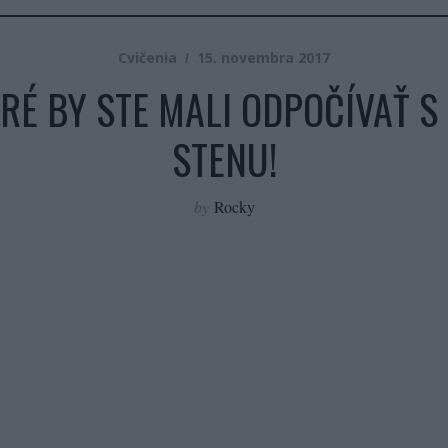
Cvičenia
15. novembra 2017
RÉ BY STE MALI ODPOČÍVAŤ 
STENU!
by
Rocky