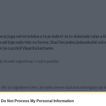
e je joga veľmi módna a to je dobre! Je to dokonalý relax a t
a udržuje naše telo vo forme. Stačí len jedno jednoduché cvič
Reč je o pozícií Viparita karhanie.
je skvelé odpočívať v tejto polohe.
žily sú signálom toho, že naše cievne sústava nefunguje spr
sa krvný obeh dostáva do normy a nohy získajú pocit ľahkost
-
Do Not Process My Personal Information