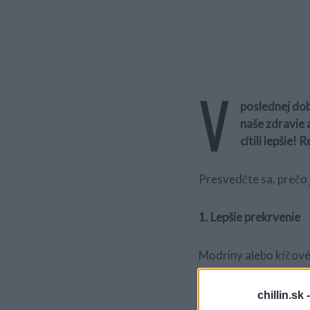
V
poslednej dob
naše zdravie 
cítili lepšie! 
Presvedčte sa, prečo 
1. Lepšie prekrvenie
Modriny alebo kŕčové 
oprieme nohy o stenu 
chillin.sk 