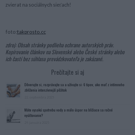
zvierat na sociálnych sieťach!
foto:
takprosto.cc
zdroj: Obsah stránky podlieha ochrane autorských práv.
Kopírovanie článkov na Slovenské alebo České stránky alebo
ich častí bez súhlasu prevádzkovateľa je zakázané.
Prečítajte si aj
Dôverujte si, rozprávajte sa a užívajte si: 6 tipov, ako mať z intímneho
zblíženia intenzívnejší pôžitok
22. septembra 2025
Máte vysokú spotrebu vody a málo úspor na blížiace sa ročné
vyúčtovanie?
29. januára 2025