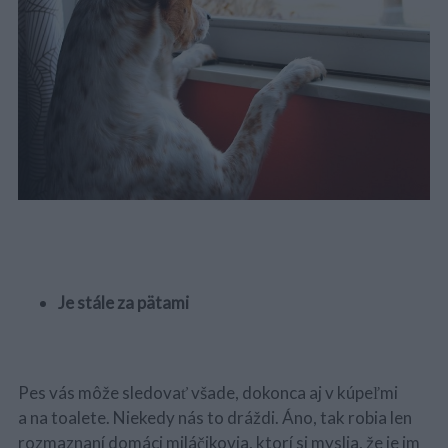
Je stále za pätami
Pes vás môže sledovať všade, dokonca aj v kúpeľmi
a na toalete. Niekedy nás to dráždi. Áno, tak robia len
rozmaznaní domáci miláčikovia, ktorí si myslia, že je im