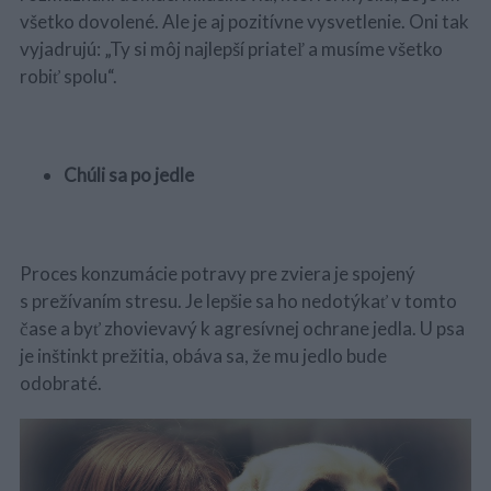
všetko dovolené. Ale je aj pozitívne vysvetlenie. Oni tak
vyjadrujú: „Ty si môj najlepší priateľ a musíme všetko
robiť spolu“.
Chúli sa po jedle
Proces konzumácie potravy pre zviera je spojený
s prežívaním stresu. Je lepšie sa ho nedotýkať v tomto
čase a byť zhovievavý k agresívnej ochrane jedla. U psa
je inštinkt prežitia, obáva sa, že mu jedlo bude
odobraté.