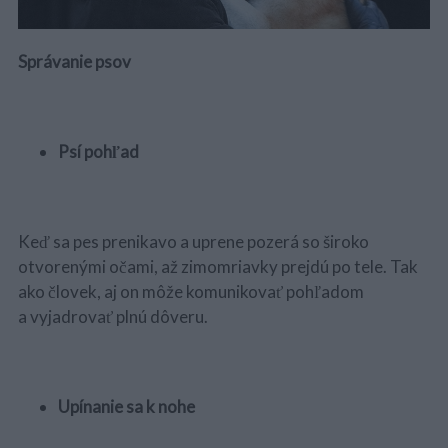
Správanie psov
Psí pohľad
Keď sa pes prenikavo a uprene pozerá so široko
otvorenými očami, až zimomriavky prejdú po tele. Tak
ako človek, aj on môže komunikovať pohľadom
a vyjadrovať plnú dôveru.
Upínanie sa k nohe