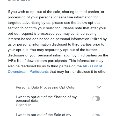
If you wish to opt-out of the sale, sharing to third parties, or
processing of your personal or sensitive information for
targeted advertising by us, please use the below opt-out
section to confirm your selection. Please note that after your
opt-out request is processed you may continue seeing
interest-based ads based on personal information utilized by
us or personal information disclosed to third parties prior to
your opt-out. You may separately opt-out of the further
disclosure of your personal information by third parties on the
IAB’s list of downstream participants. This information may
Olizovanie majiteľa
also be disclosed by us to third parties on the
IAB’s List of
Downstream Participants
that may further disclose it to other
third parties.
Ak pes olizuje nohy, poukazuje na vďačnosť a oddanosť.
Personal Data Processing Opt Outs
Ak ruky, tak nežnosť. Olizovanie tváre naznačuje
I want to opt-out of the Sharing of my
o neprítomnosti strachu z trestu.
personal data.
Opted In
I want to opt-out of the Sale of my