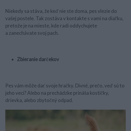
Niekedy sa stáva, že keď nie ste doma, pes vlezie do
vašej postele. Tak zostáva v kontakte s vami na diaľku,
pretože je na mieste, kde radi oddychujete
a zanechávate svoj pach.
Zbieranie darčekov
Pes vám môže dať svoje hračky. Divné, prečo, veď sú to
jeho veci? Alebo na prechádzke prináša kostičky,
drievka, alebo zbytočný odpad.