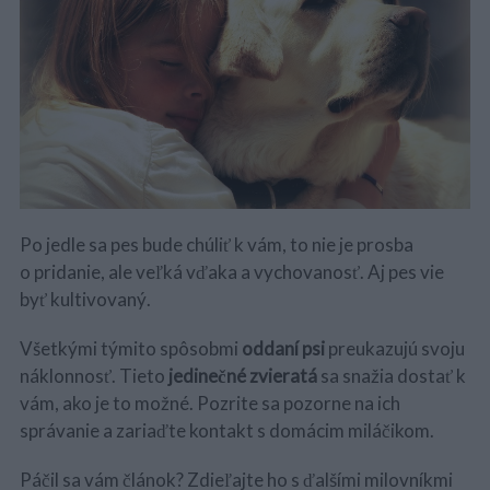
Po jedle sa pes bude chúliť k vám, to nie je prosba
o pridanie, ale veľká vďaka a vychovanosť. Aj pes vie
byť kultivovaný.
Všetkými týmito spôsobmi
oddaní psi
preukazujú svoju
náklonnosť. Tieto
jedinečné zvieratá
sa snažia dostať k
vám, ako je to možné. Pozrite sa pozorne na ich
správanie a zariaďte kontakt s domácim miláčikom.
Páčil sa vám článok? Zdieľajte ho s ďalšími milovníkmi