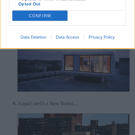
Opted Out
Skvelá práca!
CONFIRM
Data Deletion
Data Access
Privacy Policy
A opäť niečo z New Yorku…