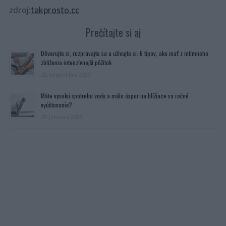
zdroj:
takprosto.cc
Prečítajte si aj
Dôverujte si, rozprávajte sa a užívajte si: 6 tipov, ako mať z intímneho
zblíženia intenzívnejší pôžitok
22. septembra 2025
Máte vysokú spotrebu vody a málo úspor na blížiace sa ročné
vyúčtovanie?
29. januára 2025