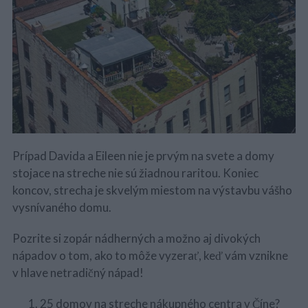
Prípad Davida a Eileen nie je prvým na svete a domy
stojace na streche nie sú žiadnou raritou. Koniec
koncov, strecha je skvelým miestom na výstavbu vášho
vysnívaného domu.
Pozrite si zopár nádherných a možno aj divokých
nápadov o tom, ako to môže vyzerať, keď vám vznikne
v hlave netradičný nápad!
25 domov na streche nákupného centra v Číne?