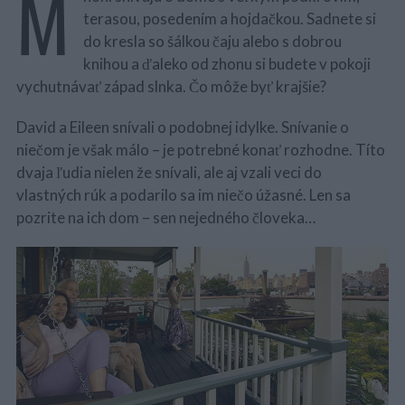
M
terasou, posedením a hojdačkou. Sadnete si
do kresla so šálkou čaju alebo s dobrou
knihou a ďaleko od zhonu si budete v pokoji
vychutnávať západ slnka. Čo môže byť krajšie?
David a Eileen snívali o podobnej idylke. Snívanie o
niečom je však málo – je potrebné konať rozhodne. Títo
dvaja ľudia nielen že snívali, ale aj vzali veci do
vlastných rúk a podarilo sa im niečo úžasné. Len sa
pozrite na ich dom – sen nejedného človeka…