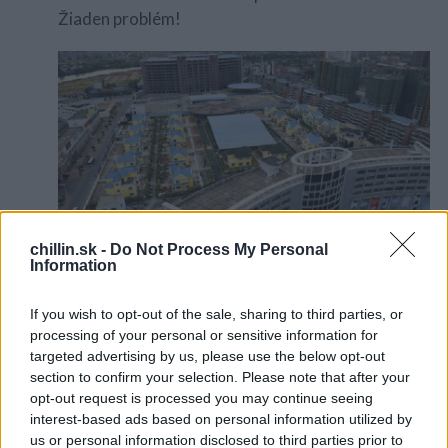
Žiaden problém!
S
e
a
r
c
h
f
o
r
:
chillin.sk -
Do Not Process My Personal
Information
Aj takto môže vyzerať
“
modré z neba
“
– strešný
If you wish to opt-out of the sale, sharing to third parties, or
dom v Rotterdame.
processing of your personal or sensitive information for
targeted advertising by us, please use the below opt-out
section to confirm your selection. Please note that after your
opt-out request is processed you may continue seeing
interest-based ads based on personal information utilized by
us or personal information disclosed to third parties prior to