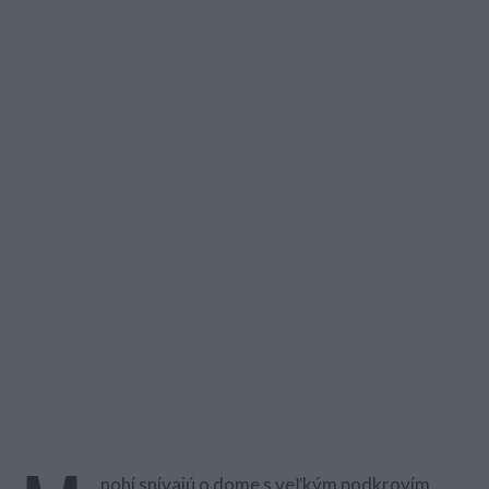
nohí snívajú o dome s veľkým podkrovím,