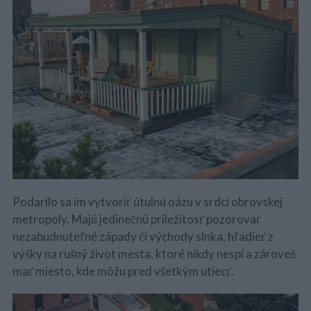
Podarilo sa im vytvoriť útulnú oázu v srdci obrovskej
metropoly. Majú jedinečnú príležitosť pozorovať
nezabudnuteľné západy či východy slnka, hľadieť z
výšky na rušný život mesta, ktoré nikdy nespí a zároveň
mať miesto, kde môžu pred všetkým utiecť.