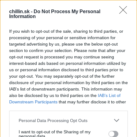
urobíte?
– Otvorím okno.
chillin.sk -
Do Not Process My Personal
– …. dobre. A teraz popíšte aerodynamické zmeny,
Information
ktoré v autobuse nastanú.
– ???
If you wish to opt-out of the sale, sharing to third parties, or
processing of your personal or sensitive information for
Nevedel.
targeted advertising by us, please use the below opt-out
– Ďakujem, zapíšte sa na ďalší termín. Ďalší
S
section to confirm your selection. Please note that after your
e
prosím!
opt-out request is processed you may continue seeing
a
Druhý študent, rovnaká otázka, rovnaká
interest-based ads based on personal information utilized by
r
odpoveď, rovnaké hodnotenie.
us or personal information disclosed to third parties prior to
c
Za pol hodinu je stav zápasu profesor versus
your opt-out. You may separately opt-out of the further
h
f
disclosure of your personal information by third parties on the
študenti 9 : 0.
o
IAB’s list of downstream participants. This information may
r
also be disclosed by us to third parties on the
IAB’s List of
Ako desiata vchádza pekná študentka. Profesor
:
Downstream Participants
that may further disclose it to other
sa pýta:
third parties.
– Idete autobusom a je hrozné teplo, čo urobíte?
Personal Data Processing Opt Outs
– Vyzlečiem si košeľu.
– Vy mi nerozumiete, je naozaj teplo.
I want to opt-out of the Sharing of my
– Tak si ešte vyzlečiem sukňu.
personal data.