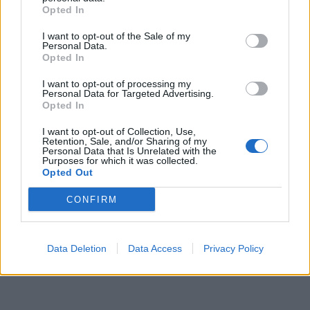
Opted In
– Je neznesiteľne horúco, – stupňuje profesor.
– Tak si vyzlečiem aj podprsenku.
I want to opt-out of the Sale of my
Personal Data.
To profesorovi vyrazilo dych. Študentka dodáva:
Opted In
– Ešte si môžem vyzliecť aj nohavičky, ale to okno
neotvorím ani keby ma mal poje*ať celý autobus
I want to opt-out of processing my
Personal Data for Targeted Advertising.
Opted In
Prečítajte si aj
I want to opt-out of Collection, Use,
Retention, Sale, and/or Sharing of my
Dôverujte si, rozprávajte sa a užívajte si: 6 tipov, ako mať z intímneho
Personal Data that Is Unrelated with the
zblíženia intenzívnejší pôžitok
Purposes for which it was collected.
Opted Out
22. septembra 2025
CONFIRM
Máte vysokú spotrebu vody a málo úspor na blížiace sa ročné
vyúčtovanie?
29. januára 2025
Data Deletion
Data Access
Privacy Policy