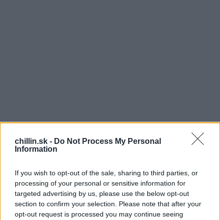
chillin.sk -
Do Not Process My Personal
Information
If you wish to opt-out of the sale, sharing to third parties, or
processing of your personal or sensitive information for
1
targeted advertising by us, please use the below opt-out
6. marca 2018 v jednom z gruzńskych
section to confirm your selection. Please note that after your
S
lyžiarskych stredísk 12 ľudí bolo zranených na
opt-out request is processed you may continue seeing