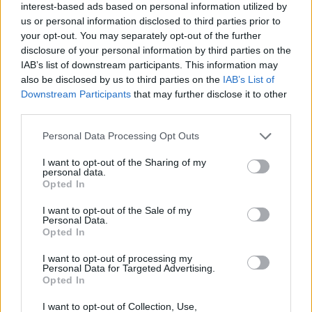
e
interest-based ads based on personal information utilized by
lyžiarskom vleku (dvaja z nich sú vo vážnom
a
us or personal information disclosed to third parties prior to
stave), ktorý z neznámych príčin nebezpečne
r
your opt-out. You may separately opt-out of the further
zrýchlil. Všetky náklady na liečbu a dopravu uhradí
c
disclosure of your personal information by third parties on the
h
postihnutým osobám ministerstvo hospodárstva.
IAB’s list of downstream participants. This information may
f
also be disclosed by us to third parties on the
IAB’s List of
o
Ministerstvo vo vyhlásení uviedlo, že sa už obrátilo na
Downstream Participants
that may further disclose it to other
r
third parties.
rakúsku firmu Doppelmayr, výrobca lyžiarskeho vleku,
:
aby okamžite reagovali na incident a vyslali do
Personal Data Processing Opt Outs
skiareálu odborníkov, ktorí by odhalili príčinu poruchy.
Posledná kontrola lanovky sa uskutočnila vlani 22.
I want to opt-out of the Sharing of my
personal data.
decembra a nebol zistený žiadny problém.
Opted In
I want to opt-out of the Sale of my
Personal Data.
Opted In
https://www.facebook.com/Mpora/videos/101551893
I want to opt-out of processing my
91282854/
Personal Data for Targeted Advertising.
Opted In
Prečítajte si aj
I want to opt-out of Collection, Use,