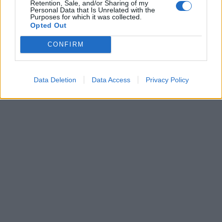
Retention, Sale, and/or Sharing of my
Dôverujte si, rozprávajte sa a užívajte si: 6 tipov, ako mať z intímneho
Personal Data that Is Unrelated with the
zblíženia intenzívnejší pôžitok
Purposes for which it was collected.
Opted Out
22. septembra 2025
CONFIRM
Máte vysokú spotrebu vody a málo úspor na blížiace sa ročné
vyúčtovanie?
29. januára 2025
Data Deletion
Data Access
Privacy Policy