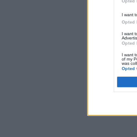
Opted 
I want t
Opted 
I want 
Advertis
Opted 
I want t
of my P
was col
Opted 