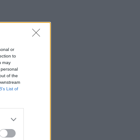
sonal or
ection to
ou may
 personal
out of the
 downstream
B’s List of