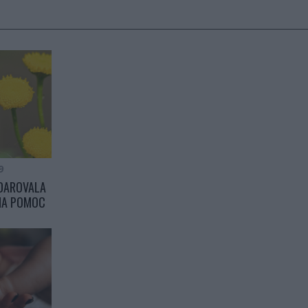
9
DAROVALA
NA POMOC