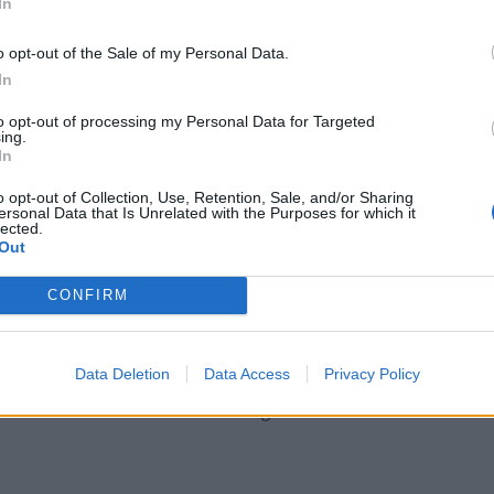
In
o opt-out of the Sale of my Personal Data.
In
to opt-out of processing my Personal Data for Targeted
ing.
In
o opt-out of Collection, Use, Retention, Sale, and/or Sharing
ersonal Data that Is Unrelated with the Purposes for which it
lected.
Out
Aký je tvoj názor?
CONFIRM
Data Deletion
Data Access
Privacy Policy
loading...