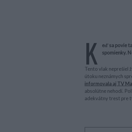
K
eď sa povie t
spomienky. Nej
Tento vlak neprešiel 
útoku neznámych spreje
informovala aj TV Ma
absolútne nehodí. Polí
adekvátny trest pre 