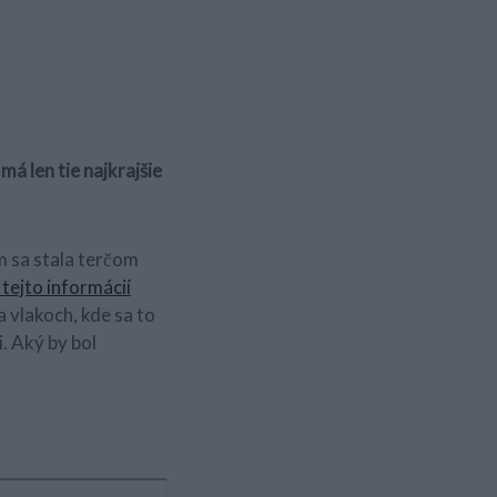
á len tie najkrajšie
m sa stala terčom
tejto informácií
a vlakoch, kde sa to
i. Aký by bol