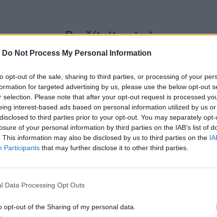
Prečítajte si aj
-
Do Not Process My Personal Information
to opt-out of the sale, sharing to third parties, or processing of your per
ajte si: 6 tipov, ako mať z intímneho zblíženia intenzívnejší pôžitok
formation for targeted advertising by us, please use the below opt-out s
r selection. Please note that after your opt-out request is processed y
eing interest-based ads based on personal information utilized by us or
u vody a málo úspor na blížiace sa ročné vyúčtovanie?
disclosed to third parties prior to your opt-out. You may separately opt-
losure of your personal information by third parties on the IAB’s list of
. This information may also be disclosed by us to third parties on the
IA
Participants
that may further disclose it to other third parties.
l Data Processing Opt Outs
o opt-out of the Sharing of my personal data.