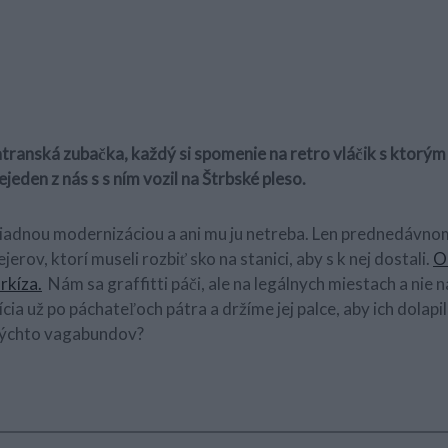
atranská zubačka, každý si spomenie na retro vláčik s ktorým m
eden z nás s s ním vozil na Štrbské pleso.
žiadnou modernizáciou a ani mu ju netreba. Len prednedávno
rov, ktorí museli rozbiť sko na stanici, aby s k nej dostali.
O 
rkíza.
Nám sa graffitti páči, ale na legálnych miestach a nie n
cia už po páchateľoch pátra a držíme jej palce, aby ich dolapil
týchto vagabundov?