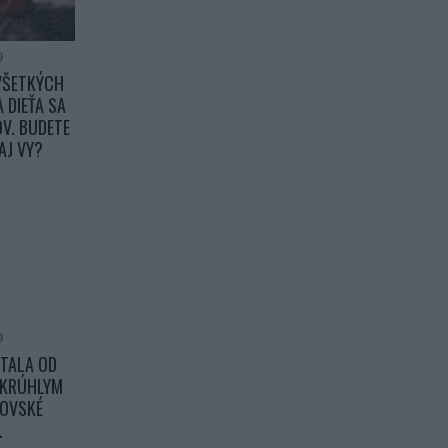
9
 VŠETKÝCH
 DIEŤA SA
OV. BUDETE
AJ VY?
9
STALA OD
OKRÚHLYM
OVSKÉ
.