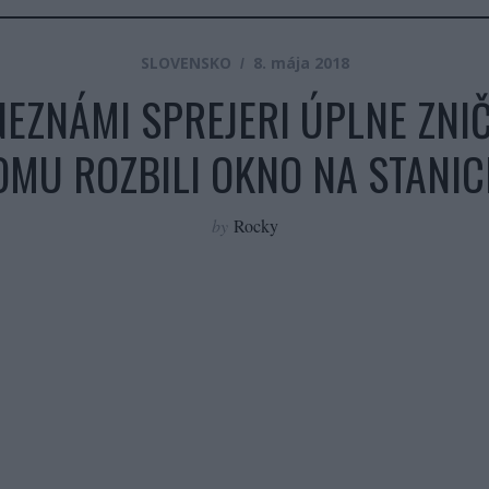
SLOVENSKO
8. mája 2018
EZNÁMI SPREJERI ÚPLNE ZNIČI
OMU ROZBILI OKNO NA STANIC
by
Rocky