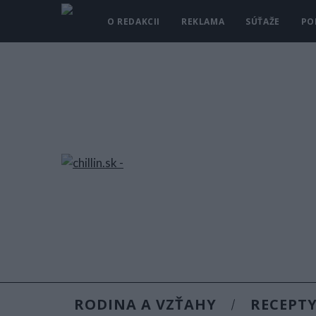
O REDAKCII
REKLAMA
SÚŤAŽE
PO
RODINA A VZŤAHY
RECEPT