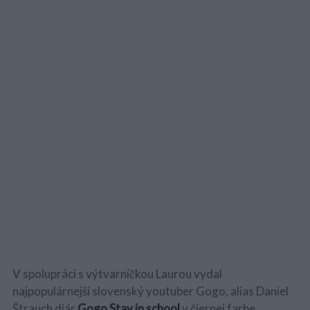
V spolupráci s výtvarníčkou Laurou vydal
najpopulárnejší slovenský youtuber Gogo, alias Daniel
Štrauch diár
Gogo Stay in school
v čiernej farbe