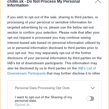
chillin.sk -
Do Not Process My Personal
pokiaľ ho nestratíte. Preto si ho strážte ako oko v hlave…“
Information
S
Gogo Stay in school
diár obsahuje okrem klasického
If you wish to opt-out of the sale, sharing to third parties, or
e
diára s dňami a slovenskými i českými menami aj citáty,
a
processing of your personal or sensitive information for
r
targeted advertising by us, please use the below opt-out
či tipy na hry. Napríklad také piškvorky.
„Aktívny relax je
c
section to confirm your selection. Please note that after your
základ spokojného života. Zahraj si so susedom v lavici
h
opt-out request is processed you may continue seeing
počas prestávky piškvorky. Začni v ktoromkoľvek
f
interest-based ads based on personal information utilized by
štvorci, ak budete hrať na štyri víťazné, zahráte si viac
o
us or personal information disclosed to third parties prior to
r
hier;).“
radí Gogo.
your opt-out. You may separately opt-out of the further
:
disclosure of your personal information by third parties on the
Úryvok z
Gogo Stay in school
:
IAB’s list of downstream participants. This information may
also be disclosed by us to third parties on the
IAB’s List of
Downstream Participants
that may further disclose it to other
Nehanbi sa!
third parties.
Na strednej škole som bol síce srandičkár, no voči
Personal Data Processing Opt Outs
učiteľom som mal veľký rešpekt a dosť som sa hanbil.
Keď som mohol, radšej som bol ticho. To sa mi však
I want to opt-out of the Sharing of my
personal data.
jedného dňa vypomstilo, keď sme sa v triede ešte tak
Opted In