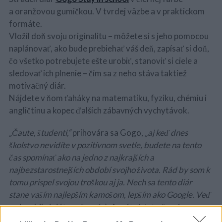
a oranžovou gumičkou. V tvrdej väzbe a v praktickom
formáte.
Vložil doň svoju originalitu – môžete si s jeho pomocou
naplánovať, ako bude prebiehať váš deň, zapísať si doň,
čo všetko potrebujete ešte urobiť, stanoviť si ciele a
sledovať ich plnenie – čím sa z neho stáva taktiež
motivačný diár.
Nájdete v ňom ťaháky na matematiku, fyziku, chémiu i
angličtinu a kopec ďalších zábavných vychytávok.
„Čaute, študenti,“
prihovára sa Gogo,
„aj keď dnes
školstvo nevidíte v pozitívnom svetle, budete na tento
čas spomínať ako na jedno z najkrajších a
najbezstarostnejších období svojho života. Rád by som k
tomu prispel svojou troškou aj ja. Nech sa tento diár
stane vaším najlepším kamošom, lepším ako Google. Veď
ani mobilné dáta nečerpá ;). A máte istotu, že vás na
rozdiel od ostatných nebude ohovárať. Samozrejme,