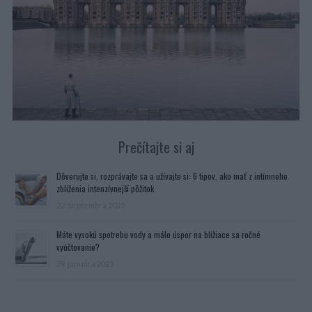
Prečítajte si aj
Dôverujte si, rozprávajte sa a užívajte si: 6 tipov, ako mať z intímneho
zblíženia intenzívnejší pôžitok
22. septembra 2025
Máte vysokú spotrebu vody a málo úspor na blížiace sa ročné
vyúčtovanie?
29. januára 2025