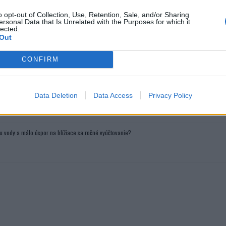
o opt-out of Collection, Use, Retention, Sale, and/or Sharing
ersonal Data that Is Unrelated with the Purposes for which it
lected.
zdroj:
http://alternative-healing.wonderhowto.com/
Out
Prečítajte si aj
CONFIRM
ajte sa a užívajte si: 6 tipov, ako mať z intímneho zblíženia intenzívnejší pôžitok
Data Deletion
Data Access
Privacy Policy
u vody a málo úspor na blížiace sa ročné vyúčtovanie?