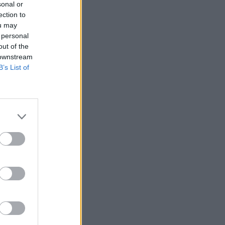
sonal or
ection to
ou may
 personal
out of the
 downstream
B’s List of