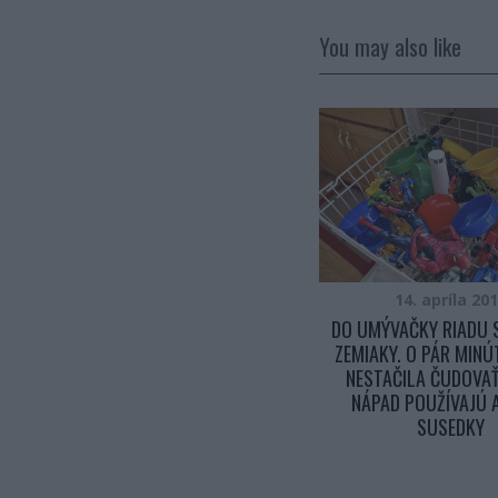
You may also like
14. januára 2016
14. apríla 20
AKO VYČISTIŤ MATRAC KTORÝ MA
DO UMÝVAČKY RIADU 
FĽAK? IDE TO JEDNODUCHO A
ZEMIAKY. O PÁR MIN
RÝCHLO ZA PÁR MINÚT
NESTAČILA ČUDOVAŤ
NÁPAD POUŽÍVAJÚ 
SUSEDKY