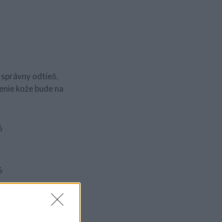
n správny odtieň.
enie kože bude na