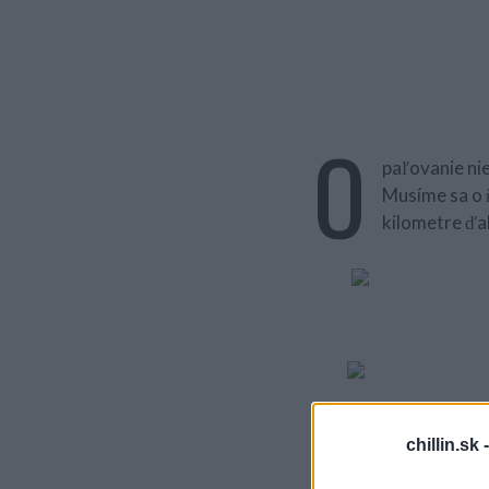
O
paľovanie nie
Musíme sa o 
kilometre ďa
chillin.sk 