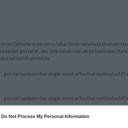
 je len ľahnutie si na zem a čakať, kedy naša koža dostane te
ňu vedieť postarať, aby sme neľutovali, ak požadované sfarb
leko od našich predstáv.
-
Do Not Process My Personal Information