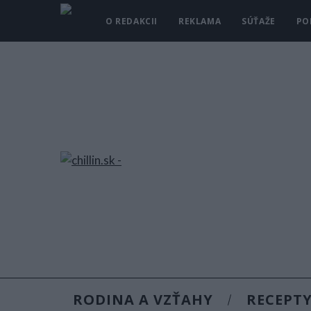
O REDAKCII
REKLAMA
SÚŤAŽE
PO
RODINA A VZŤAHY
RECEPT