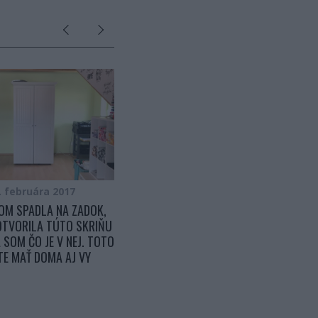
. februára 2017
22. mája 2016
OM SPADLA NA ZADOK,
NEIGNORUJTE BOLESŤ V TÝCHTO
OTVORILA TÚTO SKRIŇU
ČASTIACH SVOJHO TELA – MÔŽE
 SOM ČO JE V NEJ. TOTO
VÁS STÁŤ ŽIVOT
E MAŤ DOMA AJ VY