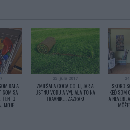
17
25. júla 2017
24
SOM DALA
ZMIEŠALA COCA COLU, JAR A
SKORO S
ÚT SOM SA
ÚSTNU VODU A VYLIALA TO NA
KEĎ SOM 
. TENTO
TRÁVNIK…. ZÁZRAK!
A NEVERILA
AJ MOJE
MÔŽET