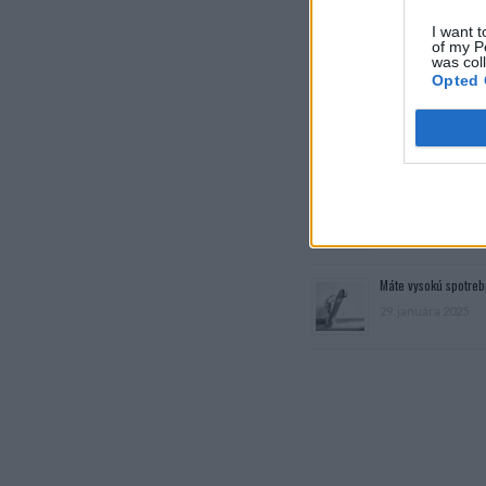
I want t
of my P
was col
Opted 
Dôverujte si, rozpráv
22. septembra 2025
Máte vysokú spotreb
29. januára 2025