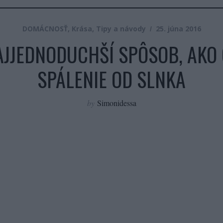
DOMÁCNOSŤ
,
Krása
,
Tipy a návody
25. júna 2016
NAJJEDNODUCHŠÍ SPÔSOB, AKO
SPÁLENIE OD SLNKA
by
Simonidessa