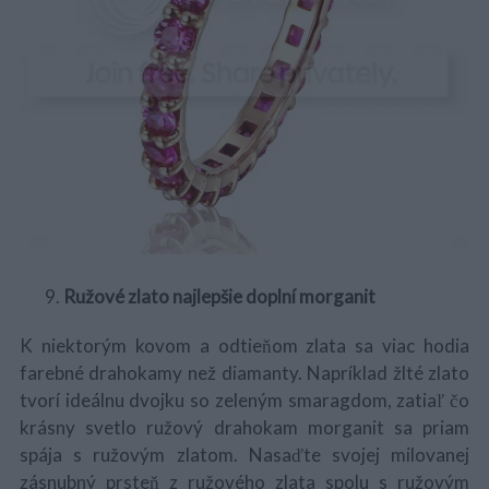
Ružové zlato najlepšie doplní morganit
K niektorým kovom a odtieňom zlata sa viac hodia
farebné drahokamy než diamanty. Napríklad žlté zlato
tvorí ideálnu dvojku so zeleným smaragdom, zatiaľ čo
krásny svetlo ružový drahokam morganit sa priam
spája s ružovým zlatom. Nasaďte svojej milovanej
zásnubný prsteň z ružového zlata spolu s ružovým