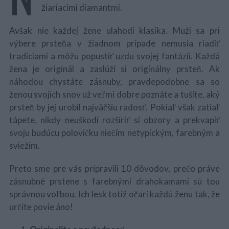
žiariacimi diamantmi.
Avšak nie každej žene ulahodí klasika. Muži sa pri
výbere prsteňa v žiadnom prípade nemusia riadiť
tradíciami a môžu popustiť uzdu svojej fantázii. Každá
žena je originál a zaslúži si originálny prsteň. Ak
náhodou chystáte zásnuby, pravdepodobne sa so
ženou svojich snov už veľmi dobre poznáte a tušíte, aký
prsteň by jej urobil najväčšiu radosť. Pokiaľ však zatiaľ
tápete, nikdy neuškodí rozšíriť si obzory a prekvapiť
svoju budúcu polovičku niečím netypickým, farebným a
sviežim.
Preto sme pre vás pripravili 10 dôvodov, prečo práve
zásnubné prstene s farebnými drahokamami sú tou
správnou voľbou. Ich lesk totiž očarí každú ženu tak, že
určite povie áno!