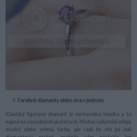
S
e
a
r
c
h
Farebné diamanty alebo dva v jednom
f
o
Klasický ligotavý diamant je nestarnúca klasika a to
r
najmä na zásnubných prsteňoch. Možno vaša milá miluje
:
modrú alebo zelenú farbu, ale radi by ste jej dali
diamantový prsteň, pretože vám nestačia len