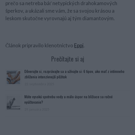
prečo sa netreba báť netypických drahokamových
šperkov, a ukázali sme vám, že sa svojou krásou a
leskom skutočne vyrovnajú aj tým diamantovým.
Článok pripravilo klenotníctvo
Eppi
.
Prečítajte si aj
Dôverujte si, rozprávajte sa a užívajte si: 6 tipov, ako mať z intímneho
zblíženia intenzívnejší pôžitok
22. septembra 2025
Máte vysokú spotrebu vody a málo úspor na blížiace sa ročné
vyúčtovanie?
29. januára 2025