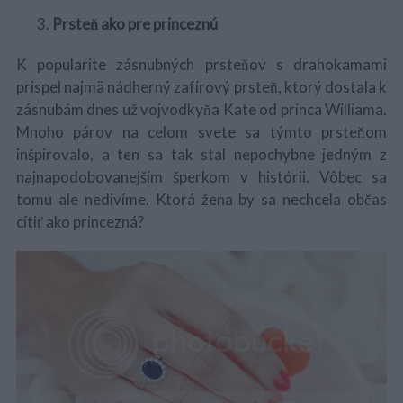
Prsteň ako pre princeznú
K popularite zásnubných prsteňov s drahokamami
prispel najmä nádherný zafírový prsteň, ktorý dostala k
zásnubám dnes už vojvodkyňa Kate od princa Williama.
Mnoho párov na celom svete sa týmto prsteňom
inšpirovalo, a ten sa tak stal nepochybne jedným z
najnapodobovanejším šperkom v histórii. Vôbec sa
tomu ale nedivíme. Ktorá žena by sa nechcela občas
cítiť ako princezná?