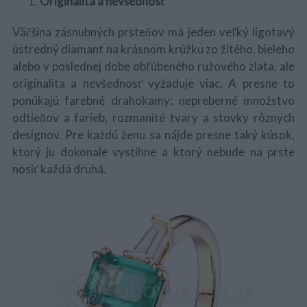
Originalita a nevšednosť
Väčšina zásnubných prsteňov má jeden veľký ligotavý
ústredný diamant na krásnom krúžku zo žltého, bieleho
alebo v poslednej dobe obľúbeného ružového zlata, ale
originalita a nevšednosť vyžaduje viac. A presne to
ponúkajú farebné drahokamy: nepreberné množstvo
odtieňov a farieb, rozmanité tvary a stovky rôznych
designov. Pre každú ženu sa nájde presne taký kúsok,
ktorý ju dokonale vystihne a ktorý nebude na prste
nosiť každá druhá.