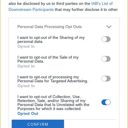
also be disclosed by us to third parties on the
IAB’s List of
Downstream Participants
that may further disclose it to other
third parties.
Personal Data Processing Opt Outs
I want to opt-out of the Sharing of my
personal data.
Prstene i pre milovníčky čiernej
Opted In
Určite to poznáte, sú medzi nami ženy, ktoré zbožňujú
I want to opt-out of the Sale of my
Personal Data.
elegantnú čiernu farbu. Veď viete, ako sa hovorí:
Opted In
„
budem nosiť iné farby, ak budú tmavšie a elegantnejšie
I want to opt-out of processing my
ako čierna farba
“. Práve u takýchto žien slávia veľký
Personal Data for Targeted Advertising.
úspech trblietavé čierne diamanty na zásnubných
Opted In
prsteňoch. Okrem čiernych diamantoch ich môžete
I want to opt-out of Collection, Use,
očariť unikátnym čiernym zlatom, či už na prsteni alebo
Retention, Sale, and/or Sharing of my
Personal Data that Is Unrelated with the
náušniciach. Okamžite sa do nich zamilujú!
Purposes for which it was collected.
Opted Out
CONFIRM