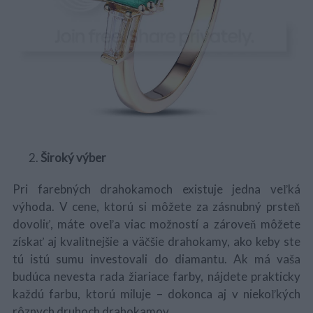
Široký výber
Pri farebných drahokamoch existuje jedna veľká
výhoda. V cene, ktorú si môžete za zásnubný prsteň
dovoliť, máte oveľa viac možností a zároveň môžete
získať aj kvalitnejšie a väčšie drahokamy, ako keby ste
tú istú sumu investovali do diamantu. Ak má vaša
budúca nevesta rada žiariace farby, nájdete prakticky
každú farbu, ktorú miluje – dokonca aj v niekoľkých
rôznych druhoch drahokamov.