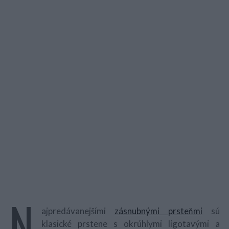
N
ajpredávanejšími
zásnubnými prsteňmi
sú
klasické prstene s okrúhlymi ligotavými a