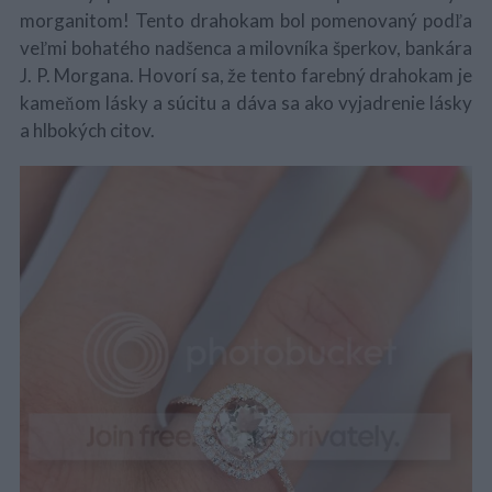
morganitom! Tento drahokam bol pomenovaný podľa
veľmi bohatého nadšenca a milovníka šperkov, bankára
J. P. Morgana. Hovorí sa, že tento farebný drahokam je
kameňom lásky a súcitu a dáva sa ako vyjadrenie lásky
a hlbokých citov.