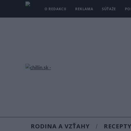
O REDAKCII
REKLAMA
SÚŤAŽE
PO
RODINA A VZŤAHY
RECEPT