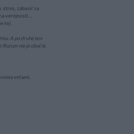
, stres, zabaviť sa
 na verejnosti…
e iný.
ému. A po druhé ten
ve Rozum nie je obočie.
 dvoma vetami.