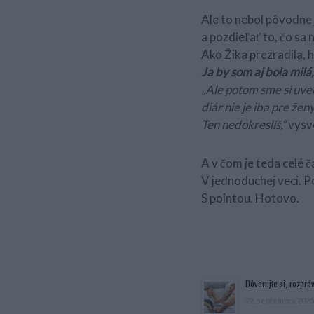
Ale to nebol pôvodne j
a pozdieľať to, čo sa 
Ako Žika prezradila, 
Ja by som aj bola milá,
„Ale potom sme si uve
diár nie je iba pre že
Ten nedokreslíš,“
vysve
A v čom je teda celé 
V jednoduchej veci. P
S pointou. Hotovo.
Dôverujte si, rozpráv
22. septembra 2025