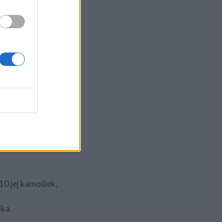
oužívať nemohla. Ale
rázok, ale k
ta, narodeniny,
 10 jej kamošiek,
ika.