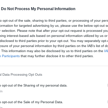
-
Do Not Process My Personal Information
to opt-out of the sale, sharing to third parties, or processing of your per
formation for targeted advertising by us, please use the below opt-out s
r selection. Please note that after your opt-out request is processed y
 spáchala Žika, z ktorej sa na sociálnych sieťach stal fenomé
eing interest-based ads based on personal information utilized by us or
síc fanúšikov, ktorých denne zásobuje uletenými, šialenými, a
disclosed to third parties prior to your opt-out. You may separately opt-
ami.
losure of your personal information by third parties on the IAB’s list of
. This information may also be disclosed by us to third parties on the
IA
 Martine Žikavskej alias Žike temný diár so super hláškami a
Participants
that may further disclose it to other third parties.
tko – rozum nie je obočie, ten nedokreslíš.
l Data Processing Opt Outs
o opt-out of the Sharing of my personal data.
 z nás má totiž temnú stránku. Niekomu o nej povieme, niekto
In
ráve o nej. Nemusíte nikomu hovoriť, čo v ňom máte, hlavne s
cal do toho, ako máte v ktorý deň žiť. A nech je každý z tých
o opt-out of the Sale of my Personal Data.
In