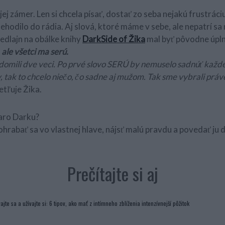
ej zámer. Len si chcela písať, dostať zo seba nejakú frustráciu
nehodilo do rádia. Aj slová, ktoré máme v sebe, ale nepatrí sa
hedlajn na obálke knihy
DarkSide of Žika
mal byť pôvodne úpln
 ale všetci ma serú.
domili dve veci. Po prvé slovo SERÚ by nemuselo sadnúť každ
ny, tak to chcelo niečo, čo sadne aj mužom. Tak sme vybrali prá
tľuje Žika.
čaro Darku?
ohrabať sa vo vlastnej hlave, nájsť malú pravdu a povedať ju
Prečítajte si aj
ajte sa a užívajte si: 6 tipov, ako mať z intímneho zblíženia intenzívnejší pôžitok