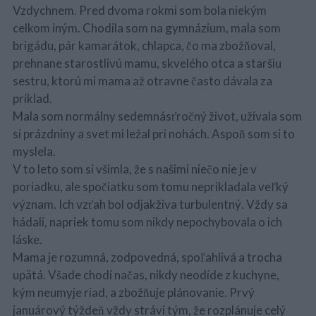
Vzdychnem. Pred dvoma rokmi som bola niekým
celkom iným. Chodila som na gymnázium, mala som
brigádu, pár kamarátok, chlapca, čo ma zbožňoval,
prehnane starostlivú mamu, skvelého otca a staršiu
sestru, ktorú mi mama až otravne často dávala za
príklad.
Mala som normálny sedemnásťročný život, užívala som
si prázdniny a svet mi ležal pri nohách. Aspoň som si to
myslela.
V to leto som si všimla, že s našimi niečo nie je v
poriadku, ale spočiatku som tomu neprikladala veľký
význam. Ich vzťah bol odjakživa turbulentný. Vždy sa
hádali, napriek tomu som nikdy nepochybovala o ich
láske.
Mama je rozumná, zodpovedná, spoľahlivá a trocha
upätá. Všade chodí načas, nikdy neodíde z kuchyne,
kým neumyje riad, a zbožňuje plánovanie. Prvý
januárový týždeň vždy strávi tým, že rozplánuje celý