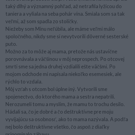
taký dlhý a významný pohľad, až netrafila lyžicou do
taniera a vyliala na seba pohár vína. Smiala som sa tak
veľmi, až som spadla zo stoličky.
Niežeby som Mínu neľúbila, ale máme veľmi málo
spoločného, nikdy sme si nevytvorili dôverné sesterské
puto.
Možno za to môže aj mama, pretože nás ustavične
porovnávala a väčšinou v môj neprospech. Po otcovej
smrti sme sa jedna druhej vzdialili ešte väčšmi. Po
mojom odchode mi napísala niekoľko esemesiek, ale
rýchlo to vzdala.
Môj vzťah s otcom bol úplne iný. Vytvorili sme
spojenectvo, do ktorého mama a sestra nepatrili.
Nerozumeli tomu a myslím, že mamu to trochu desilo.
Hádali sa, čo je dobré a čo deštruktívne pre moju
vyvíjajúcu sa osobnosť, ako to mama nazývala. A podľa
nej bolo deštruktívne všetko, čo aspoň z diaľky
pripomínalo zábavu.