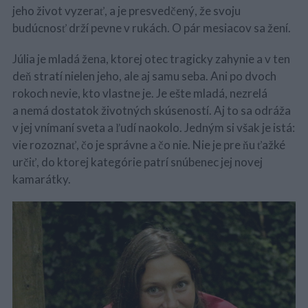
jeho život vyzerať, a je presvedčený, že svoju
budúcnosť drží pevne v rukách. O pár mesiacov sa žení.
Júlia je mladá žena, ktorej otec tragicky zahynie a v ten
deň stratí nielen jeho, ale aj samu seba. Ani po dvoch
rokoch nevie, kto vlastne je. Je ešte mladá, nezrelá
a nemá dostatok životných skúseností. Aj to sa odráža
v jej vnímaní sveta a ľudí naokolo. Jedným si však je istá:
vie rozoznať, čo je správne a čo nie. Nie je pre ňu ťažké
určiť, do ktorej kategórie patrí snúbenec jej novej
kamarátky.