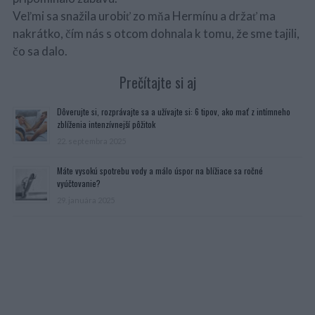
Veľmi sa snažila urobiť zo mňa Hermínu a držať ma
nakrátko, čím nás s otcom dohnala k tomu, že sme tajili,
čo sa dalo.
Prečítajte si aj
Dôverujte si, rozprávajte sa a užívajte si: 6 tipov, ako mať z intímneho
zblíženia intenzívnejší pôžitok
22. septembra 2025
Máte vysokú spotrebu vody a málo úspor na blížiace sa ročné
vyúčtovanie?
29. januára 2025