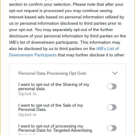
section to confirm your selection. Please note that after your
opt-out request is processed you may continue seeing
interest-based ads based on personal information utilized by
us or personal information disclosed to third parties prior to
your opt-out. You may separately opt-out of the further
„Príbeh Na úteku nie je o klasickom milostnom
disclosure of your personal information by third parties on the
trojuholníku, ale viac sa zameriavam na vnútorné
IAB’s list of downstream participants. This information may
prežívanie postáv a na to, ako sa dokážu vyrovnať
also be disclosed by us to third parties on the
IAB’s List of
s neželanou príťažlivosťou, ktorú k sebe cítia,“
tvrdí
Downstream Participants
that may further disclose it to other
autorka Michala Ries o svojej novinke.
third parties.
Je to príbeh nielen o láske a vzťahoch, ale aj
Personal Data Processing Opt Outs
o vyrovnávaní sa so stratou a o tom, že tie najťažšie
zápasy sa často odohrávajú v našom vnútri.
I want to opt-out of the Sharing of my
personal data.
Opted In
Michala Ries pochádza z Bánoviec nad Bebravou a
spolu s manželom a synom žije v malej dedinke pod
I want to opt-out of the Sale of my
Personal Data.
Čachtickým hradom. Vyštudovala sociálnu prácu, no
Opted In
roky sa pracovne pohybovala v obchodno-ekonomickej
I want to opt-out of processing my
oblasti.
Personal Data for Targeted Advertising.