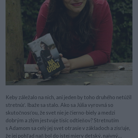
Keby záležalo na nich, ani jeden by toho druhého netúžil
stretnúť. Ibaže sa stalo. Ako sa Júlia vyrovná so
skutočnosťou, že svet nie je čierno-biely a medzi
dobrým a zlým jestvuje tisíc odtieňov? Stretnutím
s Adamom sa celý jej svet otrasie v základoch a zisťuje,
že jej pohľad naň bol do istej miery detský, naivný…