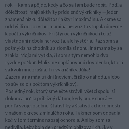
rok — kam sa pôjde, kedy a čo sa tam bude robiť. Podľa
dôležitosti majú aktivity pridelené výkričníky — jeden
znamená nízku dôležitosť a štyri maximálnu. Ak sme sa
odchýlili od rozvrhu, mamina nervozita stúpala úmerne
k počtu výkričníkov. Pri štyroch výkričníkoch to už
vlastne ani nebola nervozita, ale hystéria. Raz som sa
pošmykla na chodníku a zlomila si nohu. Iná mama by sa
zľakla. Moja mi vytkla, či som s tým nemohla dva
týždne počkať. Mali sme naplánovanú dovolenku, ktorá
sa kvôli mne zrušila. Tri výkričníky, Júlia!
Zazerala na mňa tri dni (neviem, či išlo o náhodu, alebo
to súviselo s počtom výkričníkov).
Posledný rok, ktorý sme ešte strávili všetci spolu, si
dokonca určila približný dátum, kedy bude chorá —
podľa svojej osobnej štatistiky a štatistík chorobnosti
v našom okrese z minulého roka. Takmer som odpadla,
keď v tom termíne naozaj ochorela. Ani by som sa
nedivila, keby bola deň predtým oblizovať kľučky v