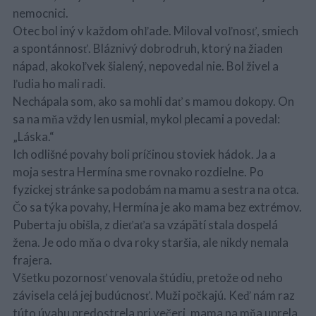
nemocnici.
Otec bol iný v každom ohľade. Miloval voľnosť, smiech
a spontánnosť. Bláznivý dobrodruh, ktorý na žiaden
nápad, akokoľvek šialený, nepovedal nie. Bol živel a
ľudia ho mali radi.
Nechápala som, ako sa mohli dať s mamou dokopy. On
sa na mňa vždy len usmial, mykol plecami a povedal:
„Láska.“
Ich odlišné povahy boli príčinou stoviek hádok. Ja a
moja sestra Hermína sme rovnako rozdielne. Po
fyzickej stránke sa podobám na mamu a sestra na otca.
Čo sa týka povahy, Hermína je ako mama bez extrémov.
Puberta ju obišla, z dieťaťa sa vzápätí stala dospelá
žena. Je odo mňa o dva roky staršia, ale nikdy nemala
frajera.
Všetku pozornosť venovala štúdiu, pretože od neho
závisela celá jej budúcnosť. Muži počkajú. Keď nám raz
túto úvahu predostrela pri večeri, mama na mňa uprela