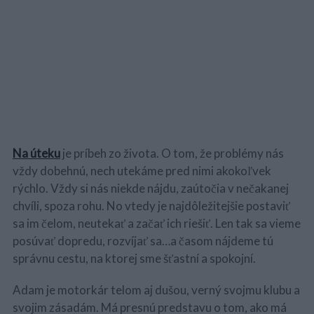
Na úteku
je príbeh zo života. O tom, že problémy nás
vždy dobehnú, nech utekáme pred nimi akokoľvek
rýchlo. Vždy si nás niekde nájdu, zaútočia v nečakanej
chvíli, spoza rohu. No vtedy je najdôležitejšie postaviť
sa im čelom, neutekať a začať ich riešiť. Len tak sa vieme
posúvať dopredu, rozvíjať sa…a časom nájdeme tú
správnu cestu, na ktorej sme šťastní a spokojní.
Adam je motorkár telom aj dušou, verný svojmu klubu a
svojim zásadám. Má presnú predstavu o tom, ako má