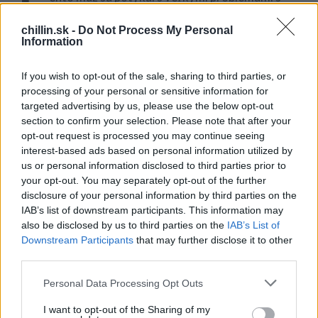
T
úložným priestorom vo svojom byte, tak prišiel s
chillin.sk -
Do Not Process My Personal
kreatívnym a úžasným riešením.
Information
Prvým krokom bola zastávka v obľúbenom obchode s
If you wish to opt-out of the sale, sharing to third parties, or
nábytkom, kde nakúpil skrinky a pustil sa do práce.
processing of your personal or sensitive information for
targeted advertising by us, please use the below opt-out
S
Výsledok jeho práce je dokonalé riešenie pre tých, ktorí
section to confirm your selection. Please note that after your
e
sa stretávajú s nedostatkom miesta v byte a dokonca
opt-out request is processed you may continue seeing
a
to nevyjde ani na veľa peňazí – výsledná suma, so
interest-based ads based on personal information utilized by
r
všetkým, vyšla niečo málo cez 300 eur.
us or personal information disclosed to third parties prior to
c
h
your opt-out. You may separately opt-out of the further
f
disclosure of your personal information by third parties on the
Pozrite sa na to sami a nechajte sa prípadne inšpirovať!
o
IAB’s list of downstream participants. This information may
Čo na túto premenu hovoríte?
r
also be disclosed by us to third parties on the
IAB’s List of
:
Downstream Participants
that may further disclose it to other
A ak vás tento článok zaujal, nezabudnite ho zdieľať so
third parties.
svojimi priateľmi na Facebooku!
Personal Data Processing Opt Outs
I want to opt-out of the Sharing of my