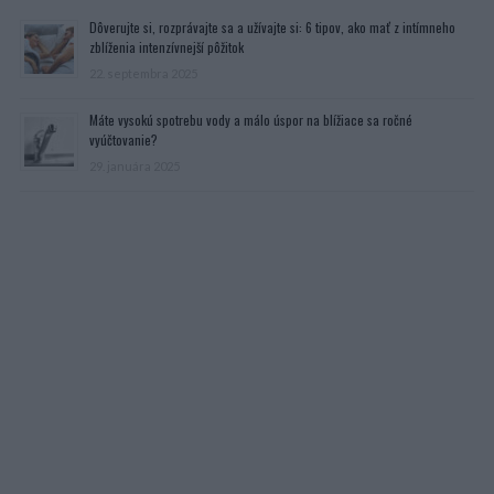
Dôverujte si, rozprávajte sa a užívajte si: 6 tipov, ako mať z intímneho
zblíženia intenzívnejší pôžitok
22. septembra 2025
Máte vysokú spotrebu vody a málo úspor na blížiace sa ročné
vyúčtovanie?
29. januára 2025