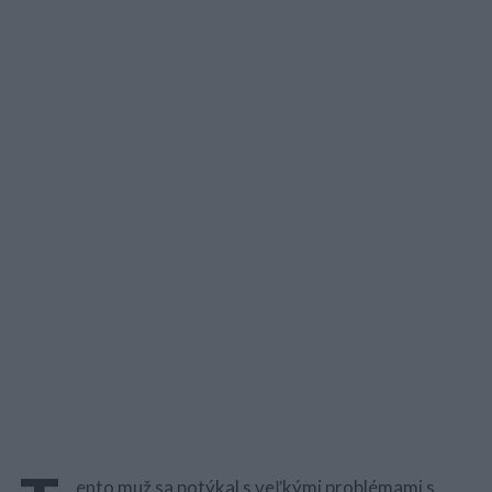
ento muž sa potýkal s veľkými problémami s