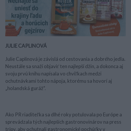
JULIE CAPLINOVÁ
Julie Caplinová
je závislá od cestovania a dobrého jedla.
Neustále sa snaží objaviť ten najlepší džin, a dokonca aj
svoju prvú knihu napísala vo chvíľkach medzi
ochutnávkami tohto nápoja, ktorému sa hovorí aj
„holandská guráž“.
Ako PR riaditeľka sa dlhé roky potulovala po Európe a
sprevádzala tých najlepších gastronovinárov na press
tripy, aby ochutnali gastronomické pochúťky v