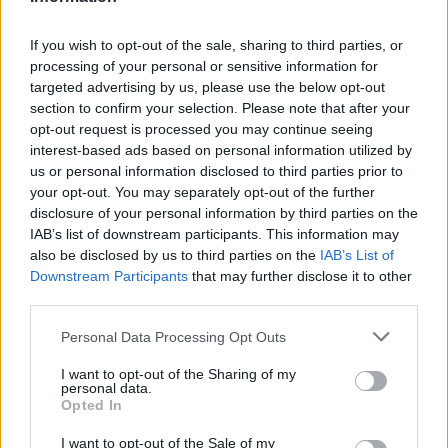
f
o
If you wish to opt-out of the sale, sharing to third parties, or
r
processing of your personal or sensitive information for
:
targeted advertising by us, please use the below opt-out
Lucy sa napriek prvotným pochybnostiam do malého
section to confirm your selection. Please note that after your
opt-out request is processed you may continue seeing
útulného hotelíka zamiluje a práca ju
č
oraz viac baví. Dni
interest-based ads based on personal information utilized by
jej spríjemňuje aj charizmatický Alex, ktorý však pred
us or personal information disclosed to third parties prior to
Lucy
č
osi tají. Navyše sa v hotelíku za
č
ínajú dia
ť
your opt-out. You may separately opt-out of the further
podozrivé veci. Miestni sa tvária, že je to práca
disclosure of your personal information by third parties on the
škriatkov, no Lucy tuší, že jej chce niekto škodi
ť
. Aby
IAB’s list of downstream participants. This information may
kone
č
ne našla pokoj v duši, je odhodlaná rozlúsknu
ť
also be disclosed by us to third parties on the
IAB’s List of
Downstream Participants
that may further disclose it to other
všetky tajomstvá. Je Alex naozaj ten, za koho sa
third parties.
vydáva? A komu jej príchod tak ve
ľ
mi leží v žalúdku? Ak
si chce Lucy udrža
ť
novú prácu, musí o ňu tentoraz
Personal Data Processing Opt Outs
poriadne zabojova
ť
. A to isté platí aj v prípade lásky…
I want to opt-out of the Sharing of my
personal data.
Bestsellerová séria ROMANTICKÉ ÚTEKY
Opted In
I want to opt-out of the Sale of my
„Čítať knihy Julie Caplinovej je ako ponoriť sa do