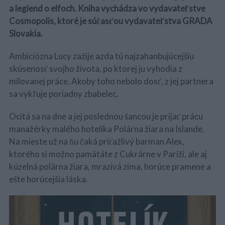
a legiend o elfoch. Kniha vychádza vo vydavateľstve
Cosmopolis, ktoré je súčasťou vydavateľstva GRADA
Slovakia.
Ambiciózna Lucy zažije azda tú najzahanbujúcejšiu
skúsenos
ť
svojho života, po ktorej ju vyhodia z
milovanej práce. Akoby toho nebolo dos
ť
, z jej partnera
sa vyk
ľ
uje poriadny zbabelec.
Ocitá sa na dne a jej poslednou šancou je prija
ť
prácu
manažérky malého hotelíka Polárna žiara na Islande.
Na mieste už na ňu
č
aká prí
ť
ažlivý barman Alex,
ktorého si možno pamätáte z Cukrárne v Paríži, ale aj
kúzelná polárna žiara, mrazivá zima, horúce pramene a
ešte horúcejšia láska.