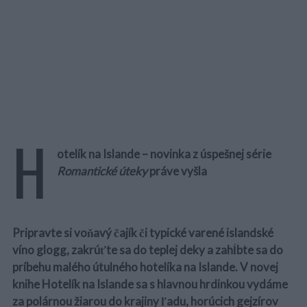
H
otelík na Islande – novinka z úspešnej série
Romantické úteky
práve vyšla
Pripravte si voňavý čajík či typické varené islandské
víno glogg, zakrúťte sa do teplej deky a zahĺbte sa do
príbehu malého útulného hotelíka na Islande. V novej
knihe Hotelík na Islande sa s hlavnou hrdinkou vydáme
za polárnou žiarou do krajiny ľadu, horúcich gejzírov