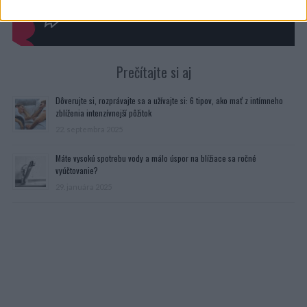
Prečítajte si aj
Dôverujte si, rozprávajte sa a užívajte si: 6 tipov, ako mať z intímneho
zblíženia intenzívnejší pôžitok
22. septembra 2025
Máte vysokú spotrebu vody a málo úspor na blížiace sa ročné
vyúčtovanie?
29. januára 2025