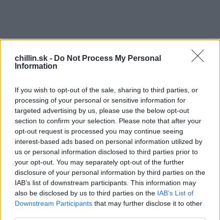
chillin.sk -
Do Not Process My Personal
Information
M
If you wish to opt-out of the sale, sharing to third parties, or
alý Gavin sa bohužiaľ narodil slepý a jeho
processing of your personal or sensitive information for
S
targeted advertising by us, please use the below opt-out
mamička ho vždy do škôlky a zo škôlky
e
section to confirm your selection. Please note that after your
domov držala za ruku. Nadišiel ale čas aby sa
a
opt-out request is processed you may continue seeing
o to pokúsil sám a prešiel so svojou slepeckou
r
interest-based ads based on personal information utilized by
c
paličkou.
us or personal information disclosed to third parties prior to
h
your opt-out. You may separately opt-out of the further
f
Milujúca mamička sa rozhodla tento krásny moment
disclosure of your personal information by third parties on the
o
natočiť na svoj mobil aby mala pamiatku. Keď jej syn
IAB’s list of downstream participants. This information may
r
also be disclosed by us to third parties on the
IAB’s List of
prechádza cez cestu popdoruje ho aj slovami “Ty to
:
Downstream Participants
that may further disclose it to other
zvládneš” chlapec je odvážny a prechádza cez cestu
third parties.
zároveň jej odpovedá “Ja to dokážem”. Malý chlapec