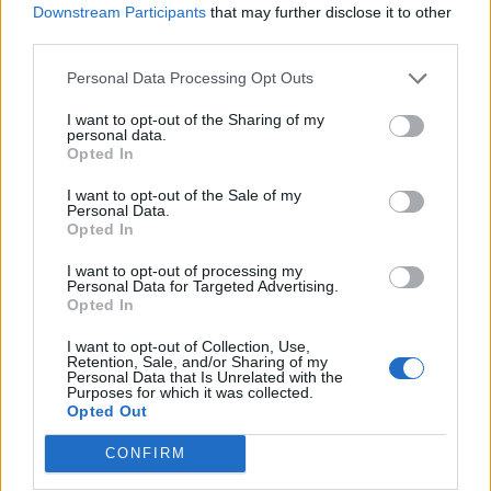
Downstream Participants
that may further disclose it to other
third parties.
Personal Data Processing Opt Outs
I want to opt-out of the Sharing of my
personal data.
Opted In
I want to opt-out of the Sale of my
Personal Data.
Opted In
I want to opt-out of processing my
Personal Data for Targeted Advertising.
Opted In
I want to opt-out of Collection, Use,
Prečítajte si aj
Retention, Sale, and/or Sharing of my
Personal Data that Is Unrelated with the
Purposes for which it was collected.
Opted Out
Dôverujte si, rozprávajte sa a užívajte si: 6 tipov, ako mať z intímneho
zblíženia intenzívnejší pôžitok
CONFIRM
22. septembra 2025