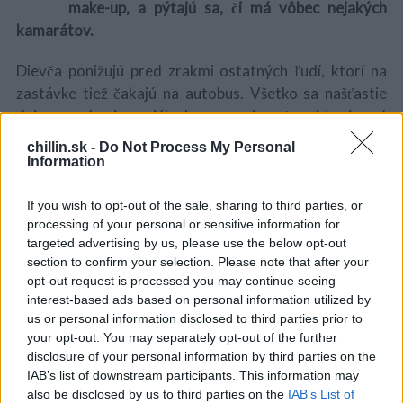
make-up, a pýtajú sa, či má vôbec nejakých
kamarátov.
Dievča ponižujú pred zrakmi ostatných ľudí, ktorí na
zastávke tiež čakajú na autobus. Všetko sa našťastie
deje v rámci sociálneho experimentu, ktorý má
upozorniť práve na šikanovanie medzi deťmi a podporiť
chillin.sk -
Do Not Process My Personal
jeho prevenciu. Nič netušiaci ľudia však reagujú úžasne
Information
a na
obranu šikanovanej dievčiny
sa ozývajú. Jeden z
mužov začne dievčaťu dokonca hrať na harmoniku.
If you wish to opt-out of the sale, sharing to third parties, or
processing of your personal or sensitive information for
Skrátka ďalší sociálny experiment, ktorý vás rozhodne
S
targeted advertising by us, please use the below opt-out
e
nenechá chladnými!
section to confirm your selection. Please note that after your
a
opt-out request is processed you may continue seeing
r
interest-based ads based on personal information utilized by
c
us or personal information disclosed to third parties prior to
h
your opt-out. You may separately opt-out of the further
f
o
disclosure of your personal information by third parties on the
r
IAB’s list of downstream participants. This information may
:
also be disclosed by us to third parties on the
IAB’s List of