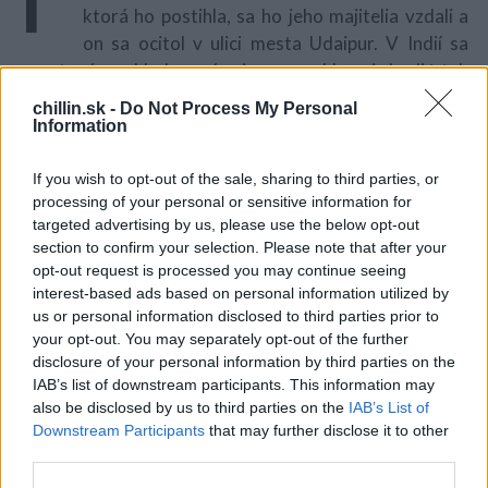
ktorá ho postihla, sa ho jeho majitelia vzdali a
on sa ocitol v ulici mesta Udaipur. V Indií sa
opustené a vyhladované zviera nemohlo ani chodiť, tak
len ležalo a čakalo čo sa bude diať. V prachu a špine
chillin.sk -
Do Not Process My Personal
čakalo svoj koniec, nebyť statočních záchranárov. Pri
Information
pohľade keď sa k nemu blížili, začal vrtieť chvostom.
Zviera našli záchranári z Animal Aid Unlimited.
Počas
If you wish to opt-out of the sale, sharing to third parties, or
processing of your personal or sensitive information for
14 dní ho začali liečiť antibiotikami a nakoniec sa na
S
targeted advertising by us, please use the below opt-out
nohy postavilo.
e
section to confirm your selection. Please note that after your
a
opt-out request is processed you may continue seeing
r
interest-based ads based on personal information utilized by
c
us or personal information disclosed to third parties prior to
h
your opt-out. You may separately opt-out of the further
f
disclosure of your personal information by third parties on the
o
IAB’s list of downstream participants. This information may
r
also be disclosed by us to third parties on the
IAB’s List of
:
Downstream Participants
that may further disclose it to other
third parties.