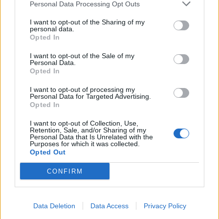
Personal Data Processing Opt Outs
I want to opt-out of the Sharing of my
personal data.
Opted In
I want to opt-out of the Sale of my
Personal Data.
Opted In
I want to opt-out of processing my
Personal Data for Targeted Advertising.
Opted In
I want to opt-out of Collection, Use,
Prečítajte si aj
Retention, Sale, and/or Sharing of my
Personal Data that Is Unrelated with the
Purposes for which it was collected.
Opted Out
Dôverujte si, rozprávajte sa a užívajte si: 6 tipov, ako mať z intímneho
zblíženia intenzívnejší pôžitok
CONFIRM
22. septembra 2025
Máte vysokú spotrebu vody a málo úspor na blížiace sa ročné
vyúčtovanie?
Data Deletion
Data Access
Privacy Policy
29. januára 2025