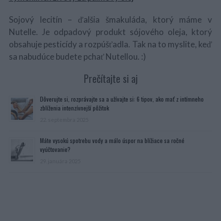
Sojový lecitín – ďalšia šmakuláda, ktorý máme v
Nutelle. Je odpadový produkt sójového oleja, ktorý
obsahuje pesticídy a rozpúšťadla. Tak na to myslite, keď
sa nabudúce budete pchať Nutellou. :)
Prečítajte si aj
Dôverujte si, rozprávajte sa a užívajte si: 6 tipov, ako mať z intímneho
zblíženia intenzívnejší pôžitok
22. septembra 2025
Máte vysokú spotrebu vody a málo úspor na blížiace sa ročné
vyúčtovanie?
29. januára 2025