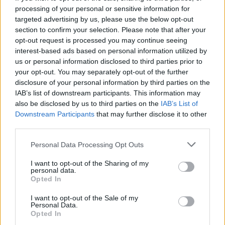
vedľajšie účinkov.
e
processing of your personal or sensitive information for
a
targeted advertising by us, please use the below opt-out
r
section to confirm your selection. Please note that after your
Zdroje:
c
opt-out request is processed you may continue seeing
preventdisease.com
/
www.eatingwell.com
/
weedema
h
interest-based ads based on personal information utilized by
f
ndreap
us or personal information disclosed to third parties prior to
o
your opt-out. You may separately opt-out of the further
r
Spoločnosť Food and Drug Administration (FDA) si
disclosure of your personal information by third parties on the
:
spája glutamát sódny s vedľajšími účinkami, ktorý majú
IAB’s list of downstream participants. This information may
also be disclosed by us to third parties on the
IAB’s List of
na naše zdravie negatívny dopad. Tieto účinky sú
Downstream Participants
that may further disclose it to other
nasledovné
third parties.
Intenzívne bolesti hlavy
Personal Data Processing Opt Outs
Sčervenanie tváre
I want to opt-out of the Sharing of my
Potenie
personal data.
Pocit tlaku a tesnosti v tvári
Opted In
Zrýchlenie srdca
I want to opt-out of the Sale of my
Necitlivosť a brnenie tváre alebo krku
Personal Data.
Opted In
Zdvíha sa vám žalúdok